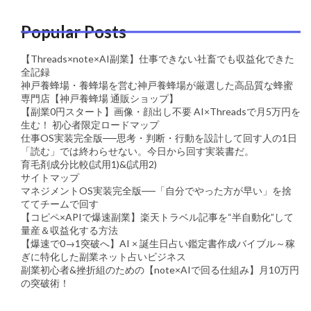
Popular Posts
【Threads×note×AI副業】仕事できない社畜でも収益化できた
全記録
神戸養蜂場・養蜂場を営む神戸養蜂場が厳選した高品質な蜂蜜
専門店【神戸養蜂場 通販ショップ】
【副業0円スタート】画像・顔出し不要 AI×Threadsで月5万円を
生む！ 初心者限定ロードマップ
仕事OS実装完全版──思考・判断・行動を設計して回す人の1日
「読む」では終わらせない。今日から回す実装書だ。
育毛剤成分比較(試用1)&(試用2)
サイトマップ
マネジメントOS実装完全版──「自分でやった方が早い」を捨
ててチームで回す
【コピペ×APIで爆速副業】楽天トラベル記事を“半自動化”して
量産＆収益化する方法
【爆速で0→1突破へ】AI × 誕生日占い鑑定書作成バイブル～稼
ぎに特化した副業ネット占いビジネス
副業初心者&挫折組のための【note×AIで回る仕組み】月10万円
の突破術！