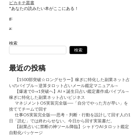
ピカキチ叢書
*あなたの読みたい本がここにある！
g:
a:
検索
検索
最近の投稿
【1500部突破☆ロングセラー】稼ぎに特化した副業ネット占
いのバイブル～逆算タロット占いメール鑑定マニュアル～
【爆速で0→1突破へ】AI × 誕生日占い鑑定書作成バイブル～
稼ぎに特化した副業ネット占いビジネス
マネジメントOS実装完全版──「自分でやった方が早い」を
捨ててチームで回す
仕事OS実装完全版──思考・判断・行動を設計して回す人の1
日「読む」では終わらせない。今日から回す実装書だ。
【副業占いに禁断の神ツール降臨】シャドウAIタロット鑑定
自動化パッケージ