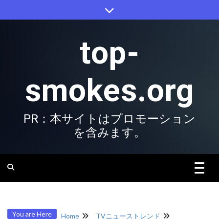
Skip
to
content
top-
smokes.org
PR：本サイトはプロモーション
を含みます。
You are Here
Home
TVニューストレンド