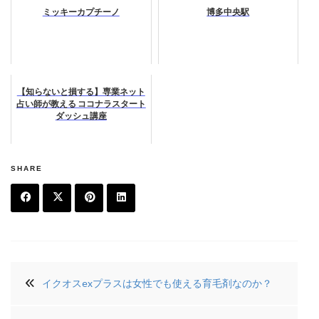
ミッキーカプチーノ
博多中央駅
【知らないと損する】専業ネット
占い師が教える ココナラスタート
ダッシュ講座
SHARE
F
T
Pi
Li
a
w
n
n
投
c
it
t
k
イクオスexプラスは女性でも使える育毛剤なのか？
稿
e
t
e
e
ナ
b
e
r
di