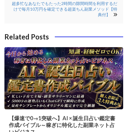
超多忙なあなたでもたった2時間の隙間時間を利用するだ
ビ
けで毎月10万円を確定できる超楽ちん副業メソッド【特
o
r
e
n
ゲ
典付】
o
s
ー
k
t
シ
Related Posts
ョ
ン
【爆速で0→1突破へ】AI × 誕生日占い鑑定書
作成バイブル～稼ぎに特化した副業ネット占
いビジネス