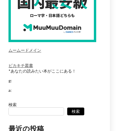
ムームードメイン
ピカキチ叢書
*あなたの読みたい本がここにある！
g:
a:
検索
検索
最近の投稿