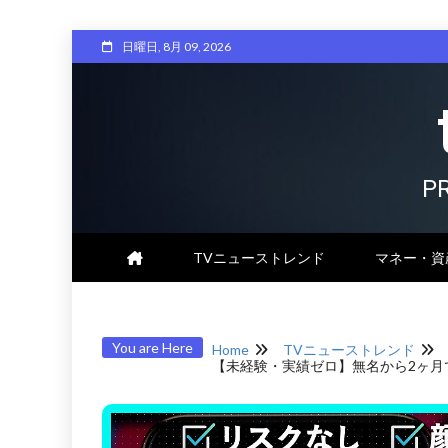
Skip
日曜日, 8月 09, 2026
to
content
P
TVニューストレンド
マネー・資
You are Here
Home
TVニューストレンド
【未経験・実績ゼロ】無名から2ヶ月で