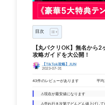
目次
【丸パクリOK】無名から2ヶ
攻略ガイドを大公開！
【TikTok攻略】JUN
2023-07-31
43 件のレビューがあります
平均
⚠現在が最安値になります
⚠売れ行き次第でどんどん値上げして