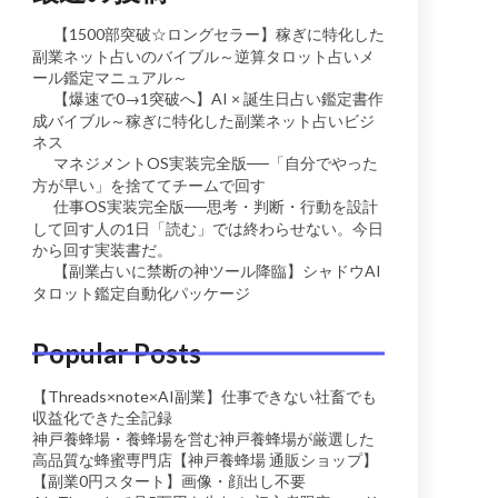
【1500部突破☆ロングセラー】稼ぎに特化した
副業ネット占いのバイブル～逆算タロット占いメ
ール鑑定マニュアル～
【爆速で0→1突破へ】AI × 誕生日占い鑑定書作
成バイブル～稼ぎに特化した副業ネット占いビジ
ネス
マネジメントOS実装完全版──「自分でやった
方が早い」を捨ててチームで回す
仕事OS実装完全版──思考・判断・行動を設計
して回す人の1日「読む」では終わらせない。今日
から回す実装書だ。
【副業占いに禁断の神ツール降臨】シャドウAI
タロット鑑定自動化パッケージ
Popular Posts
【Threads×note×AI副業】仕事できない社畜でも
収益化できた全記録
神戸養蜂場・養蜂場を営む神戸養蜂場が厳選した
高品質な蜂蜜専門店【神戸養蜂場 通販ショップ】
【副業0円スタート】画像・顔出し不要