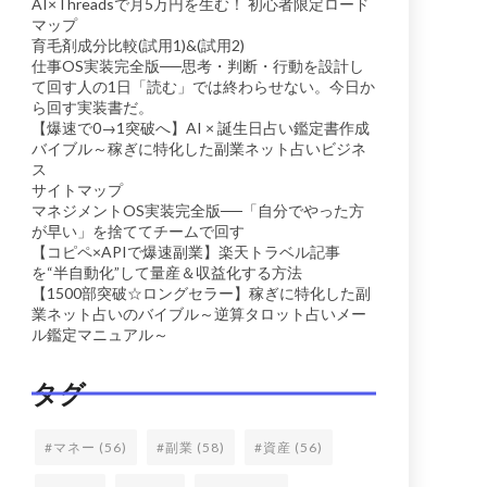
AI×Threadsで月5万円を生む！ 初心者限定ロード
マップ
育毛剤成分比較(試用1)&(試用2)
仕事OS実装完全版──思考・判断・行動を設計し
て回す人の1日「読む」では終わらせない。今日か
ら回す実装書だ。
【爆速で0→1突破へ】AI × 誕生日占い鑑定書作成
バイブル～稼ぎに特化した副業ネット占いビジネ
ス
サイトマップ
マネジメントOS実装完全版──「自分でやった方
が早い」を捨ててチームで回す
【コピペ×APIで爆速副業】楽天トラベル記事
を“半自動化”して量産＆収益化する方法
【1500部突破☆ロングセラー】稼ぎに特化した副
業ネット占いのバイブル～逆算タロット占いメー
ル鑑定マニュアル～
タグ
#マネー
(56)
#副業
(58)
#資産
(56)