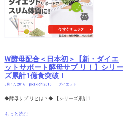
W酵母配合＜日本初＞【新・ダイエ
ットサポート酵母サプ リ！】シリー
ズ累計1億食突破！
5月 17, 2016
pikakichi2015
ダイエット
◆酵母サプ リとは？◆ 【シリーズ累計1
もっと読む