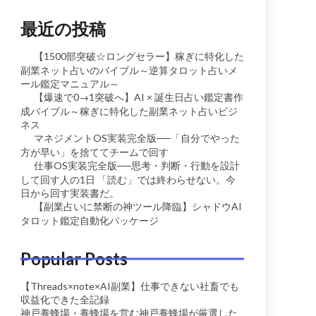
最近の投稿
【1500部突破☆ロングセラー】稼ぎに特化した
副業ネット占いのバイブル～逆算タロット占いメ
ール鑑定マニュアル～
【爆速で0→1突破へ】AI × 誕生日占い鑑定書作
成バイブル～稼ぎに特化した副業ネット占いビジ
ネス
マネジメントOS実装完全版──「自分でやった
方が早い」を捨ててチームで回す
仕事OS実装完全版──思考・判断・行動を設計
して回す人の1日 「読む」では終わらせない。今
日から回す実装書だ。
【副業占いに禁断の神ツール降臨】シャドウAI
タロット鑑定自動化パッケージ
Popular Posts
【Threads×note×AI副業】仕事できない社畜でも
収益化できた全記録
神戸養蜂場・養蜂場を営む神戸養蜂場が厳選した