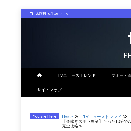
Skip
木曜日, 8月 06, 2026
to
content
P
TVニューストレンド
マネー・
サイトマップ
You are Here
Home
TVニューストレンド
【楽稼ぎズボラ副業】たった10分で
完全攻略≫