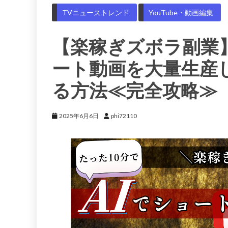
TVニューストレンド
YouTube・動画編集
【楽稼ぎズボラ副業】
ート動画を大量生産
る方法≪完全攻略≫
2025年6月6日
phi72110