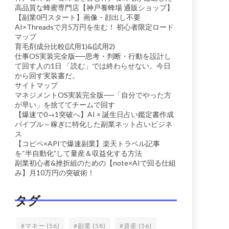
高品質な蜂蜜専門店【神戸養蜂場 通販ショップ】
【副業0円スタート】画像・顔出し不要
AI×Threadsで月5万円を生む！ 初心者限定ロード
マップ
育毛剤成分比較(試用1)&(試用2)
仕事OS実装完全版──思考・判断・行動を設計し
て回す人の1日 「読む」では終わらせない。今日
から回す実装書だ。
サイトマップ
マネジメントOS実装完全版──「自分でやった方
が早い」を捨ててチームで回す
【爆速で0→1突破へ】AI × 誕生日占い鑑定書作成
バイブル～稼ぎに特化した副業ネット占いビジネ
ス
【コピペ×APIで爆速副業】楽天トラベル記事
を“半自動化”して量産＆収益化する方法
副業初心者&挫折組のための【note×AIで回る仕組
み】月10万円の突破術！
タグ
#マネー
(56)
#副業
(58)
#資産
(56)