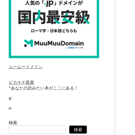
ムームードメイン
ピカキチ叢書
*あなたの読みたい本がここにある！
g:
a:
検索
検索