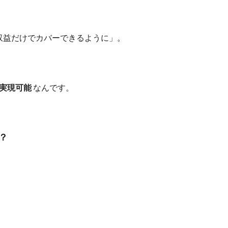
収益だけでカバーできるように」。
実現可能
なんです。
？