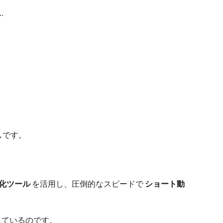
…
れ
です。
動化ツール
を活用し、圧倒的なスピードで
ショート動
しているのです。