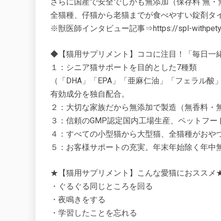
さらに国産で安全でしかも無添加（保存料 無・
全猫種、仔猫から老猫までが食べやすい錠剤タ
※獣医師インタビュー記事⇒https://spl-withpety.com/i
◆【猫用サプリメント】ココに注目！「毎日一
１：シニア猫サポートを目的とした7種類
（「DHA」「EPA」「亜麻仁油」「フェラル酸
有効成分を独自配合。
２：大切な家族だから無添加で製造（無香料・
３：信頼のGMP認定国内工場生産、ペットフー
４：すべての小型猫から大型猫、全猫種がおや
５：お客様サポートの充実。年末年始除く年中
★【猫用サプリメント】こんな愛猫におススメ
・ぐるぐる同じところを回る
・夜鳴きをする
・学習したことを忘れる