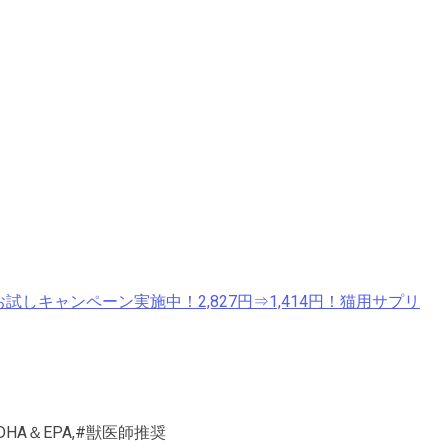
しキャンペーン実施中！2,827円⇒1,414円！猫用サプリ
HA＆EPA,#獣医師推奨