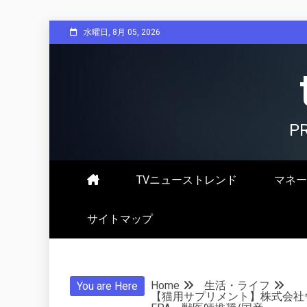
Skip
水曜日, 8月 05, 2026
to
content
P
TVニューストレンド
マネー
サイトマップ
Home
生活・ライフ
You are Here
【猫用サプリメント】株式会社