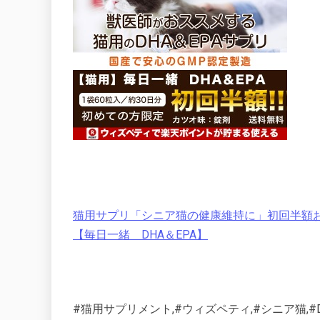
猫用サプリ「シニア猫の健康維持に」初回半額お試
【毎日一緒 DHA＆EPA】
#猫用サプリメント,#ウィズペティ,#シニア猫,#D