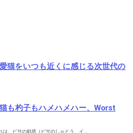
ＢＯ 愛猫をいつも近くに感じる次世代の
猫も杓子もハメハメハー、Worst
れは、ピサの斜塔（ピサのしゃとう、イ …