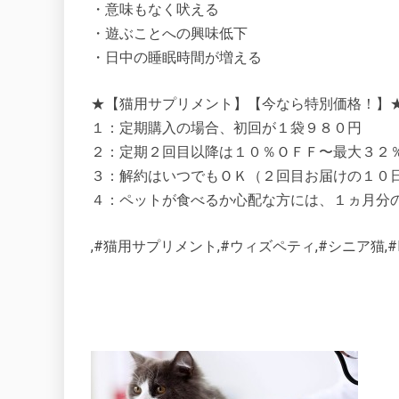
・意味もなく吠える
・遊ぶことへの興味低下
・日中の睡眠時間が増える
★【猫用サプリメント】【今なら特別価格！】
１：定期購入の場合、初回が１袋９８０円
２：定期２回目以降は１０％ＯＦＦ〜最大３２％
３：解約はいつでもＯＫ（２回目お届けの１０
４：ペットが食べるか心配な方には、１ヵ月分
,#猫用サプリメント,#ウィズペティ,#シニア猫,#