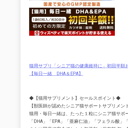
猫用サプリ「シニア猫の健康維持に」初回半額お試
【毎日一緒 DHA＆EPA】
◆【猫用サプリメント】セールスポイント◆
【獣医師が認めたシニア猫サポートサプリメント 
猫用・毎日一緒は、たった１粒にシニア猫サポ
「DHA」「EPA」「亜麻仁油」「フェラル酸」