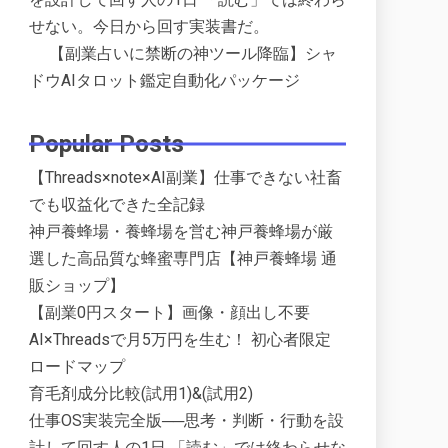
せない。今日から回す実装書だ。
【副業占いに禁断の神ツール降臨】シャ
ドウAIタロット鑑定自動化パッケージ
Popular Posts
【Threads×note×AI副業】仕事できない社畜
でも収益化できた全記録
神戸養蜂場・養蜂場を営む神戸養蜂場が厳
選した高品質な蜂蜜専門店【神戸養蜂場 通
販ショップ】
【副業0円スタート】画像・顔出し不要
AI×Threadsで月5万円を生む！ 初心者限定
ロードマップ
育毛剤成分比較(試用1)&(試用2)
仕事OS実装完全版──思考・判断・行動を設
計して回す人の1日 「読む」では終わらせな