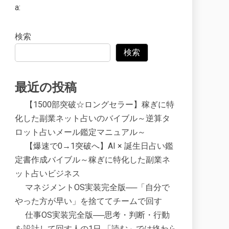
a:
検索
検索
最近の投稿
【1500部突破☆ロングセラー】稼ぎに特
化した副業ネット占いのバイブル～逆算タ
ロット占いメール鑑定マニュアル～
【爆速で0→1突破へ】AI × 誕生日占い鑑
定書作成バイブル～稼ぎに特化した副業ネ
ット占いビジネス
マネジメントOS実装完全版──「自分で
やった方が早い」を捨ててチームで回す
仕事OS実装完全版──思考・判断・行動
を設計して回す人の1日 「読む」では終わら