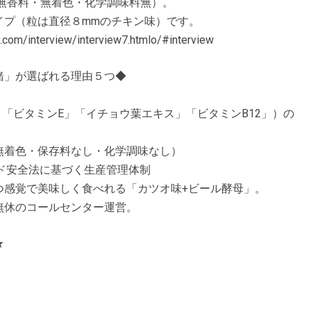
無香料・無着色・化学調味料無）。
イプ（粒は直径８mmのチキン味）です。
nterview/interview7.htmlo/#interview
緒」が選ばれる理由５つ◆
」「ビタミンE」「イチョウ葉エキス」「ビタミンB12」）の
無着色・保存料なし・化学調味なし）
ド安全法に基づく生産管理体制
つ感覚で美味しく食べれる「カツオ味+ビール酵母」。
無休のコールセンター運営。
★