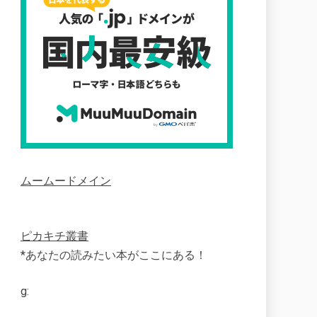
ムームードメイン
ピカキチ叢書
*あなたの読みたい本がここにある！
g: