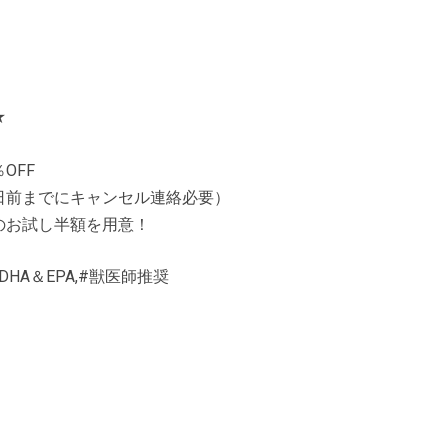
★
OFF
日前までにキャンセル連絡必要）
のお試し半額を用意！
DHA＆EPA,#獣医師推奨