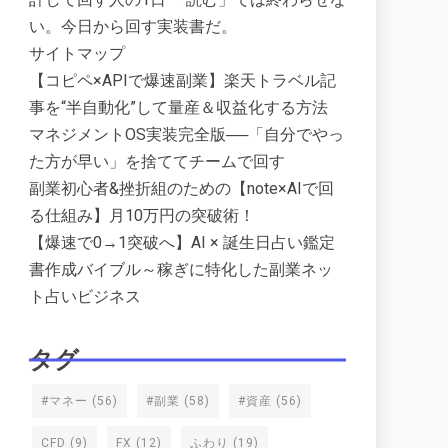
い。今日から回す実装書だ。
サイトマップ
【コピペ×APIで爆速副業】楽天トラベル記
事を“半自動化”して量産＆収益化する方法
マネジメントOS実装完全版──「自分でやっ
た方が早い」を捨ててチームで回す
副業初心者&挫折組のための【note×AIで回
る仕組み】月10万円の突破術！
【爆速で0→1突破へ】AI × 誕生日占い鑑定
書作成バイブル～稼ぎに特化した副業ネッ
ト占いビジネス
タグ
#マネー
(56)
#副業
(58)
#資産
(56)
CFD
(9)
FX
(12)
ふわり
(19)