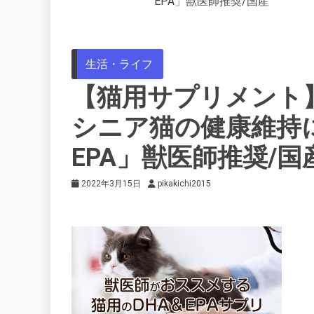
EPA」獣医師推奨/国産
生活・ライフ
【猫用サプリメント
シニア猫の健康維持に
EPA」獣医師推奨/国
2022年3月15日
pikakichi2015