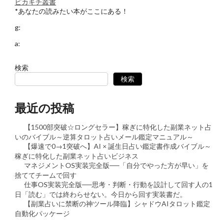
ピカキチ叢書
*あなたの読みたい本がここにある！
g:
a:
検索
検索
最近の投稿
【1500部突破☆ロングセラー】稼ぎに特化した副業ネット占
いのバイブル～逆算タロット占いメール鑑定マニュアル～
【爆速で0→1突破へ】AI × 誕生日占い鑑定書作成バイブル～
稼ぎに特化した副業ネット占いビジネス
マネジメントOS実装完全版──「自分でやった方が早い」を
捨ててチームで回す
仕事OS実装完全版──思考・判断・行動を設計して回す人の1
日「読む」では終わらせない。今日から回す実装書だ。
【副業占いに禁断の神ツール降臨】シャドウAIタロット鑑定
自動化パッケージ