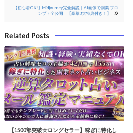
ビ
o
r
e
n
ゲ
【初心者OK!】Midjourney完全解説｜AI画像で副業 プロ
o
s
ンプト全公開！【豪華3大特典付き！】
ー
k
t
シ
Related Posts
ョ
ン
【1500部突破☆ロングセラー】稼ぎに特化し