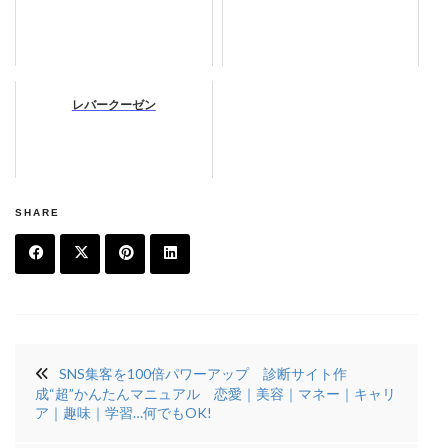
レバークーゼン
SHARE
F
T
Pi
Li
a
w
n
n
投
c
it
t
k
SNS集客を100倍パワーアップ 診断サイト作
稿
e
t
e
e
成“超”かんたんマニュアル 恋愛｜美容｜マネー｜キャリ
ナ
ア｜趣味｜学習…何でもOK!
b
e
r
di