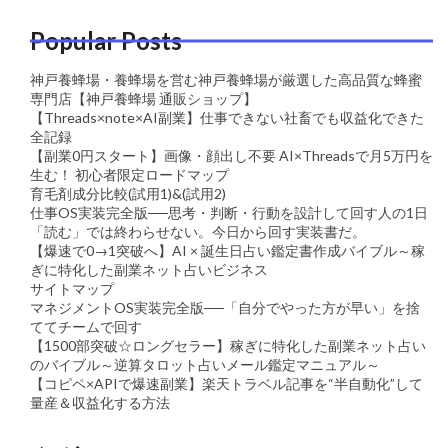
Popular Posts
神戸養蜂場・養蜂場を営む神戸養蜂場が厳選した高品質な蜂蜜
専門店【神戸養蜂場 通販ショップ】
【Threads×note×AI副業】仕事できない社畜でも収益化できた
全記録
【副業0円スタート】画像・顔出し不要 AI×Threadsで月5万円を
生む！ 初心者限定ロードマップ
育毛剤成分比較(試用1)&(試用2)
仕事OS実装完全版──思考・判断・行動を設計して回す人の1日
「読む」では終わらせない。今日から回す実装書だ。
【爆速で0→1突破へ】AI × 誕生日占い鑑定書作成バイブル～稼
ぎに特化した副業ネット占いビジネス
サイトマップ
マネジメントOS実装完全版──「自分でやった方が早い」を捨
ててチームで回す
【1500部突破☆ロングセラー】稼ぎに特化した副業ネット占い
のバイブル～逆算タロット占いメール鑑定マニュアル～
【コピペ×APIで爆速副業】楽天トラベル記事を“半自動化”して
量産＆収益化する方法