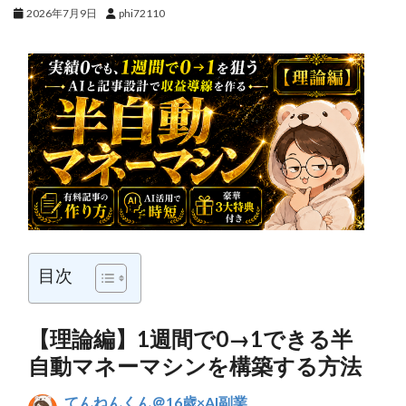
2026年7月9日
phi72110
目次
【理論編】1週間で0→1できる半
自動マネーマシンを構築する方法
てんねんくん＠16歳×AI副業