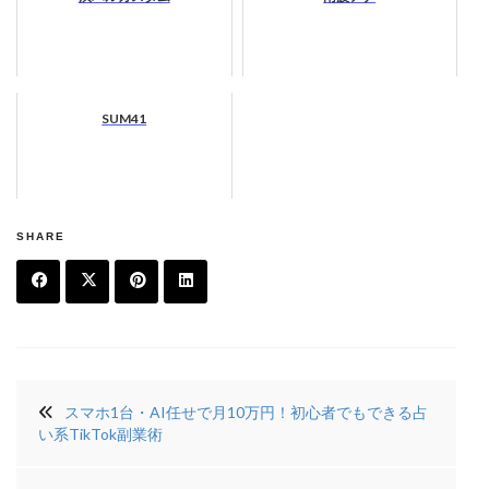
SUM41
SHARE
F
T
Pi
Li
a
w
n
n
投
c
it
t
k
スマホ1台・AI任せで月10万円！初心者でもできる占
稿
e
t
e
e
い系TikTok副業術
ナ
b
e
r
di