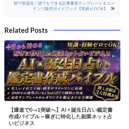
ビ
秒で収益化！誰でもできる記事量産テンプレート＆コン
o
r
e
n
ゲ
テンツ販売ガイドブック【実績ゼロOK】
o
s
ー
k
t
シ
Related Posts
ョ
ン
【爆速で0→1突破へ】AI × 誕生日占い鑑定書
作成バイブル～稼ぎに特化した副業ネット占
いビジネス