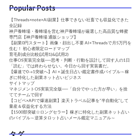
Popular Posts
【Threads×note×AI副業】仕事できない社畜でも収益化できた
全記録
神戸養蜂場・養蜂場を営む神戸養蜂場が厳選した高品質な蜂蜜
専門店【神戸養蜂場 通販ショップ】
【副業0円スタート】画像・顔出し不要 AI×Threadsで月5万円を
生む！ 初心者限定ロードマップ
育毛剤成分比較(試用1)&(試用2)
仕事OS実装完全版──思考・判断・行動を設計して回す人の1日
「読む」では終わらせない。今日から回す実装書だ。
【爆速で0→1突破へ】AI × 誕生日占い鑑定書作成バイブル～稼
ぎに特化した副業ネット占いビジネス
サイトマップ
マネジメントOS実装完全版──「自分でやった方が早い」を捨
ててチームで回す
【コピペ×APIで爆速副業】楽天トラベル記事を“半自動化”して
量産＆収益化する方法
【1500部突破☆ロングセラー】稼ぎに特化した副業ネット占い
のバイブル～逆算タロット占いメール鑑定マニュアル～
タグ