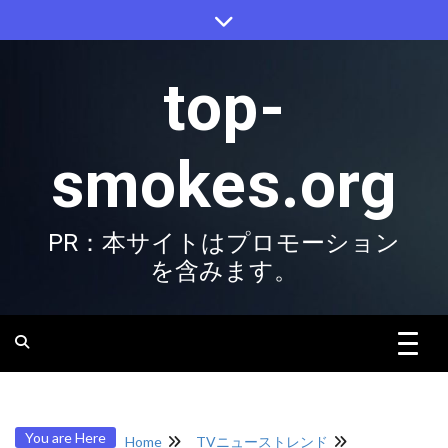
Skip
to
content
top-
smokes.org
PR：本サイトはプロモーション
を含みます。
You are Here
Home
TVニューストレンド