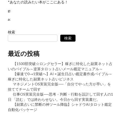
*あなたの読みたい本がここにある！
g:
a:
検索
検索
最近の投稿
【1500部突破☆ロングセラー】稼ぎに特化した副業ネット占
いのバイブル～逆算タロット占いメール鑑定マニュアル～
【爆速で0→1突破へ】AI × 誕生日占い鑑定書作成バイブル～
稼ぎに特化した副業ネット占いビジネス
マネジメントOS実装完全版──「自分でやった方が早い」を
捨ててチームで回す
仕事OS実装完全版──思考・判断・行動を設計して回す人の1
日 「読む」では終わらせない。今日から回す実装書だ。
【副業占いに禁断の神ツール降臨】シャドウAIタロット鑑定
自動化パッケージ