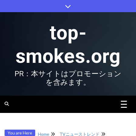
Skip
to
content
top-
smokes.org
PR：本サイトはプロモーション
を含みます。
You are Here
Home
TVニューストレンド