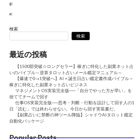
g:
a:
検索
検索
最近の投稿
【1500部突破☆ロングセラー】稼ぎに特化した副業ネット占
いのバイブル～逆算タロット占いメール鑑定マニュアル～
【爆速で0→1突破へ】AI × 誕生日占い鑑定書作成バイブル～
稼ぎに特化した副業ネット占いビジネス
マネジメントOS実装完全版──「自分でやった方が早い」を
捨ててチームで回す
仕事OS実装完全版──思考・判断・行動を設計して回す人の1
日「読む」では終わらせない。今日から回す実装書だ。
【副業占いに禁断の神ツール降臨】シャドウAIタロット鑑定
自動化パッケージ
Popular Posts