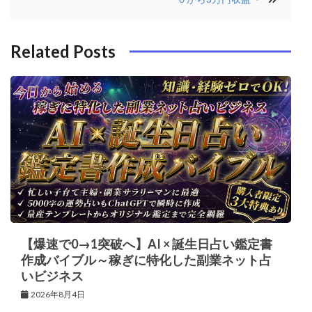
ー
k
t
シ
Related Posts
ョ
ン
【爆速で0→1突破へ】AI × 誕生日占い鑑定書
作成バイブル～稼ぎに特化した副業ネット占
いビジネス
2026年8月4日