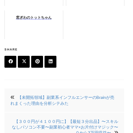
窓ぎわのトットちゃん
SHARE
F
T
Pi
Li
a
w
n
n
投
c
it
t
k
【未開拓領域】副業系インフルエンサーのBrainが売
稿
e
t
e
e
れまくった理由を分析シテみた
ナ
b
e
r
di
ビ
【３００円が４１００円に】【最短３分出品】〜スキル
o
r
e
n
ゲ
なしパソコン不要〜副業初心者ママ×お片付けマジック〜
o
s
０から3万円収益〜