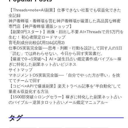
【Threads×note×AI副業】仕事できない社畜でも収益化できた
全記録
神戸養蜂場・養蜂場を営む神戸養蜂場が厳選した高品質な蜂蜜
専門店【神戸養蜂場 通販ショップ】
【副業0円スタート】画像・顔出し不要 AI×Threadsで月5万円を
生む！ 初心者限定ロードマップ
育毛剤成分比較(試用1)&(試用2)
仕事OS実装完全版──思考・判断・行動を設計して回す人の1日
「読む」では終わらせない。今日から回す実装書だ。
【爆速で0→1突破へ】AI × 誕生日占い鑑定書作成バイブル～稼
ぎに特化した副業ネット占いビジネス
サイトマップ
マネジメントOS実装完全版──「自分でやった方が早い」を捨
ててチームで回す
【コピペ×APIで爆速副業】楽天トラベル記事を“半自動化”して
量産＆収益化する方法
【1500部突破☆ロングセラー】稼ぎに特化した副業ネット占い
のバイブル～逆算タロット占いメール鑑定マニュアル～
タグ