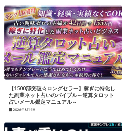
【1500部突破☆ロングセラー】稼ぎに特化し
た副業ネット占いのバイブル～逆算タロット
占いメール鑑定マニュアル～
2026年8月4日