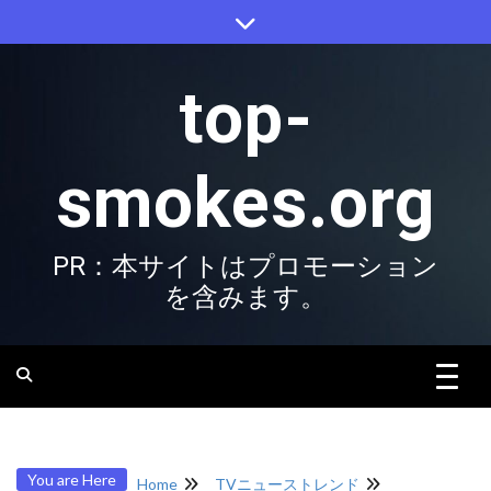
Skip
to
content
top-
smokes.org
PR：本サイトはプロモーション
を含みます。
You are Here
Home
TVニューストレンド