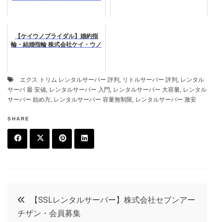
【ケイウノブライダル】婚約指
輪・結婚指輪 株式会社ケイ・ウノ
エクス トリム レンタルサーバー 評判
,
リトルサーバー 評判
,
レンタル
サーバ 最 安値
,
レンタルサーバー 入門
,
レンタルサーバー 大容量
,
レンタル
サーバー 始め方
,
レンタルサーバー 容量無制限
,
レンタルサーバー 激安
SHARE
F
T
P
L
a
w
in
in
c
it
t
k
投
【SSLレンタルサーバー】株式会社セブンアー
e
t
e
e
チザン・会員募集