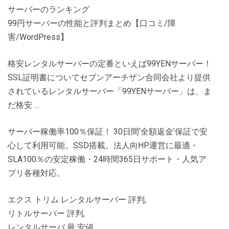
サーバーのランキング
99円サーバーの性能と評判まとめ【口コミ/障
害/WordPress】
格安レンタルサーバーの定番といえば99YENサーバー！
SSL証明書についてセブンアーチザン合同会社より提供
されているレンタルサーバー「99YENサーバー」は、ま
だ格安 …
サーバー稼働率100％保証！ 30日間‘全額返金’保証で安
心して利用可能。SSD搭載。法人向HP運営に最適・
SLA100％の安定稼働・24時間365日サポート・人気ア
プリ各種対応。
エクス トリム レンタルサーバー 評判,
リトルサーバー 評判,
レンタルサーバ 最 安値,