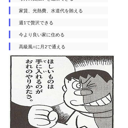
家賃、光熱費、水道代を賄える
週1で贅沢できる
今より良い家に住める
高級風○に月2で通える