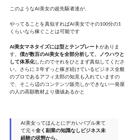
このようなAI美女の超先駆者達が、
やってることを真似すればAI美女でその100分の1
くらいなら稼ぐことは可能です
AI美女マネタイズには型とテンプレート
がありま
す。
僕が数百のAI美女を全部分析して、ノウハウと
して体系化
したのでそれをひとまず真似してくださ
い。さらに３年ずっと稼ぎ続けているビジネス全般
のプロであるアフィ太郎の知見も入れていますの
で、そこら辺のコンテンツ販売しかできない一発屋
の人の高額教材より価値あるかと
AI美女ってほんとにデカいバブル来て
て元々
全く副業の知識なしビジネス未
経験の状態から、