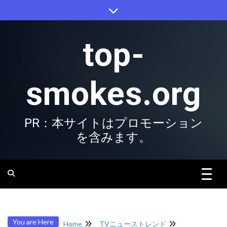
Skip
to
content
top-
smokes.org
PR：本サイトはプロモーション
を含みます。
You are Here
Home
TVニューストレンド