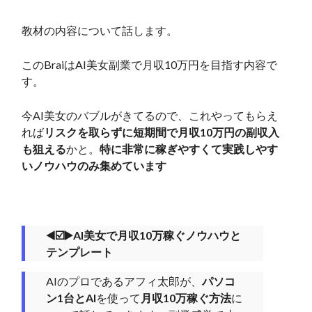
教材の内容について話します。
このBraiはAI美女副業で月収10万円を目指す内容で
す。
今AI美女のバブルがきてるので、これやってもらえ
れば
リスクを取らずに短期間で月収10万円の副収入
も狙える
かと。
特に非常に稼ぎやすくて実践しやす
いノウハウのみ集めています
◀️☑️▶️AI美女で月収10万稼ぐノウハウと
テンプレート
AIのプロであるアフィ太郎が、
パソコ
ン1台とAI
を使って
月収10万稼ぐ方法
に