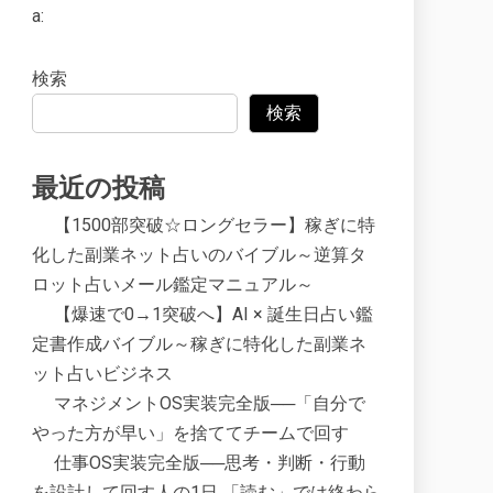
a:
検索
検索
最近の投稿
【1500部突破☆ロングセラー】稼ぎに特
化した副業ネット占いのバイブル～逆算タ
ロット占いメール鑑定マニュアル～
【爆速で0→1突破へ】AI × 誕生日占い鑑
定書作成バイブル～稼ぎに特化した副業ネ
ット占いビジネス
マネジメントOS実装完全版──「自分で
やった方が早い」を捨ててチームで回す
仕事OS実装完全版──思考・判断・行動
を設計して回す人の1日 「読む」では終わら