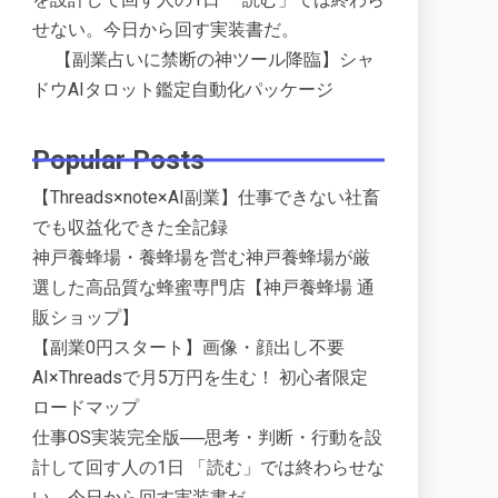
せない。今日から回す実装書だ。
【副業占いに禁断の神ツール降臨】シャ
ドウAIタロット鑑定自動化パッケージ
Popular Posts
【Threads×note×AI副業】仕事できない社畜
でも収益化できた全記録
神戸養蜂場・養蜂場を営む神戸養蜂場が厳
選した高品質な蜂蜜専門店【神戸養蜂場 通
販ショップ】
【副業0円スタート】画像・顔出し不要
AI×Threadsで月5万円を生む！ 初心者限定
ロードマップ
仕事OS実装完全版──思考・判断・行動を設
計して回す人の1日 「読む」では終わらせな
い。今日から回す実装書だ。