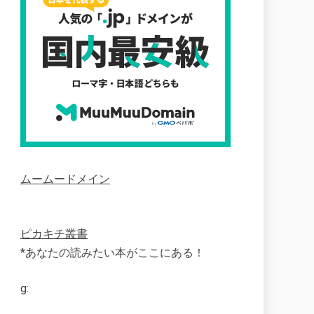
ムームードメイン
ピカキチ叢書
*あなたの読みたい本がここにある！
g: