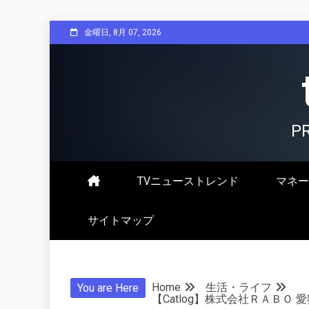
Skip
金曜日, 8月 07, 2026
to
content
P
TVニューストレンド
マネー
サイトマップ
Home
生活・ライフ
You are Here
【Catlog】株式会社ＲＡＢＯ