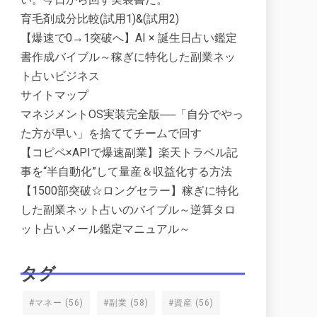
育毛剤成分比較(試用1)&(試用2)
【爆速で0→1突破へ】AI × 誕生日占い鑑定
書作成バイブル～稼ぎに特化した副業ネッ
ト占いビジネス
サイトマップ
マネジメントOS実装完全版──「自分でやっ
た方が早い」を捨ててチームで回す
【コピペ×APIで爆速副業】楽天トラベル記
事を“半自動化”して量産＆収益化する方法
【1500部突破☆ロングセラー】稼ぎに特化
した副業ネット占いのバイブル～逆算タロ
ット占いメール鑑定マニュアル～
タグ
#マネー
(56)
#副業
(58)
#資産
(56)