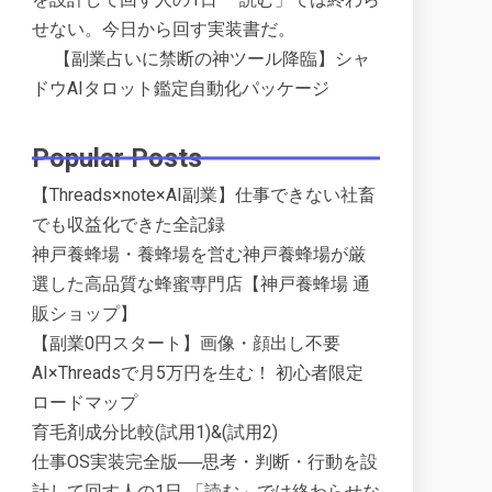
せない。今日から回す実装書だ。
【副業占いに禁断の神ツール降臨】シャ
ドウAIタロット鑑定自動化パッケージ
Popular Posts
【Threads×note×AI副業】仕事できない社畜
でも収益化できた全記録
神戸養蜂場・養蜂場を営む神戸養蜂場が厳
選した高品質な蜂蜜専門店【神戸養蜂場 通
販ショップ】
【副業0円スタート】画像・顔出し不要
AI×Threadsで月5万円を生む！ 初心者限定
ロードマップ
育毛剤成分比較(試用1)&(試用2)
仕事OS実装完全版──思考・判断・行動を設
計して回す人の1日 「読む」では終わらせな