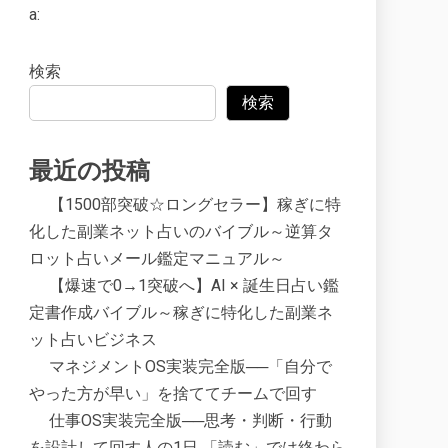
a:
検索
検索
最近の投稿
【1500部突破☆ロングセラー】稼ぎに特
化した副業ネット占いのバイブル～逆算タ
ロット占いメール鑑定マニュアル～
【爆速で0→1突破へ】AI × 誕生日占い鑑
定書作成バイブル～稼ぎに特化した副業ネ
ット占いビジネス
マネジメントOS実装完全版──「自分で
やった方が早い」を捨ててチームで回す
仕事OS実装完全版──思考・判断・行動
を設計して回す人の1日 「読む」では終わら