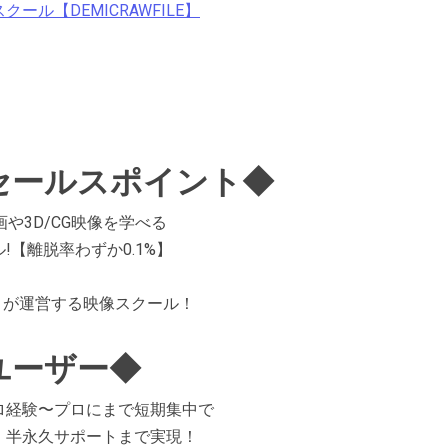
ル【DEMICRAWFILE】
E】セールスポイント◆
画や3D/CG映像を学べる
【離脱率わずか0.1%】
ストが運営する映像スクール！
】ユーザー◆
ロ経験〜プロにまで短期集中で
、半永久サポートまで実現！