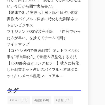
い。今日から回す実装書だ。
【爆速で0→1突破へ】AI × 誕生日占い鑑定
書作成バイブル～稼ぎに特化した副業ネッ
ト占いビジネス
マネジメントOS実装完全版──「自分でやっ
た方が早い」を捨ててチームで回す
サイトマップ
【コピペ×APIで爆速副業】楽天トラベル記
事を“半自動化”して量産＆収益化する方法
【1500部突破☆ロングセラー】稼ぎに特化
した副業ネット占いのバイブル～逆算タロ
ット占いメール鑑定マニュアル～
タグ
#マネー
(56)
#副業
(58)
#資産
(56)