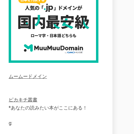
ムームードメイン
ピカキチ叢書
*あなたの読みたい本がここにある！
g: