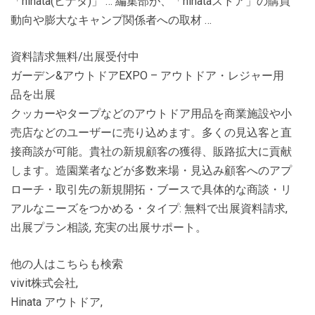
「hinata(ヒナタ)」 … 編集部が、「hinataストア」の購買
動向や膨大なキャンプ関係者への取材 …
資料請求無料/出展受付中
ガーデン&アウトドアEXPO – アウトドア・レジャー用
品を出展
クッカーやタープなどのアウトドア用品を商業施設や小
売店などのユーザーに売り込めます。多くの見込客と直
接商談が可能。貴社の新規顧客の獲得、販路拡大に貢献
します。造園業者などが多数来場・見込み顧客へのアプ
ローチ・取引先の新規開拓・ブースで具体的な商談・リ
アルなニーズをつかめる・タイプ: 無料で出展資料請求,
出展プラン相談, 充実の出展サポート。
他の人はこちらも検索
vivit株式会社,
Hinata アウトドア,