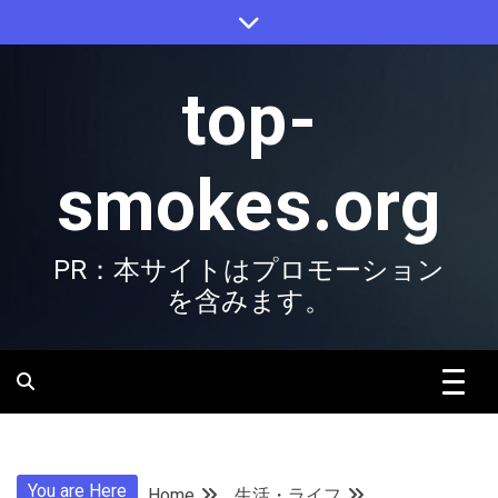
Skip
to
content
top-
smokes.org
PR：本サイトはプロモーション
を含みます。
You are Here
Home
生活・ライフ