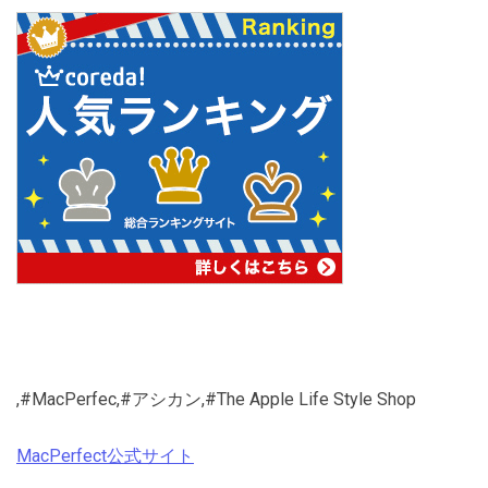
,#MacPerfec,#アシカン,#The Apple Life Style Shop
MacPerfect公式サイト