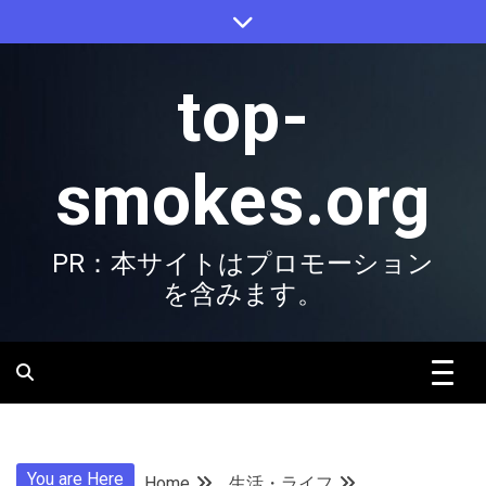
Skip
to
content
top-
smokes.org
PR：本サイトはプロモーション
を含みます。
You are Here
Home
生活・ライフ