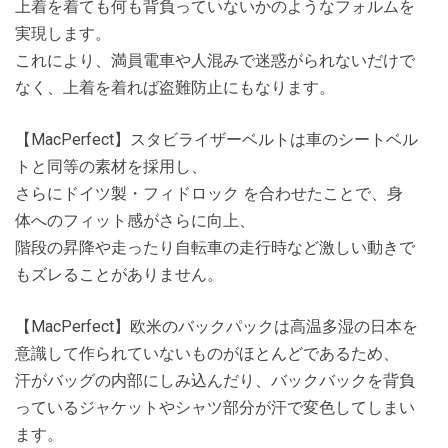
上着を着ても何も背負っていないかのようなフォルムを
実現します。
これにより、満員電車や人混みで迷惑がられないだけで
なく、上着を着れば盗難防止にもなります。
【MacPerfect】スタビライザーベルトは車のシートベル
トと同等の素材を採用し、
さらにドイツ製・フィドロック を合わせたことで、身
体へのフィット感がさらに向上、
階段の昇降や走ったり自転車の走行時など激しい動きで
もズレることがありません。
【MacPerfect】欧米のバックパックは高温多湿の日本を
意識して作られていないものがほとんどであるため、
汗がバッグの内部にしみ込んだり、バックバックを背負
っているジャケットやシャツ部分が汗で変色してしまい
ます。