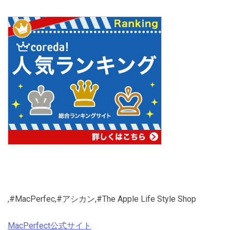
,#MacPerfec,#アシカン,#The Apple Life Style Shop
MacPerfect公式サイト