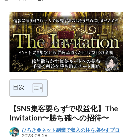
目次
【SNS集客要らずで収益化】The
Invitation〜勝ち確への招待〜
ひろき＠ネット副業で収入の柱を増やすプロ
2023-09-26