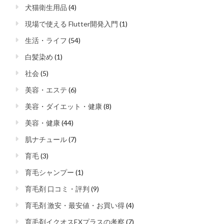
犬猫衛生用品
(4)
現場で使える Flutter開発入門
(1)
生活・ライフ
(54)
白髪染め
(1)
社会
(5)
美容・エステ
(6)
美容・ダイエット・健康
(8)
美容・健康
(44)
肌ナチュール
(7)
育毛
(3)
育毛シャンプー
(1)
育毛剤 口コミ・評判
(9)
育毛剤 激安・最安値・お買い得
(4)
育毛剤イクオスEXプラスの考察
(7)