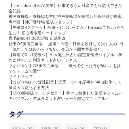
【Threads×note×AI副業】仕事できない社畜でも収益化できた
全記録
神戸養蜂場・養蜂場を営む神戸養蜂場が厳選した高品質な蜂蜜
専門店【神戸養蜂場 通販ショップ】
【副業0円スタート】画像・顔出し不要 AI×Threadsで月5万円を
生む！ 初心者限定ロードマップ
育毛剤成分比較(試用1)&(試用2)
仕事OS実装完全版──思考・判断・行動を設計して回す人の1日
「読む」では終わらせない。今日から回す実装書だ。
【爆速で0→1突破へ】AI × 誕生日占い鑑定書作成バイブル～稼
ぎに特化した副業ネット占いビジネス
マネジメントOS実装完全版──「自分でやった方が早い」を捨
ててチームで回す
サイトマップ
【コピペ×APIで爆速副業】楽天トラベル記事を“半自動化”して
量産＆収益化する方法
【1500部突破☆ロングセラー】稼ぎに特化した副業ネット占い
のバイブル～逆算タロット占いメール鑑定マニュアル～
タグ
#マネー
(56)
#副業
(58)
#資産
(56)
CFD
(9)