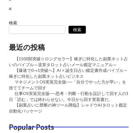
a:
検索
検索
最近の投稿
【1500部突破☆ロングセラー】稼ぎに特化した副業ネット占
いのバイブル～逆算タロット占いメール鑑定マニュアル～
【爆速で0→1突破へ】AI × 誕生日占い鑑定書作成バイブル～
稼ぎに特化した副業ネット占いビジネス
マネジメントOS実装完全版──「自分でやった方が早い」を
捨ててチームで回す
仕事OS実装完全版──思考・判断・行動を設計して回す人の1
日「読む」では終わらせない。今日から回す実装書だ。
【副業占いに禁断の神ツール降臨】シャドウAIタロット鑑定
自動化パッケージ
Popular Posts