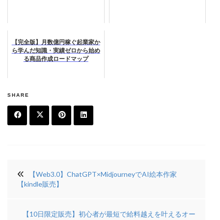
【完全版】月数億円稼ぐ起業家か
ら学んだ知識・実績ゼロから始め
る商品作成ロードマップ
SHARE
F
T
Pi
Li
a
w
n
n
投
c
it
t
k
【Web3.0】ChatGPT×MidjourneyでAI絵本作家
稿
e
t
e
e
【kindle販売】
ナ
b
e
r
di
ビ
【10日限定販売】初心者が最短で給料越えを叶えるオー
o
r
e
n