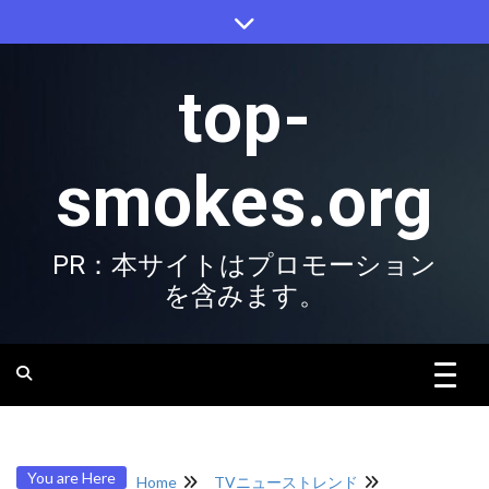
Skip
to
content
top-
smokes.org
PR：本サイトはプロモーション
を含みます。
You are Here
Home
TVニューストレンド