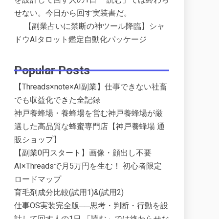
せない。今日から回す実装書だ。
【副業占いに禁断の神ツール降臨】シャ
ドウAIタロット鑑定自動化パッケージ
Popular Posts
【Threads×note×AI副業】仕事できない社畜
でも収益化できた全記録
神戸養蜂場・養蜂場を営む神戸養蜂場が厳
選した高品質な蜂蜜専門店【神戸養蜂場 通
販ショップ】
【副業0円スタート】画像・顔出し不要
AI×Threadsで月5万円を生む！ 初心者限定
ロードマップ
育毛剤成分比較(試用1)&(試用2)
仕事OS実装完全版──思考・判断・行動を設
計して回す人の1日 「読む」では終わらせな