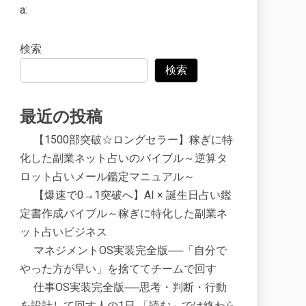
a:
検索
検索
最近の投稿
【1500部突破☆ロングセラー】稼ぎに特
化した副業ネット占いのバイブル～逆算タ
ロット占いメール鑑定マニュアル～
【爆速で0→1突破へ】AI × 誕生日占い鑑
定書作成バイブル～稼ぎに特化した副業ネ
ット占いビジネス
マネジメントOS実装完全版──「自分で
やった方が早い」を捨ててチームで回す
仕事OS実装完全版──思考・判断・行動
を設計して回す人の1日 「読む」では終わら