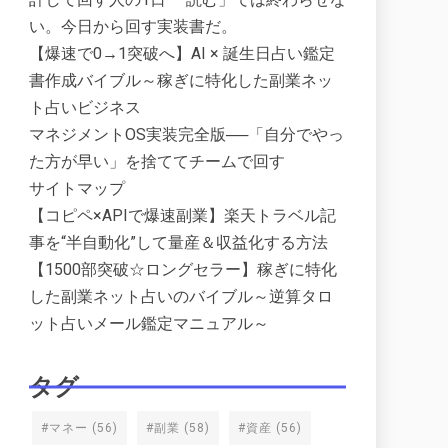
い。今日から回す実装書だ。
【爆速で0→1突破へ】AI × 誕生日占い鑑定
書作成バイブル～稼ぎに特化した副業ネッ
ト占いビジネス
マネジメントOS実装完全版──「自分でやっ
た方が早い」を捨ててチームで回す
サイトマップ
【コピペ×APIで爆速副業】楽天トラベル記
事を“半自動化”して量産＆収益化する方法
【1500部突破☆ロングセラー】稼ぎに特化
した副業ネット占いのバイブル～逆算タロ
ット占いメール鑑定マニュアル～
タグ
#マネー
(56)
#副業
(58)
#資産
(56)