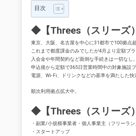
目次
◆【Threes（スリー
東京、大阪、名古屋を中心に31都市で100拠点
これまで都度課金のみでしたが4月より定額プ
入会金や年間契約など面倒な手続きは一切なし
申込後から定額で365日営業時間中の対象施設
電源、Wi-Fi、ドリンクなどの基準を満たし
順次利用拠点拡大中。
◆【Threes（スリー
・副業/小規模事業者・個人事業主（フリーラン
・スタートアップ