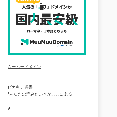
ムームードメイン
ピカキチ叢書
*あなたの読みたい本がここにある！
g: