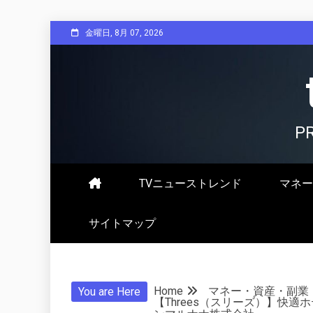
Skip
金曜日, 8月 07, 2026
to
content
P
TVニューストレンド
マネー
サイトマップ
Home
マネー・資産・副業
You are Here
【Threes（スリーズ）】快