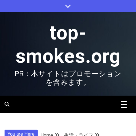
Skip
to
content
top-
smokes.org
PR：本サイトはプロモーション
を含みます。
You are Here
Home
生活・ライフ