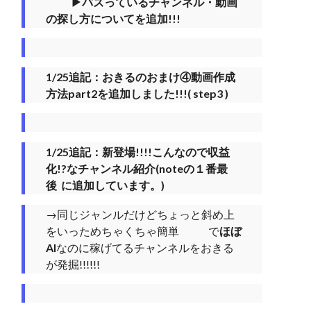
▶︎バズっているチャンネル・動画
の探し方についてを追加!!!
1/25追記：おきるのおまけ④動画作成
方法part2を追加しました!!!( step3 )
1/25追記：新登場!!!!こんなので収益
化!?なチャンネル紹介(noteの１番最
後 に追加しています。)
→同じジャンルだけどちょっと斜め上
をいっためちゃくちゃ簡単 で
ほぼ
AI
なのに稼げてるチャンネルをおきる
が発掘!!!!!!