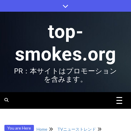
Skip
to
content
top-
smokes.org
PR：本サイトはプロモーション
を含みます。
You are Here
Home
TVニューストレンド