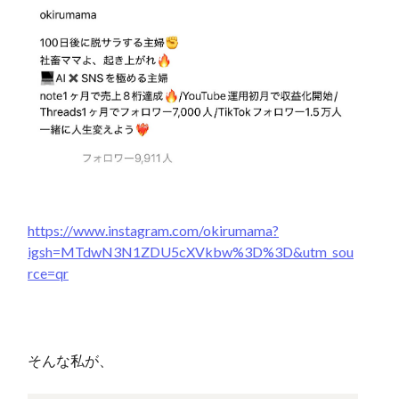
https://www.instagram.com/okirumama?
igsh=MTdwN3N1ZDU5cXVkbw%3D%3D&utm_sou
rce=qr
そんな私が、