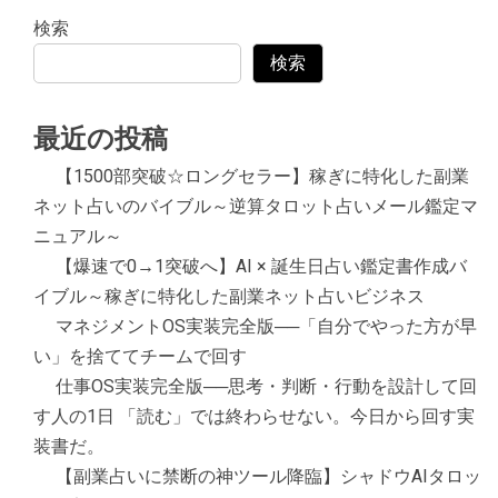
検索
検索
最近の投稿
【1500部突破☆ロングセラー】稼ぎに特化した副業
ネット占いのバイブル～逆算タロット占いメール鑑定マ
ニュアル～
【爆速で0→1突破へ】AI × 誕生日占い鑑定書作成バ
イブル～稼ぎに特化した副業ネット占いビジネス
マネジメントOS実装完全版──「自分でやった方が早
い」を捨ててチームで回す
仕事OS実装完全版──思考・判断・行動を設計して回
す人の1日 「読む」では終わらせない。今日から回す実
装書だ。
【副業占いに禁断の神ツール降臨】シャドウAIタロッ