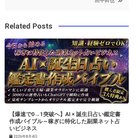
田中幹也
o
r
e
in
ナ
o
s
ビ
k
t
Related Posts
ゲ
ー
シ
ョ
ン
【爆速で0→1突破へ】AI × 誕生日占い鑑定書
作成バイブル～稼ぎに特化した副業ネット占
いビジネス
2026年8月4日