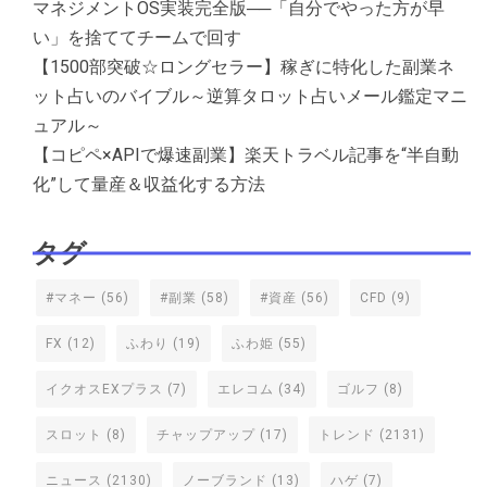
マネジメントOS実装完全版──「自分でやった方が早
い」を捨ててチームで回す
【1500部突破☆ロングセラー】稼ぎに特化した副業ネ
ット占いのバイブル～逆算タロット占いメール鑑定マニ
ュアル～
【コピペ×APIで爆速副業】楽天トラベル記事を“半自動
化”して量産＆収益化する方法
タグ
#マネー
(56)
#副業
(58)
#資産
(56)
CFD
(9)
FX
(12)
ふわり
(19)
ふわ姫
(55)
イクオスEXプラス
(7)
エレコム
(34)
ゴルフ
(8)
スロット
(8)
チャップアップ
(17)
トレンド
(2131)
ニュース
(2130)
ノーブランド
(13)
ハゲ
(7)