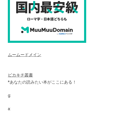
ムームードメイン
ピカキチ叢書
*あなたの読みたい本がここにある！
g:
a: