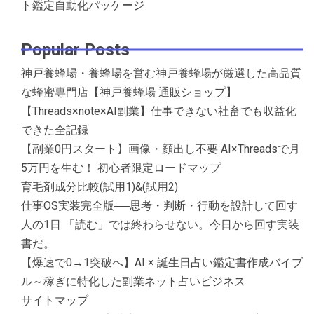
ト鑑定自動化パッケージ
Popular Posts
神戸養蜂場・養蜂場を営む神戸養蜂場が厳選した高品質
な蜂蜜専門店【神戸養蜂場 通販ショップ】
【Threads×note×AI副業】仕事できない社畜でも収益化
できた全記録
【副業0円スタート】画像・顔出し不要 AI×Threadsで月
5万円を生む！ 初心者限定ロードマップ
育毛剤成分比較(試用1)&(試用2)
仕事OS実装完全版──思考・判断・行動を設計して回す
人の1日 「読む」では終わらせない。今日から回す実装
書だ。
【爆速で0→1突破へ】AI × 誕生日占い鑑定書作成バイブ
ル～稼ぎに特化した副業ネット占いビジネス
サイトマップ