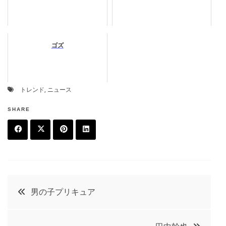
ゴズ
トレンド
,
ニュース
SHARE
F
T
P
L
a
w
in
in
c
it
t
k
投
男の子プリキュア
e
t
e
e
稿
b
e
r
d