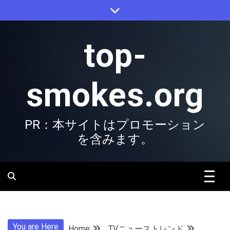
Skip
to
content
top-
smokes.org
PR：本サイトはプロモーション
を含みます。
You are Here
Home
TVニューストレンド