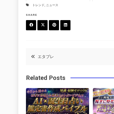
トレンド
,
ニュース
SHARE
F
T
P
L
a
w
in
in
c
it
t
k
投
エタブレ
e
t
e
e
稿
b
e
r
d
Related Posts
o
r
e
in
ナ
o
s
ビ
k
t
ゲ