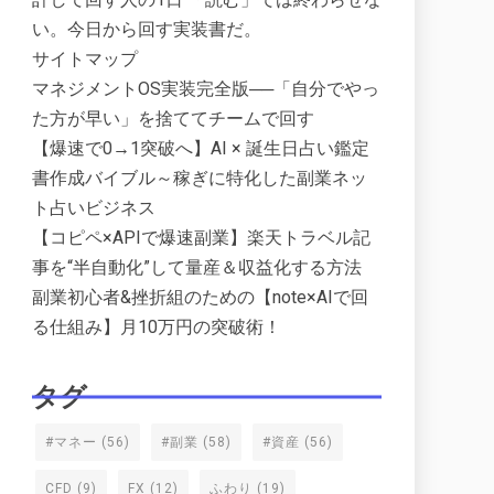
い。今日から回す実装書だ。
サイトマップ
マネジメントOS実装完全版──「自分でやっ
た方が早い」を捨ててチームで回す
【爆速で0→1突破へ】AI × 誕生日占い鑑定
書作成バイブル～稼ぎに特化した副業ネッ
ト占いビジネス
【コピペ×APIで爆速副業】楽天トラベル記
事を“半自動化”して量産＆収益化する方法
副業初心者&挫折組のための【note×AIで回
る仕組み】月10万円の突破術！
タグ
#マネー
(56)
#副業
(58)
#資産
(56)
CFD
(9)
FX
(12)
ふわり
(19)