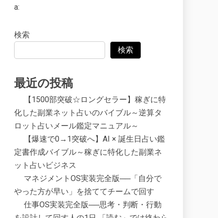
a:
検索
検索
最近の投稿
【1500部突破☆ロングセラー】稼ぎに特
化した副業ネット占いのバイブル～逆算タ
ロット占いメール鑑定マニュアル～
【爆速で0→1突破へ】AI × 誕生日占い鑑
定書作成バイブル～稼ぎに特化した副業ネ
ット占いビジネス
マネジメントOS実装完全版──「自分で
やった方が早い」を捨ててチームで回す
仕事OS実装完全版──思考・判断・行動
を設計して回す人の1日 「読む」では終わら