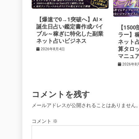
ー
【爆速で0→1突破へ】AI ×
シ
誕生日占い鑑定書作成バイ
【150
ブル～稼ぎに特化した副業
ラー】
ネット占いビジネス
ネット
ョ
算タロ
2026年8月4日
マニュ
ン
2026年8
コメントを残す
メールアドレスが公開されることはありません
コメント
※