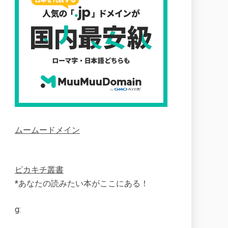
ムームードメイン
ピカキチ叢書
*あなたの読みたい本がここにある！
g: