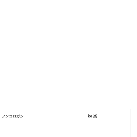
フンコロガシ
kei楽