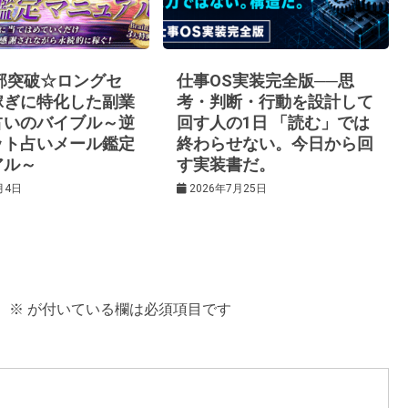
0部突破☆ロングセ
仕事OS実装完全版──思
稼ぎに特化した副業
考・判断・行動を設計して
占いのバイブル～逆
回す人の1日 「読む」では
ット占いメール鑑定
終わらせない。今日から回
アル～
す実装書だ。
月4日
2026年7月25日
。
※
が付いている欄は必須項目です