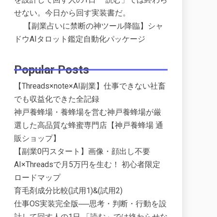
せない。今日から回す実装書だ。
【副業占いに禁断の神ツール降臨】シャ
ドウAIタロット鑑定自動化パッケージ
Popular Posts
【Threads×note×AI副業】仕事できない社畜
でも収益化できた全記録
神戸養蜂場・養蜂場を営む神戸養蜂場が厳
選した高品質な蜂蜜専門店【神戸養蜂場 通
販ショップ】
【副業0円スタート】画像・顔出し不要
AI×Threadsで月5万円を生む！ 初心者限定
ロードマップ
育毛剤成分比較(試用1)&(試用2)
仕事OS実装完全版──思考・判断・行動を設
計して回す人の1日 「読む」では終わらせな