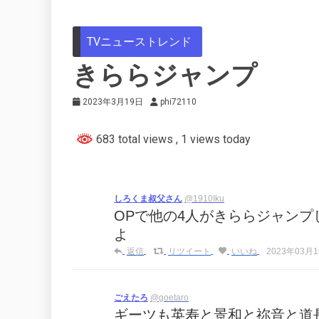
TVニューストレンド
きららジャンプ
2023年3月19日
phi72110
683 total views
, 1 views today
しろくま叔父さん
@1910Iku
OPで他の4人がきららジャン
よ
返信
リツイート
いいね
2023年03月19
ごえたろ
@goetaro
ギーツも英寿と景和と祢音と道