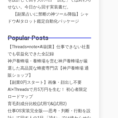
せない。今日から回す実装書だ。
【副業占いに禁断の神ツール降臨】シャ
ドウAIタロット鑑定自動化パッケージ
Popular Posts
【Threads×note×AI副業】仕事できない社畜
でも収益化できた全記録
神戸養蜂場・養蜂場を営む神戸養蜂場が厳
選した高品質な蜂蜜専門店【神戸養蜂場 通
販ショップ】
【副業0円スタート】画像・顔出し不要
AI×Threadsで月5万円を生む！ 初心者限定
ロードマップ
育毛剤成分比較(試用1)&(試用2)
仕事OS実装完全版──思考・判断・行動を設
計して回す人の1日 「読む」では終わらせな