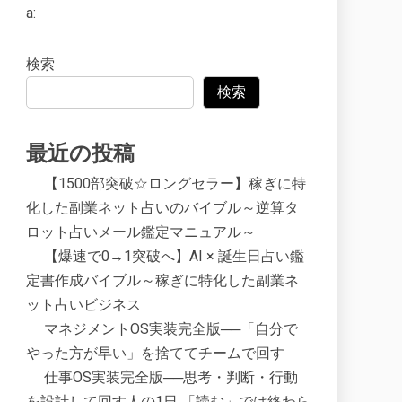
a:
検索
検索
最近の投稿
【1500部突破☆ロングセラー】稼ぎに特
化した副業ネット占いのバイブル～逆算タ
ロット占いメール鑑定マニュアル～
【爆速で0→1突破へ】AI × 誕生日占い鑑
定書作成バイブル～稼ぎに特化した副業ネ
ット占いビジネス
マネジメントOS実装完全版──「自分で
やった方が早い」を捨ててチームで回す
仕事OS実装完全版──思考・判断・行動
を設計して回す人の1日 「読む」では終わら