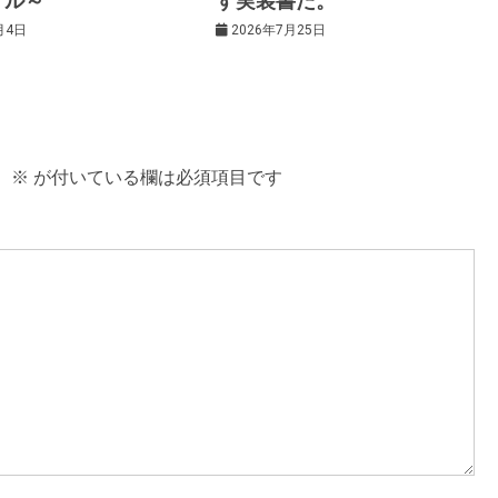
アル～
す実装書だ。
月4日
2026年7月25日
。
※
が付いている欄は必須項目です