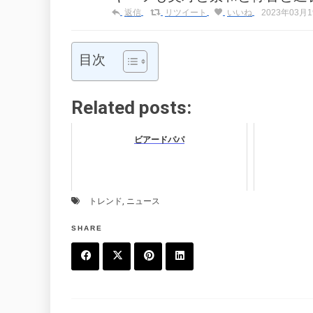
返信
リツイート
いいね
2023年03月19
目次
Related posts:
ビアードパパ
トレンド
,
ニュース
SHARE
F
T
P
L
a
w
in
in