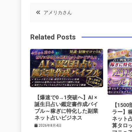
c
it
t
k
投
アメリカさん
e
t
e
e
稿
b
e
r
d
Related Posts
o
r
e
in
ナ
o
s
ビ
k
t
ゲ
ー
【爆速で0→1突破へ】AI ×
シ
誕生日占い鑑定書作成バイ
【150
ブル～稼ぎに特化した副業
ラー】
ネット占いビジネス
ネット
ョ
算タロ
2026年8月4日