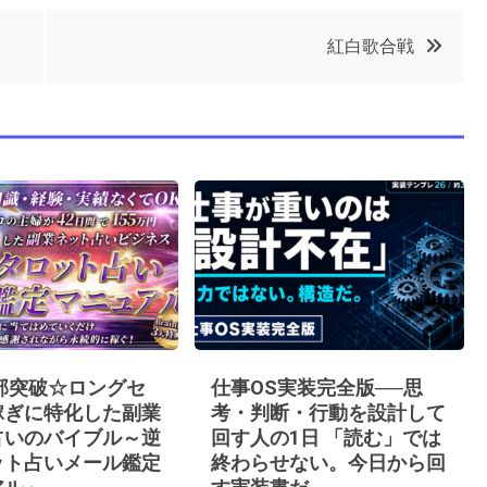
紅白歌合戦
0部突破☆ロングセ
仕事OS実装完全版──思
稼ぎに特化した副業
考・判断・行動を設計して
占いのバイブル～逆
回す人の1日 「読む」では
ット占いメール鑑定
終わらせない。今日から回