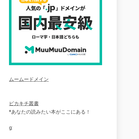
ムームードメイン
ピカキチ叢書
*あなたの読みたい本がここにある！
g: