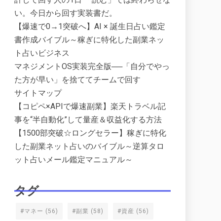
い。今日から回す実装書だ。
【爆速で0→1突破へ】AI × 誕生日占い鑑定
書作成バイブル～稼ぎに特化した副業ネッ
ト占いビジネス
マネジメントOS実装完全版──「自分でやっ
た方が早い」を捨ててチームで回す
サイトマップ
【コピペ×APIで爆速副業】楽天トラベル記
事を“半自動化”して量産＆収益化する方法
【1500部突破☆ロングセラー】稼ぎに特化
した副業ネット占いのバイブル～逆算タロ
ット占いメール鑑定マニュアル～
タグ
#マネー
(56)
#副業
(58)
#資産
(56)