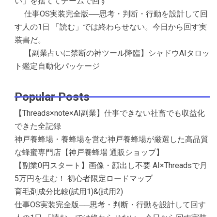
い」を捨ててチームで回す
仕事OS実装完全版──思考・判断・行動を設計して回
す人の1日 「読む」では終わらせない。今日から回す実
装書だ。
【副業占いに禁断の神ツール降臨】シャドウAIタロッ
ト鑑定自動化パッケージ
Popular Posts
【Threads×note×AI副業】仕事できない社畜でも収益化
できた全記録
神戸養蜂場・養蜂場を営む神戸養蜂場が厳選した高品質
な蜂蜜専門店【神戸養蜂場 通販ショップ】
【副業0円スタート】画像・顔出し不要 AI×Threadsで月
5万円を生む！ 初心者限定ロードマップ
育毛剤成分比較(試用1)&(試用2)
仕事OS実装完全版──思考・判断・行動を設計して回す