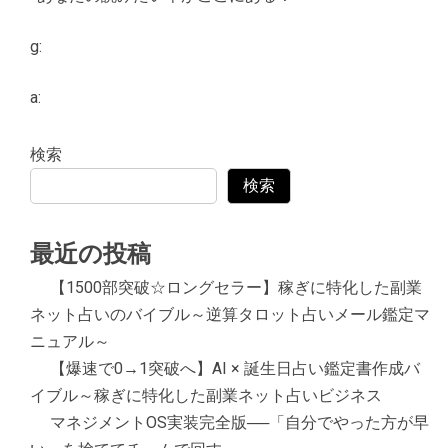
g:
a:
検索
検索
最近の投稿
【1500部突破☆ロングセラー】稼ぎに特化した副業
ネット占いのバイブル～逆算タロット占いメール鑑定マ
ニュアル～
【爆速で0→1突破へ】AI × 誕生日占い鑑定書作成バ
イブル～稼ぎに特化した副業ネット占いビジネス
マネジメントOS実装完全版──「自分でやった方が早