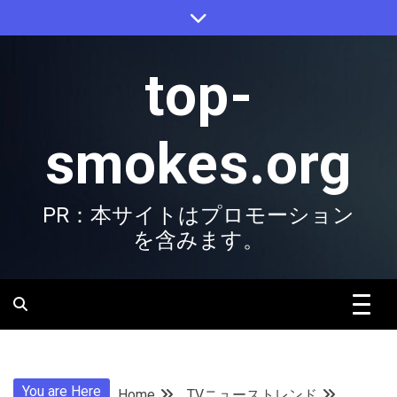
Skip
to
content
top-
smokes.org
PR：本サイトはプロモーション
を含みます。
You are Here
Home
TVニューストレンド