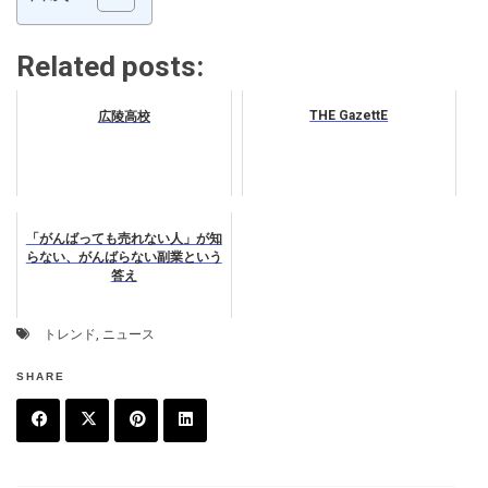
Related posts:
THE GazettE
広陵高校
「がんばっても売れない人」が知
らない、がんばらない副業という
答え
トレンド
,
ニュース
SHARE
F
T
P
L