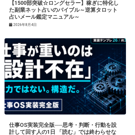
【1500部突破☆ロングセラー】稼ぎに特化し
た副業ネット占いのバイブル～逆算タロット
占いメール鑑定マニュアル～
2026年8月4日
仕事OS実装完全版──思考・判断・行動を設
計して回す人の1日 「読む」では終わらせな