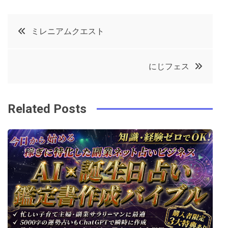
a
w
in
in
c
it
t
k
投
ミレニアムクエスト
e
t
e
e
稿
b
e
r
d
にじフェス
o
r
e
in
ナ
o
s
ビ
k
t
Related Posts
ゲ
ー
シ
ョ