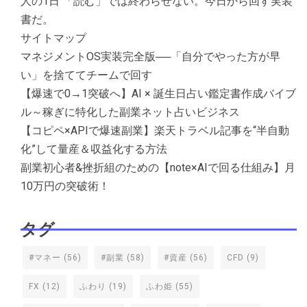
人の1日 「読む」では終わらせない。今日から回す実装
書だ。
サイトマップ
マネジメントOS実装完全版──「自分でやった方が早
い」を捨ててチームで回す
【爆速で0→1突破へ】AI × 誕生日占い鑑定書作成バイブ
ル～稼ぎに特化した副業ネット占いビジネス
【コピペ×APIで爆速副業】楽天トラベル記事を“半自動
化”して量産＆収益化する方法
副業初心者&挫折組のための【note×AIで回る仕組み】月
10万円の突破術！
タグ
#マネー
(56)
#副業
(58)
#資産
(56)
CFD
(9)
FX
(12)
ふわり
(19)
ふわ姫
(55)