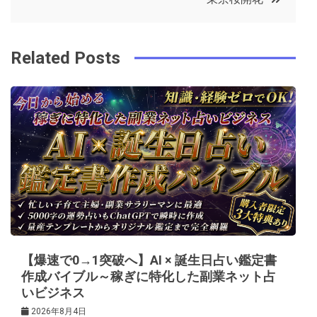
o
r
e
in
ナ
o
s
ビ
k
t
Related Posts
ゲ
ー
シ
ョ
ン
【爆速で0→1突破へ】AI × 誕生日占い鑑定書
作成バイブル～稼ぎに特化した副業ネット占
いビジネス
2026年8月4日