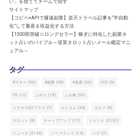
い」を捨ててチームで回す
サイトマップ
【コピペ×APIで爆速副業】楽天トラベル記事を“半自動
化”して量産＆収益化する方法
【1500部突破☆ロングセラー】稼ぎに特化した副業ネ
ット占いのバイブル～逆算タロット占いメール鑑定マニ
ュアル～
タグ
#マネー
(56)
#副業
(58)
#資産
(56)
CFD
(9)
FX
(12)
ふわり
(19)
ふわ姫
(55)
イクオスEXプラス
(7)
エレコム
(34)
ゴルフ
(8)
スロット
(8)
チャップアップ
(17)
トレンド
(2131)
ニュース
(2130)
ノーブランド
(13)
ハゲ
(7)