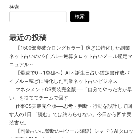
検索
検索
最近の投稿
【1500部突破☆ロングセラー】稼ぎに特化した副業
ネット占いのバイブル～逆算タロット占いメール鑑定マ
ニュアル～
【爆速で0→1突破へ】AI × 誕生日占い鑑定書作成バ
イブル～稼ぎに特化した副業ネット占いビジネス
マネジメントOS実装完全版──「自分でやった方が早
い」を捨ててチームで回す
仕事OS実装完全版──思考・判断・行動を設計して回
す人の1日 「読む」では終わらせない。今日から回す実
装書だ。
【副業占いに禁断の神ツール降臨】シャドウAIタロッ