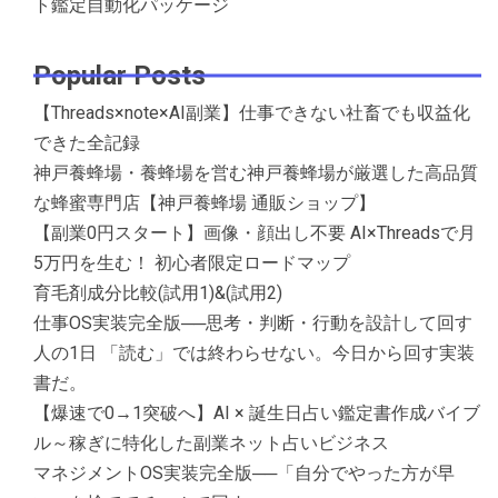
ト鑑定自動化パッケージ
Popular Posts
【Threads×note×AI副業】仕事できない社畜でも収益化
できた全記録
神戸養蜂場・養蜂場を営む神戸養蜂場が厳選した高品質
な蜂蜜専門店【神戸養蜂場 通販ショップ】
【副業0円スタート】画像・顔出し不要 AI×Threadsで月
5万円を生む！ 初心者限定ロードマップ
育毛剤成分比較(試用1)&(試用2)
仕事OS実装完全版──思考・判断・行動を設計して回す
人の1日 「読む」では終わらせない。今日から回す実装
書だ。
【爆速で0→1突破へ】AI × 誕生日占い鑑定書作成バイブ
ル～稼ぎに特化した副業ネット占いビジネス
マネジメントOS実装完全版──「自分でやった方が早