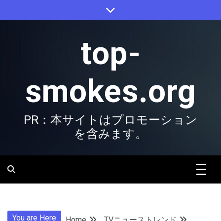
Skip
to
content
top-
smokes.org
PR：本サイトはプロモーション
を含みます。
You are Here
Home
TVニューストレンド