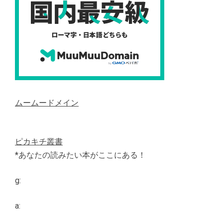
ムームードメイン
ピカキチ叢書
*あなたの読みたい本がここにある！
g:
a: