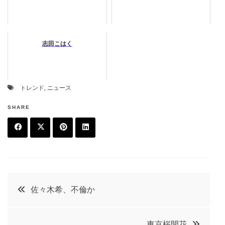
志田こはく
トレンド
,
ニュース
SHARE
F
T
P
L
a
w
in
in
c
it
t
k
投
佐々木希、不倫か
e
t
e
e
稿
b
e
r
d
東京桜開花