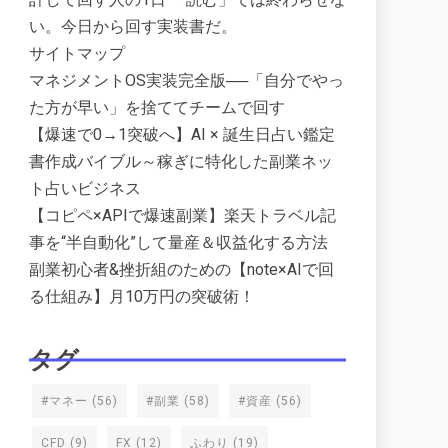
い。今日から回す実装書だ。
サイトマップ
マネジメントOS実装完全版──「自分でやっ
た方が早い」を捨ててチームで回す
【爆速で0→1突破へ】AI × 誕生日占い鑑定
書作成バイブル～稼ぎに特化した副業ネッ
ト占いビジネス
【コピペ×APIで爆速副業】楽天トラベル記
事を“半自動化”して量産＆収益化する方法
副業初心者&挫折組のための【note×AIで回
る仕組み】月10万円の突破術！
タグ
#マネー
(56)
#副業
(58)
#資産
(56)
CFD
(9)
FX
(12)
ふわり
(19)