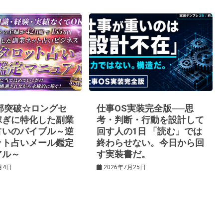
0部突破☆ロングセ
仕事OS実装完全版──思
稼ぎに特化した副業
考・判断・行動を設計して
占いのバイブル～逆
回す人の1日 「読む」では
ット占いメール鑑定
終わらせない。今日から回
アル～
す実装書だ。
月4日
2026年7月25日