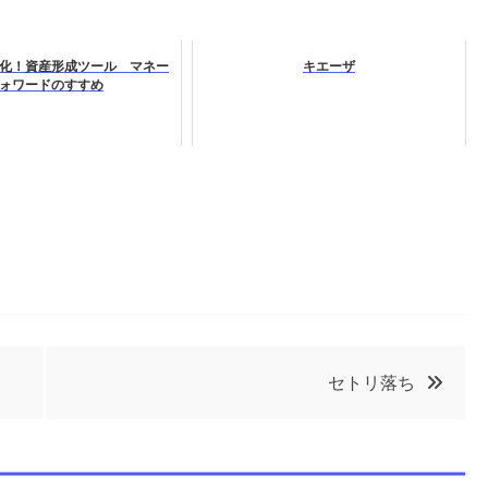
化！資産形成ツール マネー
キエーザ
ォワードのすすめ
セトリ落ち