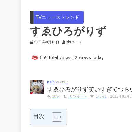
TVニューストレンド
すゑひろがりず
2023年3月18日
phi72110
659 total views
, 2 views today
KITS
@kits_t
すゑひろがりず笑いすぎてつら
返信
リツイート
いいね
2023年03月18
目次