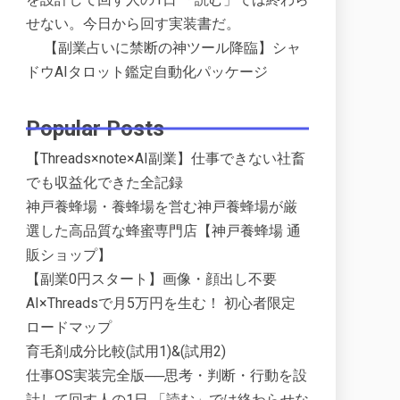
せない。今日から回す実装書だ。
【副業占いに禁断の神ツール降臨】シャ
ドウAIタロット鑑定自動化パッケージ
Popular Posts
【Threads×note×AI副業】仕事できない社畜
でも収益化できた全記録
神戸養蜂場・養蜂場を営む神戸養蜂場が厳
選した高品質な蜂蜜専門店【神戸養蜂場 通
販ショップ】
【副業0円スタート】画像・顔出し不要
AI×Threadsで月5万円を生む！ 初心者限定
ロードマップ
育毛剤成分比較(試用1)&(試用2)
仕事OS実装完全版──思考・判断・行動を設
計して回す人の1日 「読む」では終わらせな