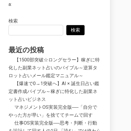
a:
検索
検索
最近の投稿
【1500部突破☆ロングセラー】稼ぎに特
化した副業ネット占いのバイブル～逆算タ
ロット占いメール鑑定マニュアル～
【爆速で0→1突破へ】AI × 誕生日占い鑑
定書作成バイブル～稼ぎに特化した副業ネ
ット占いビジネス
マネジメントOS実装完全版──「自分で
やった方が早い」を捨ててチームで回す
仕事OS実装完全版──思考・判断・行動
を設計して回す人の1日 「読む」では終わら