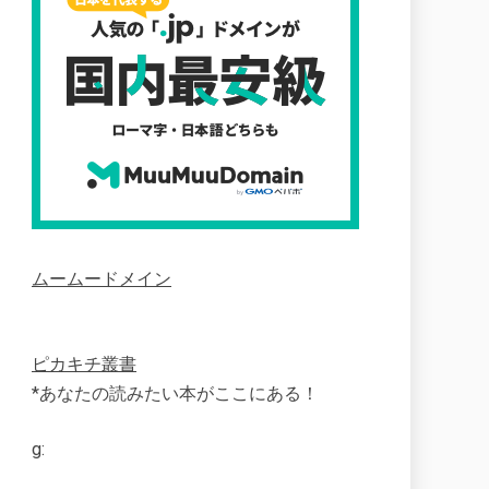
ムームードメイン
ピカキチ叢書
*あなたの読みたい本がここにある！
g: