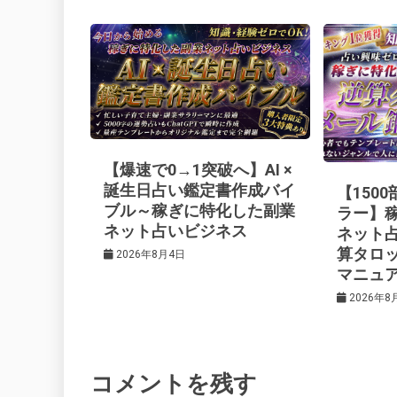
ナ
o
s
ビ
k
t
ゲ
ー
【爆速で0→1突破へ】AI ×
シ
誕生日占い鑑定書作成バイ
【150
ブル～稼ぎに特化した副業
ラー】
ネット占いビジネス
ネット
ョ
算タロ
2026年8月4日
マニュ
ン
2026年8
コメントを残す