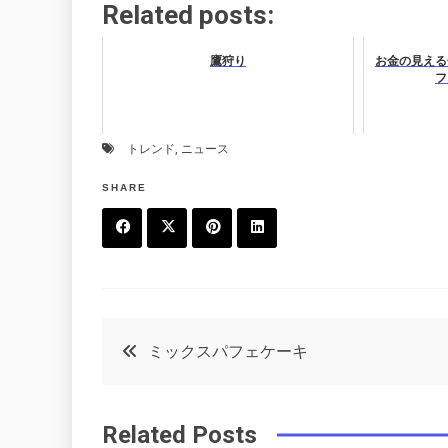
Related posts:
鷹狩り
お金の見える
フ
トレンド
,
ニュース
SHARE
F
T
P
L
a
w
in
in
c
it
t
k
投
ミックスパフェケーキ
e
t
e
e
稿
b
e
r
d
Related Posts
o
r
e
in