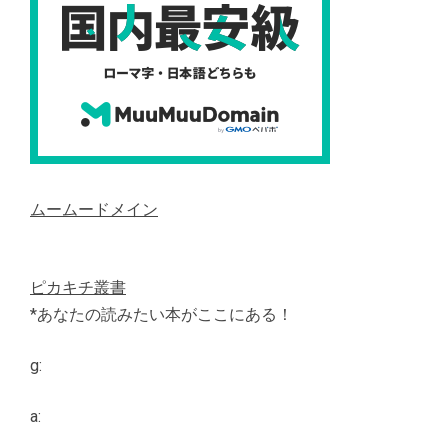
ムームードメイン
ピカキチ叢書
*あなたの読みたい本がここにある！
g:
a: