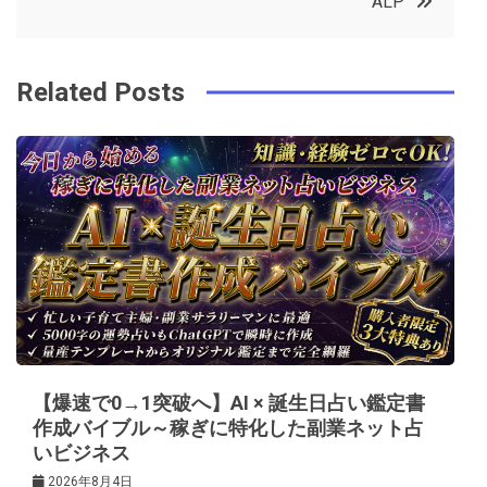
ALP
o
r
e
in
ナ
o
s
ビ
k
t
Related Posts
ゲ
ー
シ
ョ
ン
【爆速で0→1突破へ】AI × 誕生日占い鑑定書
作成バイブル～稼ぎに特化した副業ネット占
いビジネス
2026年8月4日