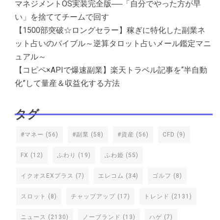
マネジメントOS実装完全版──「自分でやった方が早
い」を捨ててチームで回す
【1500部突破☆ロングセラー】稼ぎに特化した副業ネ
ット占いのバイブル～逆算タロット占いメール鑑定マニ
ュアル～
【コピペ×APIで爆速副業】楽天トラベル記事を“半自動
化”して量産＆収益化する方法
タグ
#マネー
(56)
#副業
(58)
#資産
(56)
CFD
(9)
FX
(12)
ふわり
(19)
ふわ姫
(55)
イクオスEXプラス
(7)
エレコム
(34)
ゴルフ
(8)
スロット
(8)
チャップアップ
(17)
トレンド
(2131)
ニュース
(2130)
ノーブランド
(13)
ハゲ
(7)