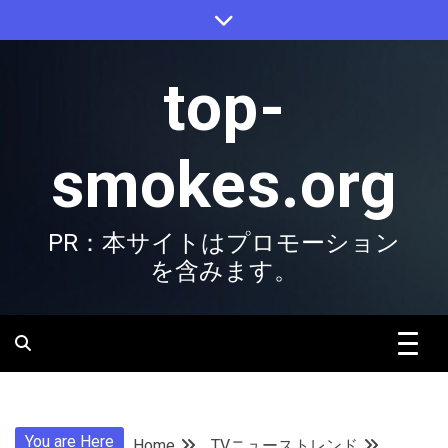
Skip
to
content
top-
smokes.org
PR：本サイトはプロモーション
を含みます。
You are Here
Home
TVニューストレンド