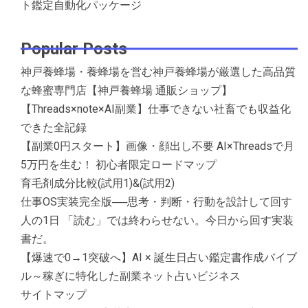
ト鑑定自動化パッケージ
Popular Posts
神戸養蜂場・養蜂場を営む神戸養蜂場が厳選した高品質
な蜂蜜専門店【神戸養蜂場 通販ショップ】
【Threads×note×AI副業】仕事できない社畜でも収益化
できた全記録
【副業0円スタート】画像・顔出し不要 AI×Threadsで月
5万円を生む！ 初心者限定ロードマップ
育毛剤成分比較(試用1)&(試用2)
仕事OS実装完全版──思考・判断・行動を設計して回す
人の1日 「読む」では終わらせない。今日から回す実装
書だ。
【爆速で0→1突破へ】AI × 誕生日占い鑑定書作成バイブ
ル～稼ぎに特化した副業ネット占いビジネス
サイトマップ