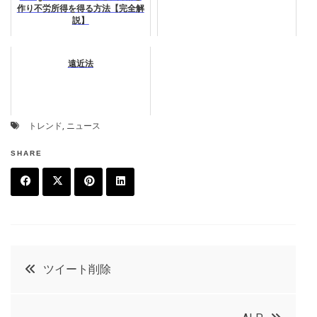
作り不労所得を得る方法【完全解
説】
遠近法
トレンド
,
ニュース
SHARE
F
T
P
L
a
w
in
in
c
it
t
k
投
ツイート削除
e
t
e
e
稿
b
e
r
d