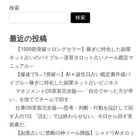
検索
検索
最近の投稿
【1500部突破☆ロングセラー】稼ぎに特化した副業
ネット占いのバイブル～逆算タロット占いメール鑑定マ
ニュアル～
【爆速で0→1突破へ】AI × 誕生日占い鑑定書作成バ
イブル～稼ぎに特化した副業ネット占いビジネス
マネジメントOS実装完全版──「自分でやった方が早
い」を捨ててチームで回す
仕事OS実装完全版──思考・判断・行動を設計して回
す人の1日 「読む」では終わらせない。今日から回す実
装書だ。
【副業占いに禁断の神ツール降臨】シャドウAIタロッ