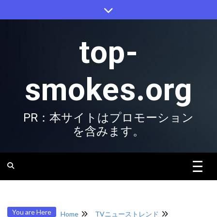
Skip
to
content
top-
smokes.org
PR：本サイトはプロモーション
を含みます。
You are Here
Home
TVニューストレンド