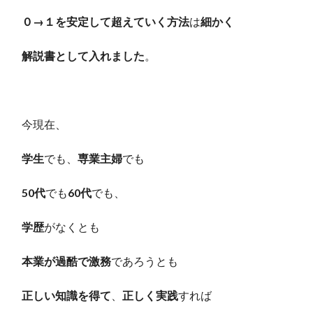
０→１を安定して超えていく方法
は
細かく
解説書として入れました
。
今現在、
学生
でも、
専業主婦
でも
50代
でも
60代
でも、
学歴
がなくとも
本業が過酷で激務
であろうとも
正しい知識を得て
、
正しく実践
すれば