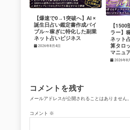
ー
【爆速で0→1突破へ】AI ×
シ
誕生日占い鑑定書作成バイ
【150
ブル～稼ぎに特化した副業
ラー】
ネット占いビジネス
ネット
ョ
算タロ
2026年8月4日
マニュ
ン
2026年8
コメントを残す
メールアドレスが公開されることはありません
コメント
※