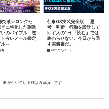
0部突破☆ロングセ
仕事OS実装完全版──思
稼ぎに特化した副業
考・判断・行動を設計して
占いのバイブル～逆
回す人の1日 「読む」では
ット占いメール鑑定
終わらせない。今日から回
アル～
す実装書だ。
月4日
2026年7月25日
。
※
が付いている欄は必須項目です