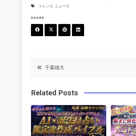
トレンド
,
ニュース
SHARE
F
T
P
L
a
w
in
in
c
it
t
k
投
千葉雄大
e
t
e
e
稿
b
e
r
d
Related Posts
o
r
e
in
ナ
o
s
ビ
k
t
ゲ