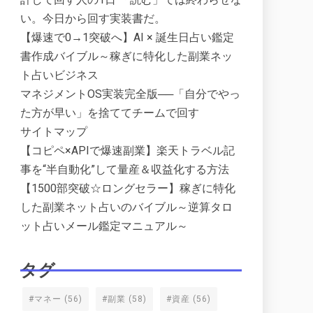
い。今日から回す実装書だ。
【爆速で0→1突破へ】AI × 誕生日占い鑑定
書作成バイブル～稼ぎに特化した副業ネッ
ト占いビジネス
マネジメントOS実装完全版──「自分でやっ
た方が早い」を捨ててチームで回す
サイトマップ
【コピペ×APIで爆速副業】楽天トラベル記
事を“半自動化”して量産＆収益化する方法
【1500部突破☆ロングセラー】稼ぎに特化
した副業ネット占いのバイブル～逆算タロ
ット占いメール鑑定マニュアル～
タグ
#マネー
(56)
#副業
(58)
#資産
(56)