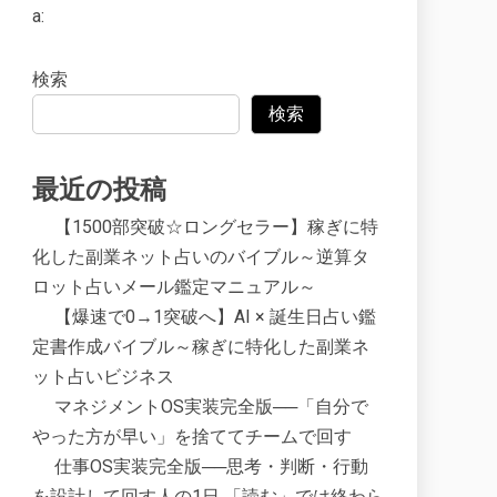
a:
検索
検索
最近の投稿
【1500部突破☆ロングセラー】稼ぎに特
化した副業ネット占いのバイブル～逆算タ
ロット占いメール鑑定マニュアル～
【爆速で0→1突破へ】AI × 誕生日占い鑑
定書作成バイブル～稼ぎに特化した副業ネ
ット占いビジネス
マネジメントOS実装完全版──「自分で
やった方が早い」を捨ててチームで回す
仕事OS実装完全版──思考・判断・行動
を設計して回す人の1日 「読む」では終わら