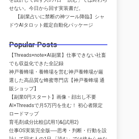
せない。今日から回す実装書だ。
【副業占いに禁断の神ツール降臨】シャ
ドウAIタロット鑑定自動化パッケージ
Popular Posts
【Threads×note×AI副業】仕事できない社畜
でも収益化できた全記録
神戸養蜂場・養蜂場を営む神戸養蜂場が厳
選した高品質な蜂蜜専門店【神戸養蜂場 通
販ショップ】
【副業0円スタート】画像・顔出し不要
AI×Threadsで月5万円を生む！ 初心者限定
ロードマップ
育毛剤成分比較(試用1)&(試用2)
仕事OS実装完全版──思考・判断・行動を設
計して回す人の1日 「読む」では終わらせな