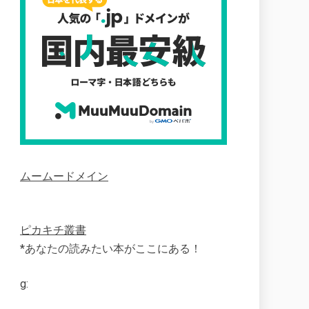
ムームードメイン
ピカキチ叢書
*あなたの読みたい本がここにある！
g: