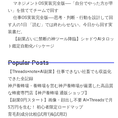
マネジメントOS実装完全版──「自分でやった方が早
い」を捨ててチームで回す
仕事OS実装完全版──思考・判断・行動を設計して回
す人の1日 「読む」では終わらせない。今日から回す実
装書だ。
【副業占いに禁断の神ツール降臨】シャドウAIタロッ
ト鑑定自動化パッケージ
Popular Posts
【Threads×note×AI副業】仕事できない社畜でも収益化
できた全記録
神戸養蜂場・養蜂場を営む神戸養蜂場が厳選した高品質
な蜂蜜専門店【神戸養蜂場 通販ショップ】
【副業0円スタート】画像・顔出し不要 AI×Threadsで月
5万円を生む！ 初心者限定ロードマップ
育毛剤成分比較(試用1)&(試用2)