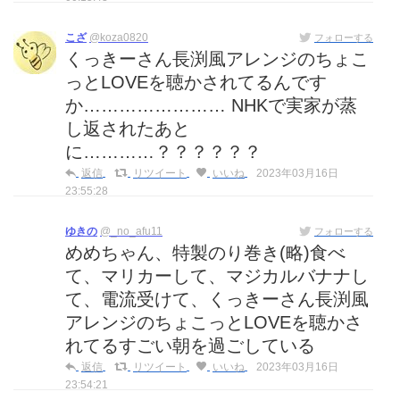
こざ
@koza0820
フォローする
くっきーさん長渕風アレンジのちょこ
っとLOVEを聴かされてるんです
か…………………… NHKで実家が蒸
し返されたあと
に…………？？？？？？
返信
リツイート
いいね
2023年03月16日
23:55:28
ゆきの
@_no_afu11
フォローする
めめちゃん、特製のり巻き(略)食べ
て、マリカーして、マジカルバナナし
て、電流受けて、くっきーさん長渕風
アレンジのちょこっとLOVEを聴かさ
れてるすごい朝を過ごしている
返信
リツイート
いいね
2023年03月16日
23:54:21