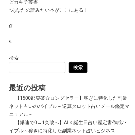
ピカキチ叢書
*あなたの読みたい本がここにある！
g:
a:
検索
検索
最近の投稿
【1500部突破☆ロングセラー】稼ぎに特化した副業
ネット占いのバイブル～逆算タロット占いメール鑑定マ
ニュアル～
【爆速で0→1突破へ】AI × 誕生日占い鑑定書作成バ
イブル～稼ぎに特化した副業ネット占いビジネス