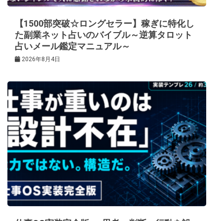
【1500部突破☆ロングセラー】稼ぎに特化し
た副業ネット占いのバイブル～逆算タロット
占いメール鑑定マニュアル～
2026年8月4日