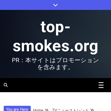
Skip
to
content
top-
smokes.org
PR：本サイトはプロモーション
を含みます。
You are Here
Home
TVニューストレンド