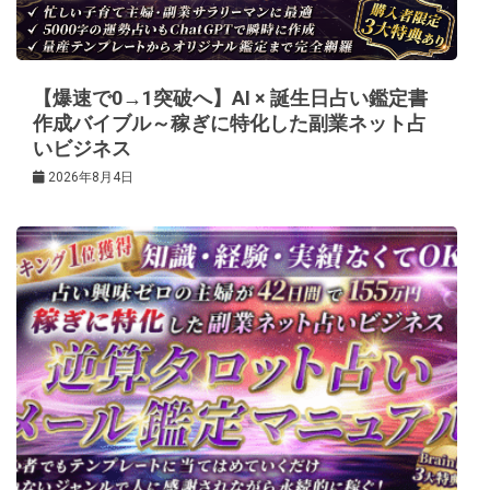
ョ
ン
【爆速で0→1突破へ】AI × 誕生日占い鑑定書
作成バイブル～稼ぎに特化した副業ネット占
いビジネス
2026年8月4日