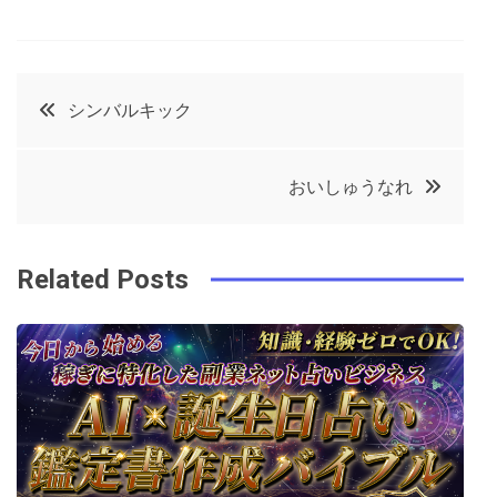
F
T
P
L
a
w
in
in
c
it
t
k
投
シンバルキック
e
t
e
e
稿
b
e
r
d
おいしゅうなれ
o
r
e
in
ナ
o
s
ビ
k
t
Related Posts
ゲ
ー
シ