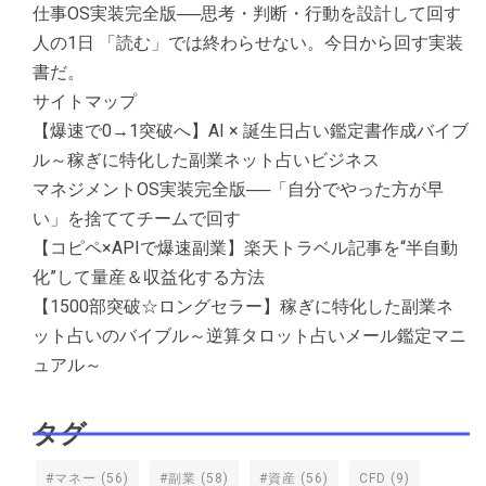
仕事OS実装完全版──思考・判断・行動を設計して回す
人の1日 「読む」では終わらせない。今日から回す実装
書だ。
サイトマップ
【爆速で0→1突破へ】AI × 誕生日占い鑑定書作成バイブ
ル～稼ぎに特化した副業ネット占いビジネス
マネジメントOS実装完全版──「自分でやった方が早
い」を捨ててチームで回す
【コピペ×APIで爆速副業】楽天トラベル記事を“半自動
化”して量産＆収益化する方法
【1500部突破☆ロングセラー】稼ぎに特化した副業ネ
ット占いのバイブル～逆算タロット占いメール鑑定マニ
ュアル～
タグ
#マネー
(56)
#副業
(58)
#資産
(56)
CFD
(9)