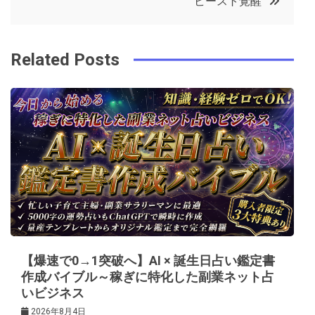
ビースト覚醒
o
r
e
in
ナ
o
s
ビ
k
t
Related Posts
ゲ
ー
シ
ョ
ン
【爆速で0→1突破へ】AI × 誕生日占い鑑定書
作成バイブル～稼ぎに特化した副業ネット占
いビジネス
2026年8月4日