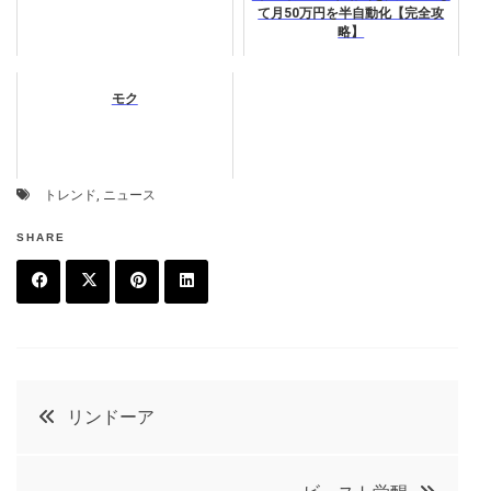
て月50万円を半自動化【完全攻
略】
モク
トレンド
,
ニュース
SHARE
F
T
P
L
a
w
in
in
c
it
t
k
投
リンドーア
e
t
e
e
稿
b
e
r
d