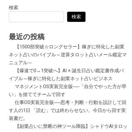
検索
検索
最近の投稿
【1500部突破☆ロングセラー】稼ぎに特化した副業
ネット占いのバイブル～逆算タロット占いメール鑑定マ
ニュアル～
【爆速で0→1突破へ】AI × 誕生日占い鑑定書作成バ
イブル～稼ぎに特化した副業ネット占いビジネス
マネジメントOS実装完全版──「自分でやった方が早
い」を捨ててチームで回す
仕事OS実装完全版──思考・判断・行動を設計して回
す人の1日 「読む」では終わらせない。今日から回す実
装書だ。
【副業占いに禁断の神ツール降臨】シャドウAIタロッ