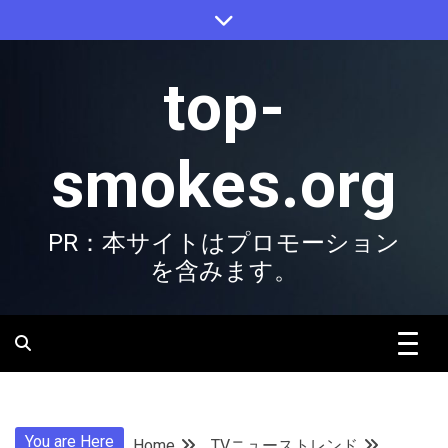
Skip
to
content
top-
smokes.org
PR：本サイトはプロモーション
を含みます。
You are Here
Home
TVニューストレンド