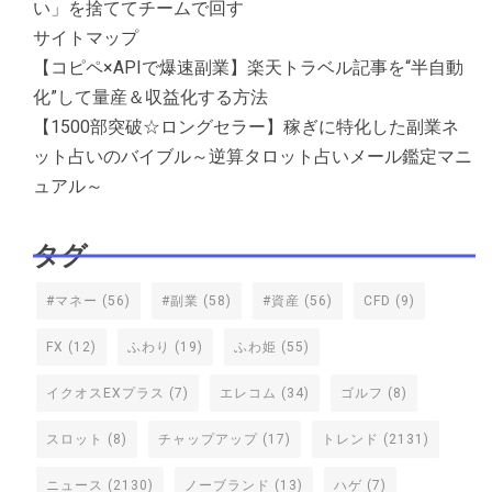
い」を捨ててチームで回す
サイトマップ
【コピペ×APIで爆速副業】楽天トラベル記事を“半自動
化”して量産＆収益化する方法
【1500部突破☆ロングセラー】稼ぎに特化した副業ネ
ット占いのバイブル～逆算タロット占いメール鑑定マニ
ュアル～
タグ
#マネー
(56)
#副業
(58)
#資産
(56)
CFD
(9)
FX
(12)
ふわり
(19)
ふわ姫
(55)
イクオスEXプラス
(7)
エレコム
(34)
ゴルフ
(8)
スロット
(8)
チャップアップ
(17)
トレンド
(2131)
ニュース
(2130)
ノーブランド
(13)
ハゲ
(7)