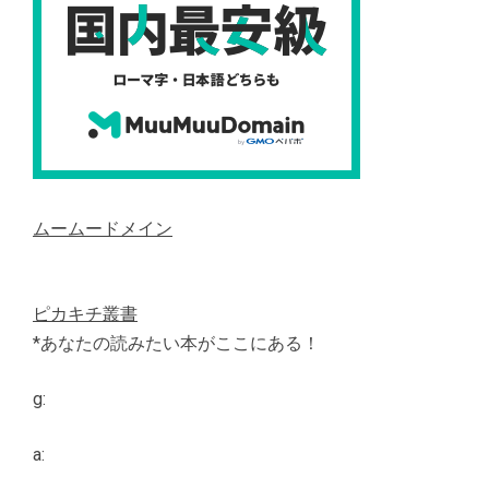
ムームードメイン
ピカキチ叢書
*あなたの読みたい本がここにある！
g:
a: