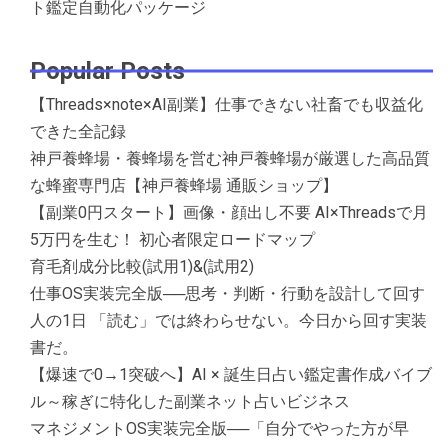
ト鑑定自動化パッケージ
Popular Posts
【Threads×note×AI副業】仕事できない社畜でも収益化
できた全記録
神戸養蜂場・養蜂場を営む神戸養蜂場が厳選した高品質
な蜂蜜専門店【神戸養蜂場 通販ショップ】
【副業0円スタート】画像・顔出し不要 AI×Threadsで月
5万円を生む！ 初心者限定ロードマップ
育毛剤成分比較(試用1)&(試用2)
仕事OS実装完全版──思考・判断・行動を設計して回す
人の1日 「読む」では終わらせない。今日から回す実装
書だ。
【爆速で0→1突破へ】AI × 誕生日占い鑑定書作成バイブ
ル～稼ぎに特化した副業ネット占いビジネス
マネジメントOS実装完全版──「自分でやった方が早