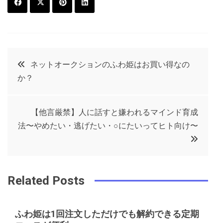
F
T
P
L
a
w
in
in
c
it
t
k
投
ネットオークションのふわ姫はお買い得なの
e
t
e
e
か？
稿
b
e
r
d
o
r
e
in
ナ
【他言厳禁】人に話すと嫌われるマインド育成
o
s
法〜やめたい・逃げたい・○にたいってヒト向け〜
ビ
k
t
ゲ
Related Posts
ー
ふわ姫は1回注文しただけでも解約できる定期
シ