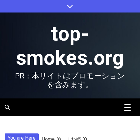
Skip
to
content
top-
smokes.org
PR：本サイトはプロモーション
を含みます。
You are Here
Home
ふわ姫