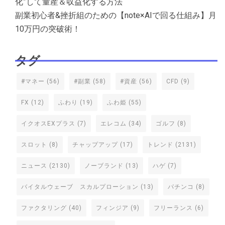
化”して量産＆収益化する方法
副業初心者&挫折組のための【note×AIで回る仕組み】月
10万円の突破術！
タグ
#マネー
(56)
#副業
(58)
#資産
(56)
CFD
(9)
FX
(12)
ふわり
(19)
ふわ姫
(55)
イクオスEXプラス
(7)
エレコム
(34)
ゴルフ
(8)
スロット
(8)
チャップアップ
(17)
トレンド
(2131)
ニュース
(2130)
ノーブランド
(13)
ハゲ
(7)
バイタルウェーブ スカルプローション
(13)
パチンコ
(8)
ファクタリング
(40)
フィンジア
(9)
フリーランス
(6)