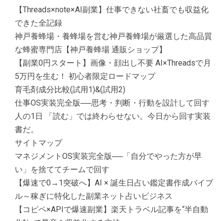
【Threads×note×AI副業】仕事できない社畜でも収益化
できた全記録
神戸養蜂場・養蜂場を営む神戸養蜂場が厳選した高品質
な蜂蜜専門店【神戸養蜂場 通販ショップ】
【副業0円スタート】画像・顔出し不要 AI×Threadsで月
5万円を生む！ 初心者限定ロードマップ
育毛剤成分比較(試用1)&(試用2)
仕事OS実装完全版──思考・判断・行動を設計して回す
人の1日 「読む」では終わらせない。今日から回す実装
書だ。
サイトマップ
マネジメントOS実装完全版──「自分でやった方が早
い」を捨ててチームで回す
【爆速で0→1突破へ】AI × 誕生日占い鑑定書作成バイブ
ル～稼ぎに特化した副業ネット占いビジネス
【コピペ×APIで爆速副業】楽天トラベル記事を“半自動