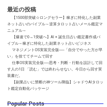
最近の投稿
【1500部突破☆ロングセラー】稼ぎに特化した副業
ネット占いのバイブル～逆算タロット占いメール鑑定マ
ニュアル～
【爆速で0→1突破へ】AI × 誕生日占い鑑定書作成バ
イブル～稼ぎに特化した副業ネット占いビジネス
マネジメントOS実装完全版──「自分でやった方が早
い」を捨ててチームで回す
仕事OS実装完全版──思考・判断・行動を設計して回
す人の1日 「読む」では終わらせない。今日から回す実
装書だ。
【副業占いに禁断の神ツール降臨】シャドウAIタロッ
ト鑑定自動化パッケージ
Popular Posts