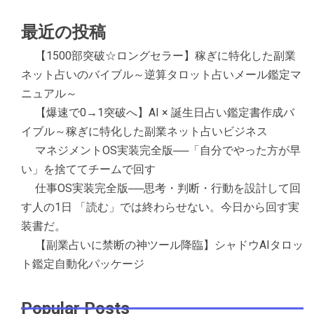
最近の投稿
【1500部突破☆ロングセラー】稼ぎに特化した副業
ネット占いのバイブル～逆算タロット占いメール鑑定マ
ニュアル～
【爆速で0→1突破へ】AI × 誕生日占い鑑定書作成バ
イブル～稼ぎに特化した副業ネット占いビジネス
マネジメントOS実装完全版──「自分でやった方が早
い」を捨ててチームで回す
仕事OS実装完全版──思考・判断・行動を設計して回
す人の1日 「読む」では終わらせない。今日から回す実
装書だ。
【副業占いに禁断の神ツール降臨】シャドウAIタロッ
ト鑑定自動化パッケージ
Popular Posts