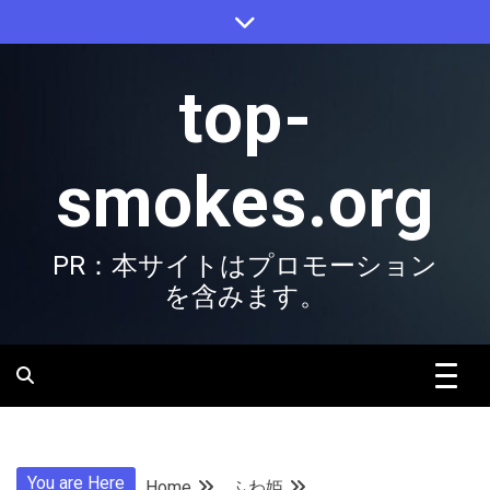
Skip
to
content
top-
smokes.org
PR：本サイトはプロモーション
を含みます。
You are Here
Home
ふわ姫