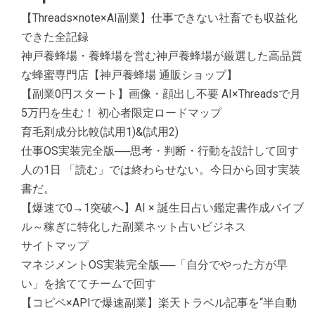
【Threads×note×AI副業】仕事できない社畜でも収益化
できた全記録
神戸養蜂場・養蜂場を営む神戸養蜂場が厳選した高品質
な蜂蜜専門店【神戸養蜂場 通販ショップ】
【副業0円スタート】画像・顔出し不要 AI×Threadsで月
5万円を生む！ 初心者限定ロードマップ
育毛剤成分比較(試用1)&(試用2)
仕事OS実装完全版──思考・判断・行動を設計して回す
人の1日 「読む」では終わらせない。今日から回す実装
書だ。
【爆速で0→1突破へ】AI × 誕生日占い鑑定書作成バイブ
ル～稼ぎに特化した副業ネット占いビジネス
サイトマップ
マネジメントOS実装完全版──「自分でやった方が早
い」を捨ててチームで回す
【コピペ×APIで爆速副業】楽天トラベル記事を“半自動