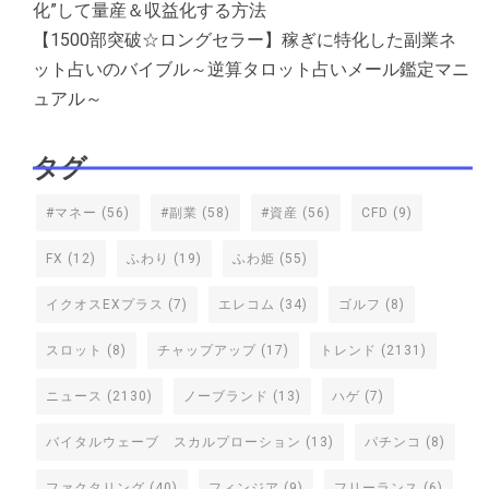
化”して量産＆収益化する方法
【1500部突破☆ロングセラー】稼ぎに特化した副業ネ
ット占いのバイブル～逆算タロット占いメール鑑定マニ
ュアル～
タグ
#マネー
(56)
#副業
(58)
#資産
(56)
CFD
(9)
FX
(12)
ふわり
(19)
ふわ姫
(55)
イクオスEXプラス
(7)
エレコム
(34)
ゴルフ
(8)
スロット
(8)
チャップアップ
(17)
トレンド
(2131)
ニュース
(2130)
ノーブランド
(13)
ハゲ
(7)
バイタルウェーブ スカルプローション
(13)
パチンコ
(8)
ファクタリング
(40)
フィンジア
(9)
フリーランス
(6)