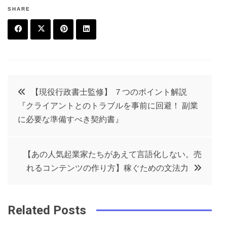
SHARE
F
T
P
L
a
w
in
in
c
it
t
k
投
【現役行政書士監修】 ７つのポイント解説
e
t
e
e
『クライアントとのトラブルを事前に回避！ 副業
稿
b
e
r
d
に必要な準備すべき契約書』
o
r
e
in
ナ
o
s
【あの人気起業家たちがあえて言語化しない。売
ビ
k
t
れるコンテンツの作り方】稼ぐための文法力
ゲ
Related Posts
ー