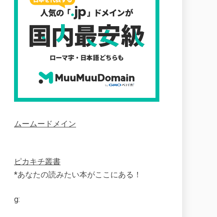
ムームードメイン
ピカキチ叢書
*あなたの読みたい本がここにある！
g: