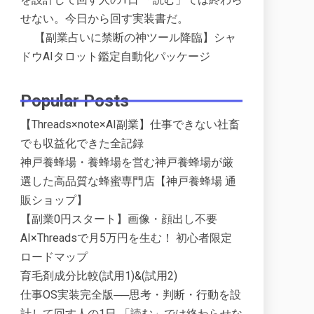
せない。今日から回す実装書だ。
【副業占いに禁断の神ツール降臨】シャ
ドウAIタロット鑑定自動化パッケージ
Popular Posts
【Threads×note×AI副業】仕事できない社畜
でも収益化できた全記録
神戸養蜂場・養蜂場を営む神戸養蜂場が厳
選した高品質な蜂蜜専門店【神戸養蜂場 通
販ショップ】
【副業0円スタート】画像・顔出し不要
AI×Threadsで月5万円を生む！ 初心者限定
ロードマップ
育毛剤成分比較(試用1)&(試用2)
仕事OS実装完全版──思考・判断・行動を設
計して回す人の1日 「読む」では終わらせな