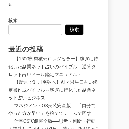
a:
検索
検索
最近の投稿
【1500部突破☆ロングセラー】稼ぎに特
化した副業ネット占いのバイブル～逆算タ
ロット占いメール鑑定マニュアル～
【爆速で0→1突破へ】AI × 誕生日占い鑑
定書作成バイブル～稼ぎに特化した副業ネ
ット占いビジネス
マネジメントOS実装完全版──「自分で
やった方が早い」を捨ててチームで回す
仕事OS実装完全版──思考・判断・行動
を設計して回す人の1日 「読む」では終わら