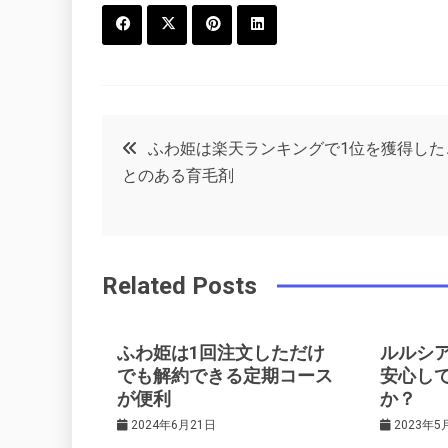
F
T
P
L
a
w
in
in
c
it
t
k
投
ふわ姫は楽天ランキングで1位を獲得した
e
t
e
e
とのある育毛剤
稿
b
e
r
d
o
r
e
in
ナ
o
s
Related Posts
ビ
k
t
ゲ
ふわ姫は1回注文しただけ
ルルシ
でも解約できる定期コース
安心し
が便利
か？
ー
2024年6月21日
2023年5