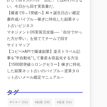
い。今日から回す実装書だ。
【爆速で0→1突破へ】AI × 誕生日占い鑑定
書作成バイブル～稼ぎに特化した副業ネッ
ト占いビジネス
マネジメントOS実装完全版──「自分でやっ
た方が早い」を捨ててチームで回す
サイトマップ
【コピペ×APIで爆速副業】楽天トラベル記
事を“半自動化”して量産＆収益化する方法
【1500部突破☆ロングセラー】稼ぎに特化
した副業ネット占いのバイブル～逆算タロ
ット占いメール鑑定マニュアル～
タグ
#マネー
(56)
#副業
(58)
#資産
(56)