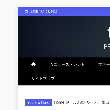
Skip
土曜日, 8月 08, 2026
to
content
P
TVニューストレンド
マネー
サイトマップ
Home
ふわ姫
ふわ姫は
You are Here