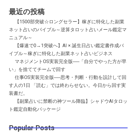
最近の投稿
【1500部突破☆ロングセラー】稼ぎに特化した副業
ネット占いのバイブル～逆算タロット占いメール鑑定マ
ニュアル～
【爆速で0→1突破へ】AI × 誕生日占い鑑定書作成バ
イブル～稼ぎに特化した副業ネット占いビジネス
マネジメントOS実装完全版──「自分でやった方が早
い」を捨ててチームで回す
仕事OS実装完全版──思考・判断・行動を設計して回
す人の1日 「読む」では終わらせない。今日から回す実
装書だ。
【副業占いに禁断の神ツール降臨】シャドウAIタロッ
ト鑑定自動化パッケージ
Popular Posts