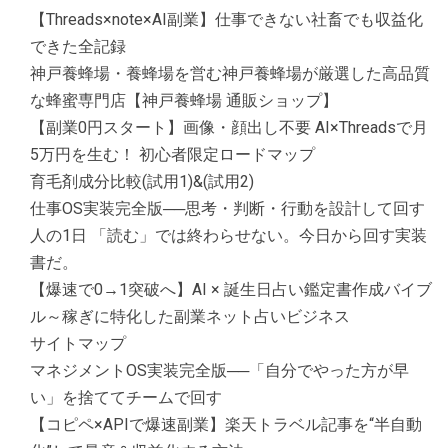
【Threads×note×AI副業】仕事できない社畜でも収益化
できた全記録
神戸養蜂場・養蜂場を営む神戸養蜂場が厳選した高品質
な蜂蜜専門店【神戸養蜂場 通販ショップ】
【副業0円スタート】画像・顔出し不要 AI×Threadsで月
5万円を生む！ 初心者限定ロードマップ
育毛剤成分比較(試用1)&(試用2)
仕事OS実装完全版──思考・判断・行動を設計して回す
人の1日 「読む」では終わらせない。今日から回す実装
書だ。
【爆速で0→1突破へ】AI × 誕生日占い鑑定書作成バイブ
ル～稼ぎに特化した副業ネット占いビジネス
サイトマップ
マネジメントOS実装完全版──「自分でやった方が早
い」を捨ててチームで回す
【コピペ×APIで爆速副業】楽天トラベル記事を“半自動