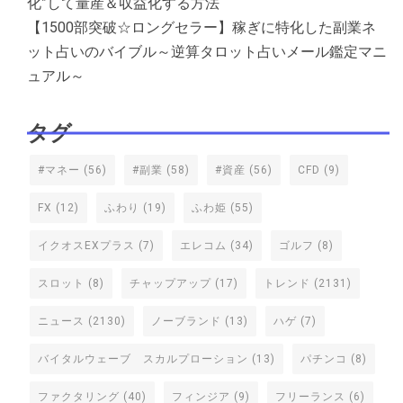
化”して量産＆収益化する方法
【1500部突破☆ロングセラー】稼ぎに特化した副業ネ
ット占いのバイブル～逆算タロット占いメール鑑定マニ
ュアル～
タグ
#マネー
(56)
#副業
(58)
#資産
(56)
CFD
(9)
FX
(12)
ふわり
(19)
ふわ姫
(55)
イクオスEXプラス
(7)
エレコム
(34)
ゴルフ
(8)
スロット
(8)
チャップアップ
(17)
トレンド
(2131)
ニュース
(2130)
ノーブランド
(13)
ハゲ
(7)
バイタルウェーブ スカルプローション
(13)
パチンコ
(8)
ファクタリング
(40)
フィンジア
(9)
フリーランス
(6)