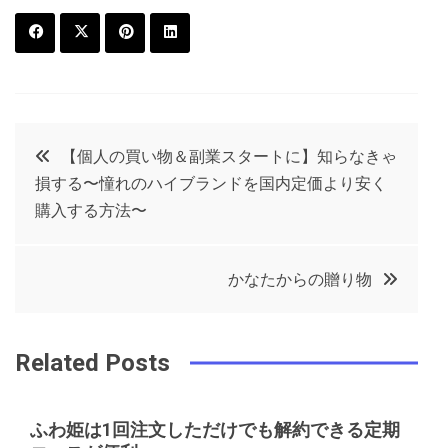
F
T
P
L
a
w
in
in
c
it
t
k
投
【個人の買い物＆副業スタートに】知らなきゃ
e
t
e
e
損する〜憧れのハイブランドを国内定価より安く
稿
b
e
r
d
購入する方法〜
o
r
e
in
ナ
o
s
かなたからの贈り物
ビ
k
t
ゲ
Related Posts
ー
ふわ姫は1回注文しただけでも解約できる定期