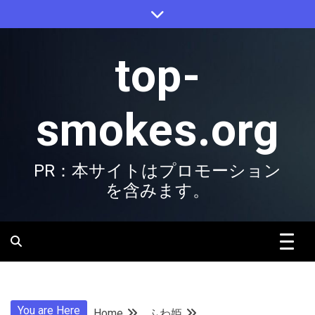
Skip
to
content
top-
smokes.org
PR：本サイトはプロモーション
を含みます。
You are Here
Home
ふわ姫