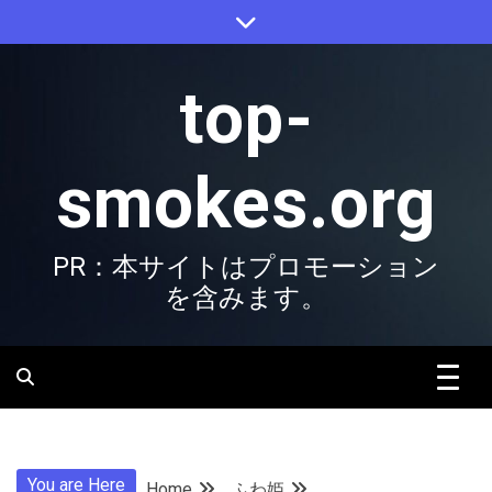
Skip
to
content
top-
smokes.org
PR：本サイトはプロモーション
を含みます。
You are Here
Home
ふわ姫