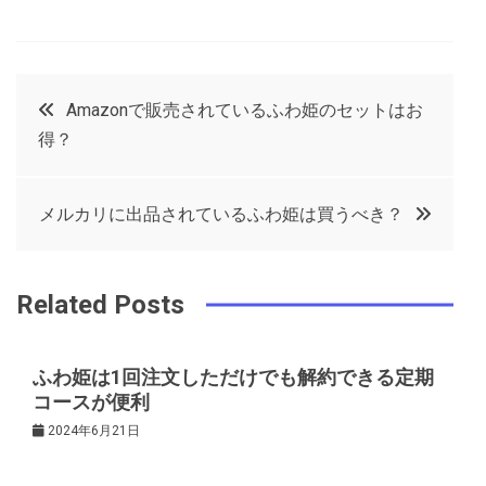
F
T
P
L
a
w
in
in
c
it
t
k
投
Amazonで販売されているふわ姫のセットはお
e
t
e
e
得？
稿
b
e
r
d
o
r
e
in
ナ
メルカリに出品されているふわ姫は買うべき？
o
s
ビ
k
t
Related Posts
ゲ
ふわ姫は1回注文しただけでも解約できる定期
ー
コースが便利
2024年6月21日
シ