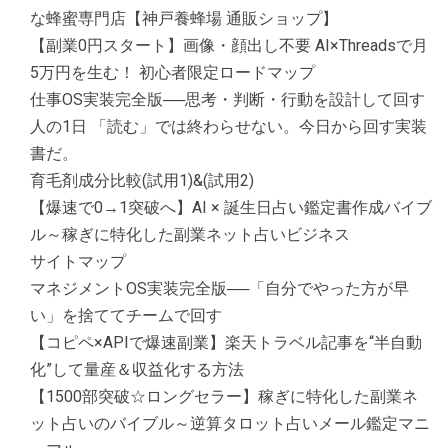
な蜂蜜専門店【神戸養蜂場 通販ショップ】
【副業0円スタート】画像・顔出し不要 AI×Threadsで月
5万円を生む！ 初心者限定ロードマップ
仕事OS実装完全版──思考・判断・行動を設計して回す
人の1日 「読む」では終わらせない。今日から回す実装
書だ。
育毛剤成分比較(試用1)&(試用2)
【爆速で0→1突破へ】AI × 誕生日占い鑑定書作成バイブ
ル～稼ぎに特化した副業ネット占いビジネス
サイトマップ
マネジメントOS実装完全版──「自分でやった方が早
い」を捨ててチームで回す
【コピペ×APIで爆速副業】楽天トラベル記事を“半自動
化”して量産＆収益化する方法
【1500部突破☆ロングセラー】稼ぎに特化した副業ネ
ット占いのバイブル～逆算タロット占いメール鑑定マニ