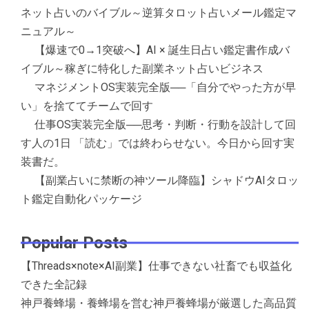
ネット占いのバイブル～逆算タロット占いメール鑑定マ
ニュアル～
【爆速で0→1突破へ】AI × 誕生日占い鑑定書作成バ
イブル～稼ぎに特化した副業ネット占いビジネス
マネジメントOS実装完全版──「自分でやった方が早
い」を捨ててチームで回す
仕事OS実装完全版──思考・判断・行動を設計して回
す人の1日 「読む」では終わらせない。今日から回す実
装書だ。
【副業占いに禁断の神ツール降臨】シャドウAIタロッ
ト鑑定自動化パッケージ
Popular Posts
【Threads×note×AI副業】仕事できない社畜でも収益化
できた全記録
神戸養蜂場・養蜂場を営む神戸養蜂場が厳選した高品質