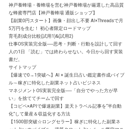
神戸養蜂場・養蜂場を営む神戸養蜂場が厳選した高品質
な蜂蜜専門店【神戸養蜂場 通販ショップ】
【副業0円スタート】画像・顔出し不要 AI×Threadsで月
5万円を生む！ 初心者限定ロードマップ
育毛剤成分比較(試用1)&(試用2)
仕事OS実装完全版──思考・判断・行動を設計して回す
人の1日 「読む」では終わらせない。今日から回す実装
書だ。
サイトマップ
【爆速で0→1突破へ】AI × 誕生日占い鑑定書作成バイブ
ル～稼ぎに特化した副業ネット占いビジネス
マネジメントOS実装完全版──「自分でやった方が早
い」を捨ててチームで回す
【コピペ×APIで爆速副業】楽天トラベル記事を“半自動
化”して量産＆収益化する方法
【1500部突破☆ロングセラー】稼ぎに特化した副業ネ