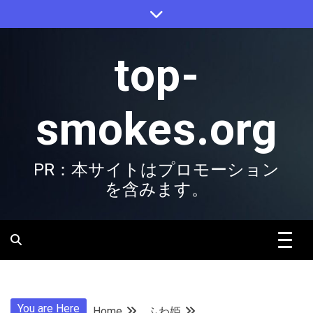
Skip
to
content
top-
smokes.org
PR：本サイトはプロモーション
を含みます。
You are Here
Home
ふわ姫