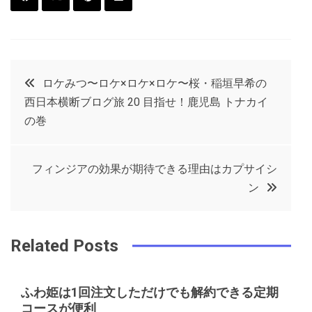
F
T
P
L
a
w
in
in
c
it
t
k
投
ロケみつ〜ロケ×ロケ×ロケ〜桜・稲垣早希の
e
t
e
e
西日本横断ブログ旅 20 目指せ！鹿児島 トナカイ
稿
b
e
r
d
の巻
o
r
e
in
ナ
o
s
フィンジアの効果が期待できる理由はカプサイシ
ビ
k
t
ン
ゲ
Related Posts
ー
ふわ姫は1回注文しただけでも解約できる定期
シ
コースが便利