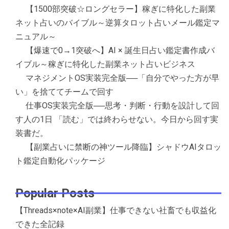
【1500部突破☆ロングセラー】稼ぎに特化した副業
ネット占いのバイブル～逆算タロット占いメール鑑定マ
ニュアル～
【爆速で0→1突破へ】AI × 誕生日占い鑑定書作成バ
イブル～稼ぎに特化した副業ネット占いビジネス
マネジメントOS実装完全版──「自分でやった方が早
い」を捨ててチームで回す
仕事OS実装完全版──思考・判断・行動を設計して回
す人の1日 「読む」では終わらせない。今日から回す実
装書だ。
【副業占いに禁断の神ツール降臨】シャドウAIタロッ
ト鑑定自動化パッケージ
Popular Posts
【Threads×note×AI副業】仕事できない社畜でも収益化
できた全記録