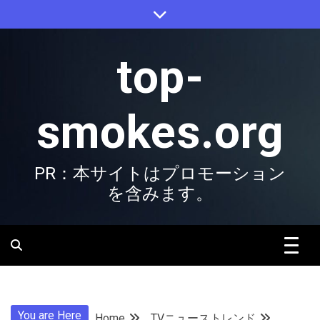
Skip
to
content
top-
smokes.org
PR：本サイトはプロモーション
を含みます。
You are Here
Home
TVニューストレンド