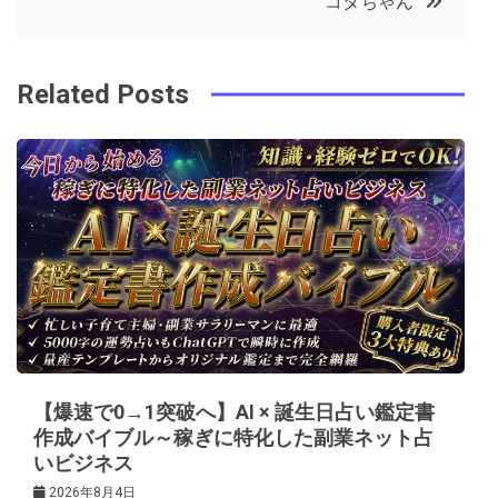
コタちゃん
o
r
e
in
ナ
o
s
ビ
k
t
Related Posts
ゲ
ー
シ
ョ
ン
【爆速で0→1突破へ】AI × 誕生日占い鑑定書
作成バイブル～稼ぎに特化した副業ネット占
いビジネス
2026年8月4日