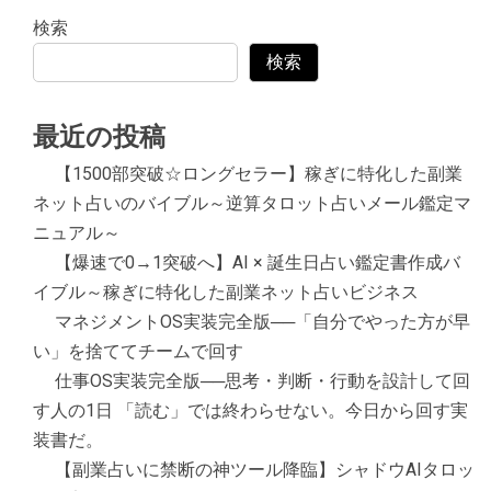
検索
検索
最近の投稿
【1500部突破☆ロングセラー】稼ぎに特化した副業
ネット占いのバイブル～逆算タロット占いメール鑑定マ
ニュアル～
【爆速で0→1突破へ】AI × 誕生日占い鑑定書作成バ
イブル～稼ぎに特化した副業ネット占いビジネス
マネジメントOS実装完全版──「自分でやった方が早
い」を捨ててチームで回す
仕事OS実装完全版──思考・判断・行動を設計して回
す人の1日 「読む」では終わらせない。今日から回す実
装書だ。
【副業占いに禁断の神ツール降臨】シャドウAIタロッ