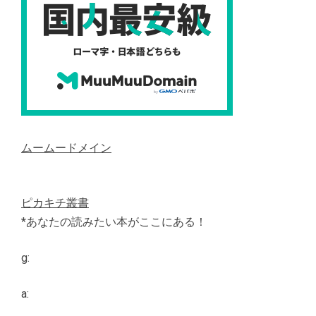
ムームードメイン
ピカキチ叢書
*あなたの読みたい本がここにある！
g:
a: