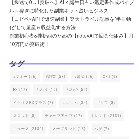
【爆速で0→1突破へ】AI × 誕生日占い鑑定書作成バイブ
ル～稼ぎに特化した副業ネット占いビジネス
【コピペ×APIで爆速副業】楽天トラベル記事を“半自動
化”して量産＆収益化する方法
副業初心者&挫折組のための【note×AIで回る仕組み】月
10万円の突破術！
タグ
#マネー
(56)
#副業
(58)
#資産
(56)
CFD
(9)
FX
(12)
ふわり
(19)
ふわ姫
(55)
イクオスEXプラス
(7)
エレコム
(34)
ゴルフ
(8)
スロット
(8)
チャップアップ
(17)
トレンド
(2131)
ニュース
(2130)
ノーブランド
(13)
ハゲ
(7)