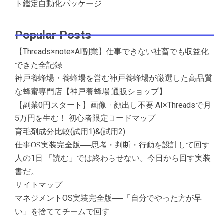
ト鑑定自動化パッケージ
Popular Posts
【Threads×note×AI副業】仕事できない社畜でも収益化
できた全記録
神戸養蜂場・養蜂場を営む神戸養蜂場が厳選した高品質
な蜂蜜専門店【神戸養蜂場 通販ショップ】
【副業0円スタート】画像・顔出し不要 AI×Threadsで月
5万円を生む！ 初心者限定ロードマップ
育毛剤成分比較(試用1)&(試用2)
仕事OS実装完全版──思考・判断・行動を設計して回す
人の1日 「読む」では終わらせない。今日から回す実装
書だ。
サイトマップ
マネジメントOS実装完全版──「自分でやった方が早
い」を捨ててチームで回す