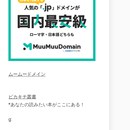
ムームードメイン
ピカキチ叢書
*あなたの読みたい本がここにある！
g: