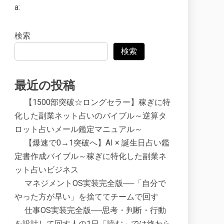
a:
検索
検索
最近の投稿
【1500部突破☆ロングセラー】稼ぎに特
化した副業ネット占いのバイブル～逆算タ
ロット占いメール鑑定マニュアル～
【爆速で0→1突破へ】AI × 誕生日占い鑑
定書作成バイブル～稼ぎに特化した副業ネ
ット占いビジネス
マネジメントOS実装完全版──「自分で
やった方が早い」を捨ててチームで回す
仕事OS実装完全版──思考・判断・行動
を設計して回す人の1日「読む」では終わら