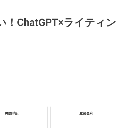
ChatGPT×ライティン
男闘呼組
政策金利