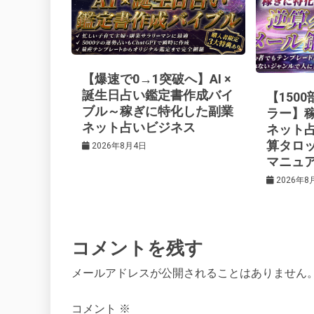
ー
シ
【爆速で0→1突破へ】AI ×
ョ
誕生日占い鑑定書作成バイ
【150
ブル～稼ぎに特化した副業
ラー】
ネット占いビジネス
ネット
ン
算タロ
2026年8月4日
マニュ
2026年8
コメントを残す
メールアドレスが公開されることはありません
コメント
※