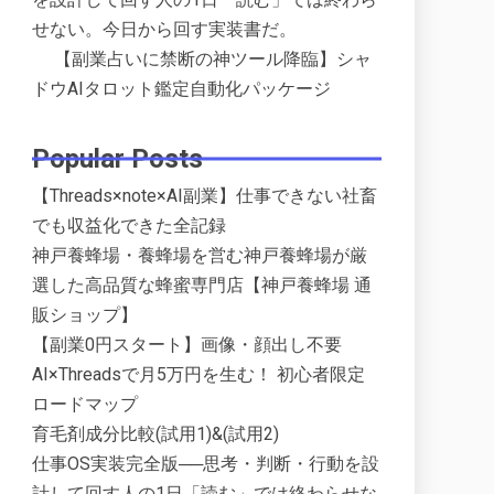
せない。今日から回す実装書だ。
【副業占いに禁断の神ツール降臨】シャ
ドウAIタロット鑑定自動化パッケージ
Popular Posts
【Threads×note×AI副業】仕事できない社畜
でも収益化できた全記録
神戸養蜂場・養蜂場を営む神戸養蜂場が厳
選した高品質な蜂蜜専門店【神戸養蜂場 通
販ショップ】
【副業0円スタート】画像・顔出し不要
AI×Threadsで月5万円を生む！ 初心者限定
ロードマップ
育毛剤成分比較(試用1)&(試用2)
仕事OS実装完全版──思考・判断・行動を設
計して回す人の1日「読む」では終わらせな