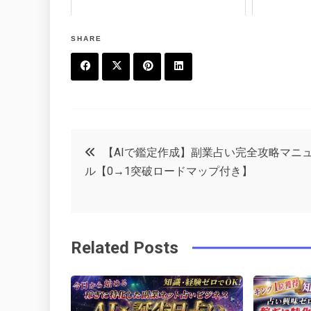
SHARE
F
T
P
L
a
w
in
in
c
it
t
k
投
【AIで鑑定作成】副業占い完全攻略マニ
e
t
e
e
ル【0→1突破ロードマップ付き】
稿
b
e
r
d
o
r
e
in
ナ
o
s
Related Posts
ビ
k
t
ゲ