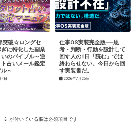
0部突破☆ロングセ
仕事OS実装完全版──思
稼ぎに特化した副業
考・判断・行動を設計して
占いのバイブル～逆
回す人の1日「読む」では
ット占いメール鑑定
終わらせない。今日から回
アル～
す実装書だ。
月4日
2026年7月25日
。
※
が付いている欄は必須項目です