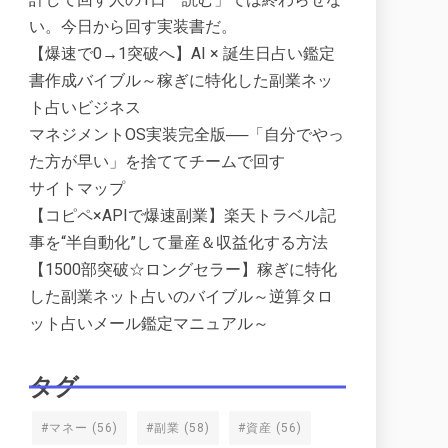
い。今日から回す実装書だ。
【爆速で0→1突破へ】AI × 誕生日占い鑑定
書作成バイブル～稼ぎに特化した副業ネッ
ト占いビジネス
マネジメントOS実装完全版──「自分でやっ
た方が早い」を捨ててチームで回す
サイトマップ
【コピペ×APIで爆速副業】楽天トラベル記
事を“半自動化”して量産＆収益化する方法
【1500部突破☆ロングセラー】稼ぎに特化
した副業ネット占いのバイブル～逆算タロ
ット占いメール鑑定マニュアル～
タグ
#マネー
(56)
#副業
(58)
#資産
(56)