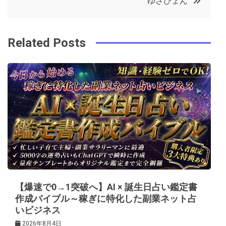
ゆさぴょん
o
r
e
in
ナ
o
s
ビ
k
t
Related Posts
ゲ
ー
シ
ョ
ン
【爆速で0→1突破へ】AI × 誕生日占い鑑定書
作成バイブル～稼ぎに特化した副業ネット占
いビジネス
2026年8月4日