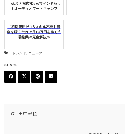
→億おさる式7Daysマインドセッ
トオーディオブートキャンプ
【初期費用ゼロ&スキル不要】音
楽を聴くだけで月13万円を稼ぐ穴
場副業≪完全解説≫
トレンド
,
ニュース
SHARE
F
T
P
L
a
w
in
in
c
it
t
k
投
田中幹也
e
t
e
e
稿
b
e
r
d