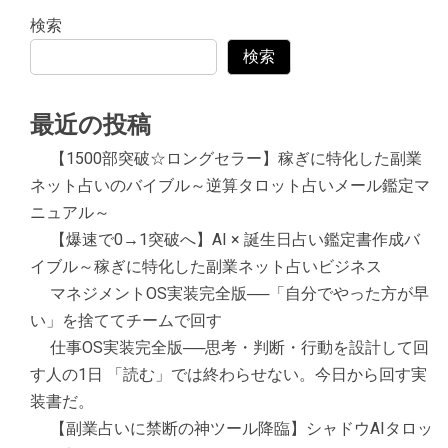
検索
検索
最近の投稿
【1500部突破☆ロングセラー】稼ぎに特化した副業
ネット占いのバイブル～逆算タロット占いメール鑑定マ
ニュアル～
【爆速で0→1突破へ】AI × 誕生日占い鑑定書作成バ
イブル～稼ぎに特化した副業ネット占いビジネス
マネジメントOS実装完全版──「自分でやった方が早
い」を捨ててチームで回す
仕事OS実装完全版──思考・判断・行動を設計して回
す人の1日 「読む」では終わらせない。今日から回す実
装書だ。
【副業占いに禁断の神ツール降臨】シャドウAIタロッ