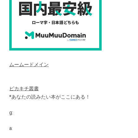
ムームードメイン
ピカキチ叢書
*あなたの読みたい本がここにある！
g:
a: