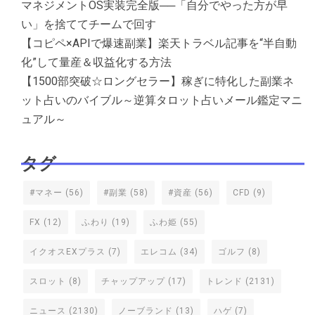
マネジメントOS実装完全版──「自分でやった方が早
い」を捨ててチームで回す
【コピペ×APIで爆速副業】楽天トラベル記事を“半自動
化”して量産＆収益化する方法
【1500部突破☆ロングセラー】稼ぎに特化した副業ネ
ット占いのバイブル～逆算タロット占いメール鑑定マニ
ュアル～
タグ
#マネー
(56)
#副業
(58)
#資産
(56)
CFD
(9)
FX
(12)
ふわり
(19)
ふわ姫
(55)
イクオスEXプラス
(7)
エレコム
(34)
ゴルフ
(8)
スロット
(8)
チャップアップ
(17)
トレンド
(2131)
ニュース
(2130)
ノーブランド
(13)
ハゲ
(7)