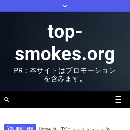
Skip
to
content
top-
smokes.org
PR：本サイトはプロモーション
を含みます。
You are Here
Home
TVニューストレンド