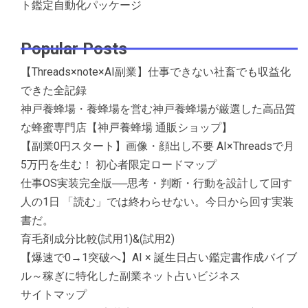
ト鑑定自動化パッケージ
Popular Posts
【Threads×note×AI副業】仕事できない社畜でも収益化
できた全記録
神戸養蜂場・養蜂場を営む神戸養蜂場が厳選した高品質
な蜂蜜専門店【神戸養蜂場 通販ショップ】
【副業0円スタート】画像・顔出し不要 AI×Threadsで月
5万円を生む！ 初心者限定ロードマップ
仕事OS実装完全版──思考・判断・行動を設計して回す
人の1日 「読む」では終わらせない。今日から回す実装
書だ。
育毛剤成分比較(試用1)&(試用2)
【爆速で0→1突破へ】AI × 誕生日占い鑑定書作成バイブ
ル～稼ぎに特化した副業ネット占いビジネス
サイトマップ