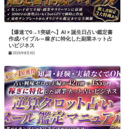
ョ
ン
【爆速で0→1突破へ】AI × 誕生日占い鑑定書
作成バイブル～稼ぎに特化した副業ネット占
いビジネス
2026年8月4日