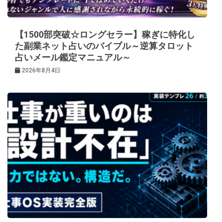
【1500部突破☆ロングセラー】稼ぎに特化し
た副業ネット占いのバイブル～逆算タロット
占いメール鑑定マニュアル～
2026年8月4日