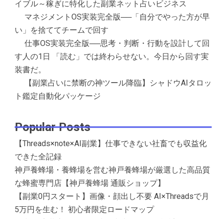
イブル～稼ぎに特化した副業ネット占いビジネス
マネジメントOS実装完全版──「自分でやった方が早
い」を捨ててチームで回す
仕事OS実装完全版──思考・判断・行動を設計して回
す人の1日 「読む」では終わらせない。今日から回す実
装書だ。
【副業占いに禁断の神ツール降臨】シャドウAIタロッ
ト鑑定自動化パッケージ
Popular Posts
【Threads×note×AI副業】仕事できない社畜でも収益化
できた全記録
神戸養蜂場・養蜂場を営む神戸養蜂場が厳選した高品質
な蜂蜜専門店【神戸養蜂場 通販ショップ】
【副業0円スタート】画像・顔出し不要 AI×Threadsで月
5万円を生む！ 初心者限定ロードマップ