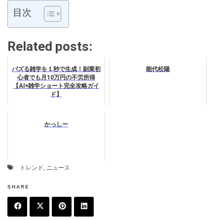
目次
Related posts:
バズる雑学を１秒で生成！副業初
能代松陽
心者でも月10万円の不労所得
【AI×雑学ショート完全攻略ガイ
ド】
かっしー
トレンド
,
ニュース
SHARE