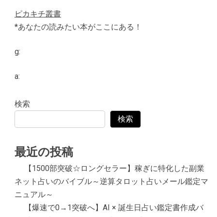
ピカキチ叢書
*あなたの読みたい本がここにある！
g:
a:
検索
検索
最近の投稿
【1500部突破☆ロングセラー】稼ぎに特化した副業
ネット占いのバイブル～逆算タロット占いメール鑑定マ
ニュアル～
【爆速で0→1突破へ】AI × 誕生日占い鑑定書作成バ