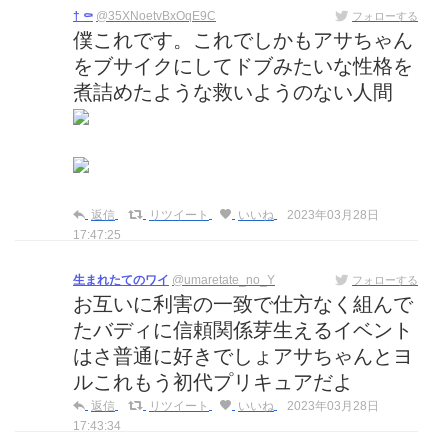
† ⚰
@35XNoetvBxOqE9C
フォローする
僕これです。これでしかもアサちゃん
をブサイクにしてドブみたいな性格を
煮詰めたような救いようのない人間
返信
リツイート
いいね
2023年03月28日
17:47:25
生まれたてのワイ
@umaretate_no_Y
フォローする
お互いに利害の一致で仕方なく組んで
たバディに信頼関係芽生えるイベント
はさ普通に好きでしょアサちゃんとヨ
ルこれもう初代プリキュアだよ
返信
リツイート
いいね
2023年03月28日
17:43:34