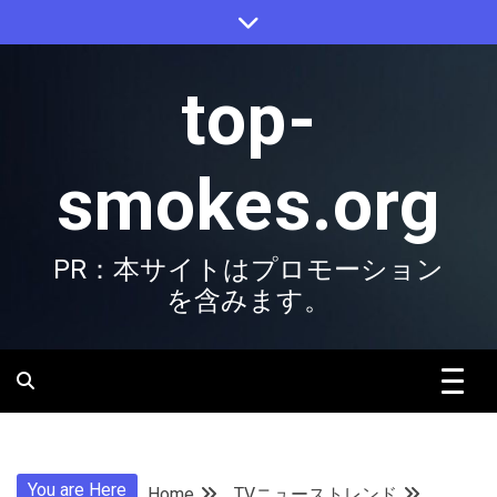
Skip
to
content
top-
smokes.org
PR：本サイトはプロモーション
を含みます。
You are Here
Home
TVニューストレンド