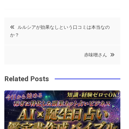
F
T
P
L
a
w
in
in
c
it
t
k
投
ルルシアが効果なしという口コミは本当なの
e
t
e
e
か？
稿
b
e
r
d
o
r
e
in
ナ
赤味噌さん
o
s
ビ
k
t
Related Posts
ゲ
ー
シ