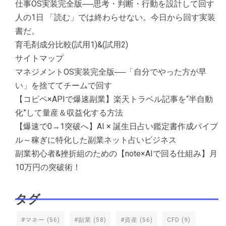
仕事OS実装完全版──思考・判断・行動を設計して回す
人の1日 「読む」では終わらせない。今日から回す実装
書だ。
育毛剤成分比較(試用1)&(試用2)
サイトマップ
マネジメントOS実装完全版──「自分でやった方が早
い」を捨ててチームで回す
【コピペ×APIで爆速副業】楽天トラベル記事を“半自動
化”して量産＆収益化する方法
【爆速で0→1突破へ】AI × 誕生日占い鑑定書作成バイブ
ル～稼ぎに特化した副業ネット占いビジネス
副業初心者&挫折組のための【note×AIで回る仕組み】月
10万円の突破術！
タグ
#マネー
(56)
#副業
(58)
#資産
(56)
CFD
(9)