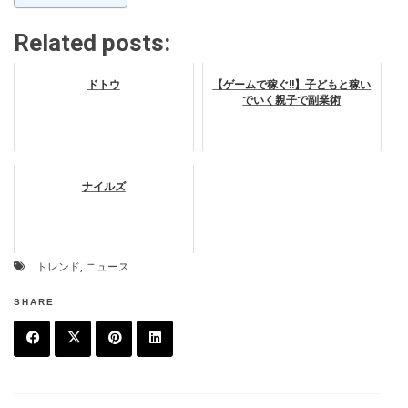
Related posts:
ドトウ
【ゲームで稼ぐ!!】子どもと稼い
でいく親子で副業術
ナイルズ
トレンド
,
ニュース
SHARE
F
T
P
L
a
w
in
in