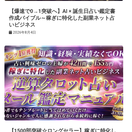
ン
【爆速で0→1突破へ】AI × 誕生日占い鑑定書
作成バイブル～稼ぎに特化した副業ネット占
いビジネス
2026年8月4日
【1500部突破☆ロングセラー】稼ぎに特化し