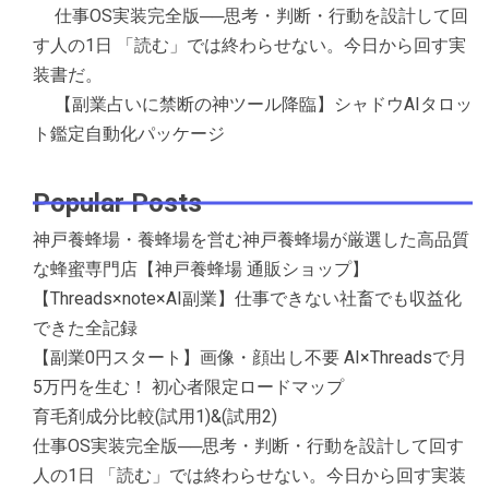
仕事OS実装完全版──思考・判断・行動を設計して回
す人の1日 「読む」では終わらせない。今日から回す実
装書だ。
【副業占いに禁断の神ツール降臨】シャドウAIタロッ
ト鑑定自動化パッケージ
Popular Posts
神戸養蜂場・養蜂場を営む神戸養蜂場が厳選した高品質
な蜂蜜専門店【神戸養蜂場 通販ショップ】
【Threads×note×AI副業】仕事できない社畜でも収益化
できた全記録
【副業0円スタート】画像・顔出し不要 AI×Threadsで月
5万円を生む！ 初心者限定ロードマップ
育毛剤成分比較(試用1)&(試用2)
仕事OS実装完全版──思考・判断・行動を設計して回す
人の1日 「読む」では終わらせない。今日から回す実装