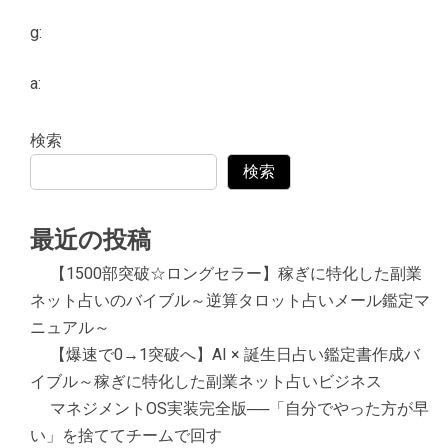
g:
a:
検索
検索
最近の投稿
【1500部突破☆ロングセラー】稼ぎに特化した副業
ネット占いのバイブル～逆算タロット占いメール鑑定マ
ニュアル～
【爆速で0→1突破へ】AI × 誕生日占い鑑定書作成バ
イブル～稼ぎに特化した副業ネット占いビジネス
マネジメントOS実装完全版──「自分でやった方が早
い」を捨ててチームで回す