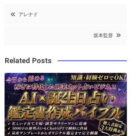
c
it
t
k
投
アレナド
e
t
e
e
稿
b
e
r
d
坂本監督
o
r
e
in
ナ
o
s
ビ
k
t
Related Posts
ゲ
ー
シ
ョ