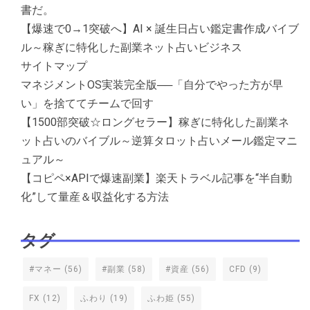
書だ。
【爆速で0→1突破へ】AI × 誕生日占い鑑定書作成バイブ
ル～稼ぎに特化した副業ネット占いビジネス
サイトマップ
マネジメントOS実装完全版──「自分でやった方が早
い」を捨ててチームで回す
【1500部突破☆ロングセラー】稼ぎに特化した副業ネ
ット占いのバイブル～逆算タロット占いメール鑑定マニ
ュアル～
【コピペ×APIで爆速副業】楽天トラベル記事を“半自動
化”して量産＆収益化する方法
タグ
#マネー
(56)
#副業
(58)
#資産
(56)
CFD
(9)
FX
(12)
ふわり
(19)
ふわ姫
(55)