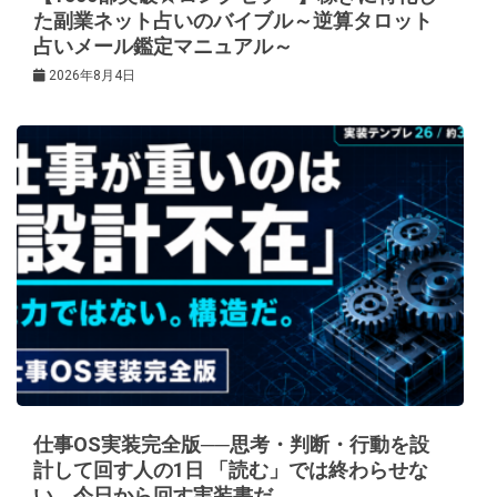
た副業ネット占いのバイブル～逆算タロット
占いメール鑑定マニュアル～
2026年8月4日
仕事OS実装完全版──思考・判断・行動を設
計して回す人の1日 「読む」では終わらせな
い。今日から回す実装書だ。