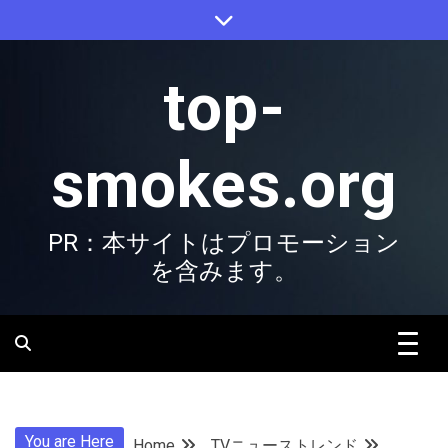
Skip
to
content
top-
smokes.org
PR：本サイトはプロモーション
を含みます。
You are Here
Home
TVニューストレンド