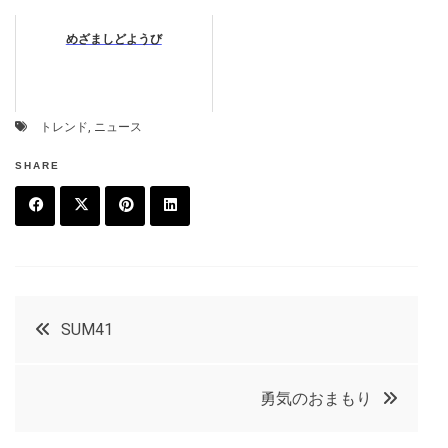
めざましどようび
トレンド
,
ニュース
SHARE
F
T
P
L
a
w
in
in
c
it
t
k
投
SUM41
e
t
e
e
稿
b
e
r
d
勇気のおまもり
o
r
e
in
ナ
o
s