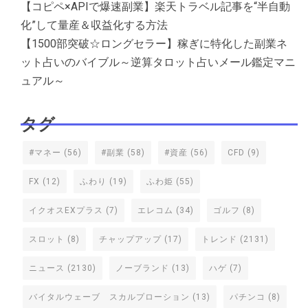
【コピペ×APIで爆速副業】楽天トラベル記事を“半自動
化”して量産＆収益化する方法
【1500部突破☆ロングセラー】稼ぎに特化した副業ネ
ット占いのバイブル～逆算タロット占いメール鑑定マニ
ュアル～
タグ
#マネー
(56)
#副業
(58)
#資産
(56)
CFD
(9)
FX
(12)
ふわり
(19)
ふわ姫
(55)
イクオスEXプラス
(7)
エレコム
(34)
ゴルフ
(8)
スロット
(8)
チャップアップ
(17)
トレンド
(2131)
ニュース
(2130)
ノーブランド
(13)
ハゲ
(7)
バイタルウェーブ スカルプローション
(13)
パチンコ
(8)