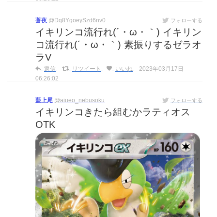
蒼夜
@Dq8YgoeySzd6nv0
フォローする
イキリンコ流行れ(´・ω・｀) イキリン
コ流行れ(´・ω・｀) 素振りするゼラオ
ラV
返信
リツイート
いいね
2023年03月17日
06:26:02
藍上尾
@aiueo_nebusoku
フォローする
イキリンコきたら組むかラティオス
OTK