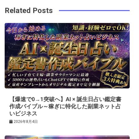
ビ
k
t
Related Posts
ゲ
ー
シ
ョ
ン
【爆速で0→1突破へ】AI × 誕生日占い鑑定書
作成バイブル～稼ぎに特化した副業ネット占
いビジネス
2026年8月4日