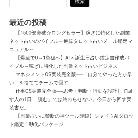
検索
最近の投稿
【1500部突破☆ロングセラー】稼ぎに特化した副業
ネット占いのバイブル～逆算タロット占いメール鑑定マ
ニュアル～
【爆速で0→1突破へ】AI × 誕生日占い鑑定書作成バ
イブル～稼ぎに特化した副業ネット占いビジネス
マネジメントOS実装完全版──「自分でやった方が早
い」を捨ててチームで回す
仕事OS実装完全版──思考・判断・行動を設計して回
す人の1日 「読む」では終わらせない。今日から回す実
装書だ。
【副業占いに禁断の神ツール降臨】シャドウAIタロッ
ト鑑定自動化パッケージ