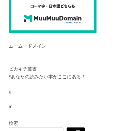
ムームードメイン
ピカキチ叢書
*あなたの読みたい本がここにある！
g:
a:
検索