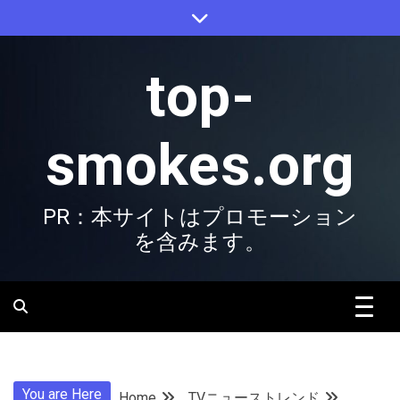
Skip
to
content
top-
smokes.org
PR：本サイトはプロモーション
を含みます。
You are Here
Home
TVニューストレンド