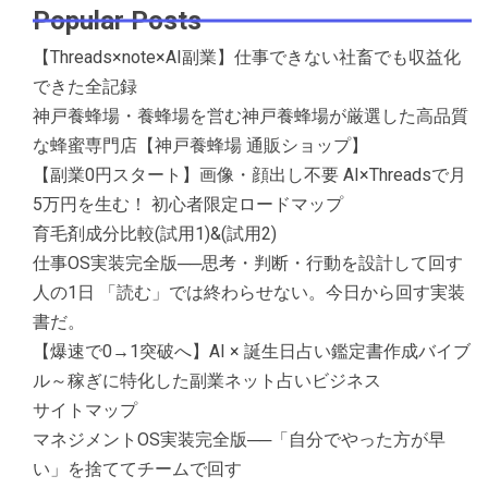
Popular Posts
【Threads×note×AI副業】仕事できない社畜でも収益化
できた全記録
神戸養蜂場・養蜂場を営む神戸養蜂場が厳選した高品質
な蜂蜜専門店【神戸養蜂場 通販ショップ】
【副業0円スタート】画像・顔出し不要 AI×Threadsで月
5万円を生む！ 初心者限定ロードマップ
育毛剤成分比較(試用1)&(試用2)
仕事OS実装完全版──思考・判断・行動を設計して回す
人の1日 「読む」では終わらせない。今日から回す実装
書だ。
【爆速で0→1突破へ】AI × 誕生日占い鑑定書作成バイブ
ル～稼ぎに特化した副業ネット占いビジネス
サイトマップ
マネジメントOS実装完全版──「自分でやった方が早
い」を捨ててチームで回す