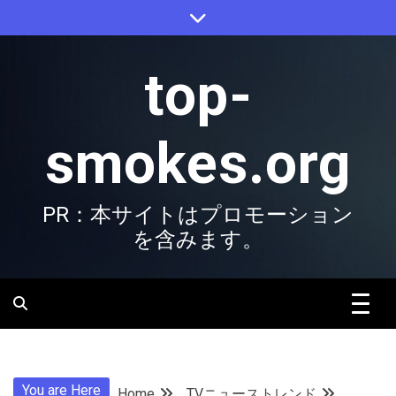
Skip
to
content
top-
smokes.org
PR：本サイトはプロモーション
を含みます。
You are Here
Home
TVニューストレンド