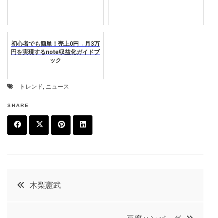
初心者でも簡単！売上0円→月3万
円を実現するnote収益化ガイドブ
ック
トレンド
,
ニュース
SHARE
F
T
P
L
a
w
in
in
c
it
t
k
投
木梨憲武
e
t
e
e
稿
b
e
r
d