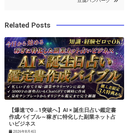
豆腐ハンバーグ
o
r
e
in
ナ
o
s
ビ
k
t
Related Posts
ゲ
ー
シ
ョ
ン
【爆速で0→1突破へ】AI × 誕生日占い鑑定書
作成バイブル～稼ぎに特化した副業ネット占
いビジネス
2026年8月4日