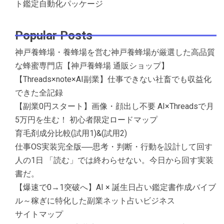
ト鑑定自動化パッケージ
Popular Posts
神戸養蜂場・養蜂場を営む神戸養蜂場が厳選した高品質
な蜂蜜専門店【神戸養蜂場 通販ショップ】
【Threads×note×AI副業】仕事できない社畜でも収益化
できた全記録
【副業0円スタート】画像・顔出し不要 AI×Threadsで月
5万円を生む！ 初心者限定ロードマップ
育毛剤成分比較(試用1)&(試用2)
仕事OS実装完全版──思考・判断・行動を設計して回す
人の1日 「読む」では終わらせない。今日から回す実装
書だ。
【爆速で0→1突破へ】AI × 誕生日占い鑑定書作成バイブ
ル～稼ぎに特化した副業ネット占いビジネス
サイトマップ