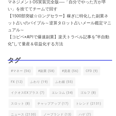
マネジメントOS実装完全版──「自分でやった方が早
い」を捨ててチームで回す
【1500部突破☆ロングセラー】稼ぎに特化した副業ネ
ット占いのバイブル～逆算タロット占いメール鑑定マニ
ュアル～
【コピペ×APIで爆速副業】楽天トラベル記事を“半自動
化”して量産＆収益化する方法
タグ
#マネー
(56)
#副業
(58)
#資産
(56)
CFD
(9)
FX
(12)
ふわり
(19)
ふわ姫
(55)
イクオスEXプラス
(7)
エレコム
(34)
ゴルフ
(8)
スロット
(8)
チャップアップ
(17)
トレンド
(2131)
ニュース
(2130)
ノーブランド
(13)
ハゲ
(7)