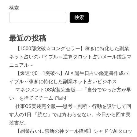
検索
検索
最近の投稿
【1500部突破☆ロングセラー】稼ぎに特化した副業
ネット占いのバイブル～逆算タロット占いメール鑑定マ
ニュアル～
【爆速で0→1突破へ】AI × 誕生日占い鑑定書作成バ
イブル～稼ぎに特化した副業ネット占いビジネス
マネジメントOS実装完全版──「自分でやった方が早
い」を捨ててチームで回す
仕事OS実装完全版──思考・判断・行動を設計して回
す人の1日 「読む」では終わらせない。今日から回す実
装書だ。
【副業占いに禁断の神ツール降臨】シャドウAIタロッ