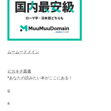
ムームードメイン
ピカキチ叢書
*あなたの読みたい本がここにある！
g:
a: