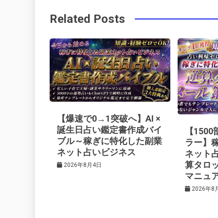
稿
b
e
r
d
Related Posts
o
r
e
in
ナ
o
s
ビ
k
t
ゲ
ー
【爆速で0→1突破へ】AI ×
シ
誕生日占い鑑定書作成バイ
【150
ブル～稼ぎに特化した副業
ラー】
ネット占いビジネス
ネット
ョ
算タロ
2026年8月4日
マニュ
ン
2026年8