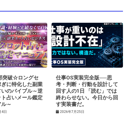
0部突破☆ロングセ
仕事OS実装完全版──思
稼ぎに特化した副業
考・判断・行動を設計して
占いのバイブル～逆
回す人の1日 「読む」では
ット占いメール鑑定
終わらせない。今日から回
アル～
す実装書だ。
月4日
2026年7月25日