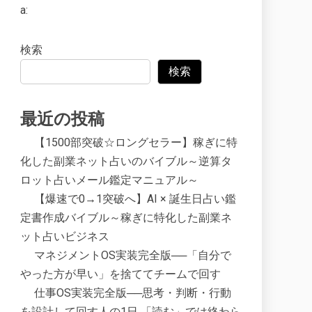
a:
検索
検索
最近の投稿
【1500部突破☆ロングセラー】稼ぎに特
化した副業ネット占いのバイブル～逆算タ
ロット占いメール鑑定マニュアル～
【爆速で0→1突破へ】AI × 誕生日占い鑑
定書作成バイブル～稼ぎに特化した副業ネ
ット占いビジネス
マネジメントOS実装完全版──「自分で
やった方が早い」を捨ててチームで回す
仕事OS実装完全版──思考・判断・行動
を設計して回す人の1日 「読む」では終わら