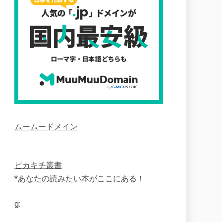
ムームードメイン
ピカキチ叢書
*あなたの読みたい本がここにある！
g: