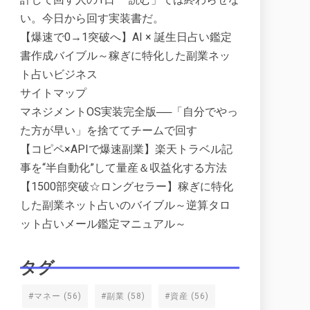
い。今日から回す実装書だ。
【爆速で0→1突破へ】AI × 誕生日占い鑑定
書作成バイブル～稼ぎに特化した副業ネッ
ト占いビジネス
サイトマップ
マネジメントOS実装完全版──「自分でやっ
た方が早い」を捨ててチームで回す
【コピペ×APIで爆速副業】楽天トラベル記
事を“半自動化”して量産＆収益化する方法
【1500部突破☆ロングセラー】稼ぎに特化
した副業ネット占いのバイブル～逆算タロ
ット占いメール鑑定マニュアル～
タグ
#マネー
(56)
#副業
(58)
#資産
(56)