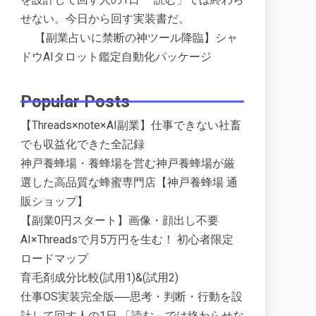
せない。今日から回す実装書だ。
【副業占いに禁断の神ツール降臨】シャ
ドウAIタロット鑑定自動化パッケージ
Popular Posts
【Threads×note×AI副業】仕事できない社畜
でも収益化できた全記録
神戸養蜂場・養蜂場を営む神戸養蜂場が厳
選した高品質な蜂蜜専門店【神戸養蜂場 通
販ショップ】
【副業0円スタート】画像・顔出し不要
AI×Threadsで月5万円を生む！ 初心者限定
ロードマップ
育毛剤成分比較(試用1)&(試用2)
仕事OS実装完全版──思考・判断・行動を設
計して回す人の1日 「読む」では終わらせな