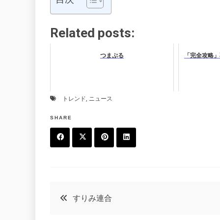
Related posts:
つまぷる
「完全攻略」
トレンド
,
ニュース
SHARE
F
T
P
L
a
w
in
in
c
it
t
k
投
すりみ連合
e
t
e
e