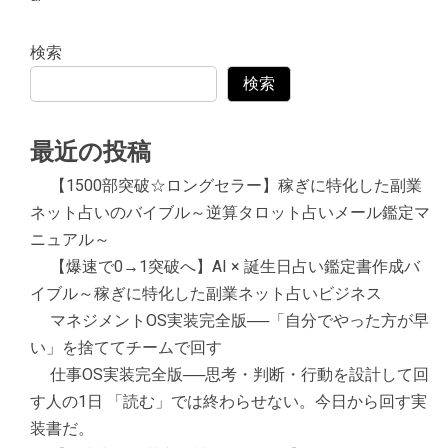
検索
検索
最近の投稿
【1500部突破☆ロングセラー】稼ぎに特化した副業
ネット占いのバイブル～逆算タロット占いメール鑑定マ
ニュアル～
【爆速で0→1突破へ】AI × 誕生日占い鑑定書作成バ
イブル～稼ぎに特化した副業ネット占いビジネス
マネジメントOS実装完全版──「自分でやった方が早
い」を捨ててチームで回す
仕事OS実装完全版──思考・判断・行動を設計して回
す人の1日 「読む」では終わらせない。今日から回す実
装書だ。