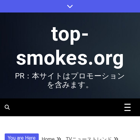
Skip
to
content
top-
smokes.org
PR：本サイトはプロモーション
を含みます。
You are Here
Home
TVニューストレンド