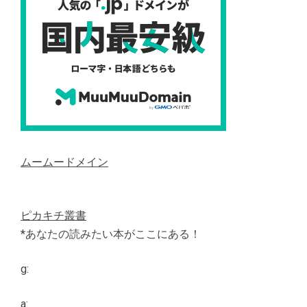
ムームードメイン
ピカキチ叢書
*あなたの読みたい本がここにある！
g:
a: