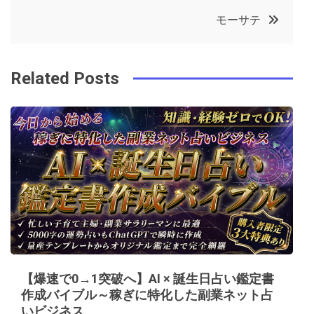
o
r
e
in
ナ
モーサテ
o
s
ビ
k
t
Related Posts
ゲ
ー
シ
ョ
ン
【爆速で0→1突破へ】AI × 誕生日占い鑑定書
作成バイブル～稼ぎに特化した副業ネット占
いビジネス