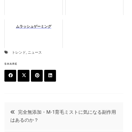
ムラッシュゲーミング
トレンド
,
ニュース
SHARE
F
T
P
L
a
w
in
in
c
it
t
k
投
完全無添加・M-1育毛ミストに気になる副作用
e
t
e
e
はあるのか？
稿
b
e
r
d