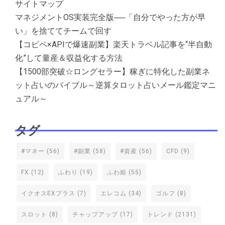
サイトマップ
マネジメントOS実装完全版──「自分でやった方が早
い」を捨ててチームで回す
【コピペ×APIで爆速副業】楽天トラベル記事を“半自動
化”して量産＆収益化する方法
【1500部突破☆ロングセラー】稼ぎに特化した副業ネ
ット占いのバイブル～逆算タロット占いメール鑑定マニ
ュアル～
タグ
#マネー
(56)
#副業
(58)
#資産
(56)
CFD
(9)
FX
(12)
ふわり
(19)
ふわ姫
(55)
イクオスEXプラス
(7)
エレコム
(34)
ゴルフ
(8)
スロット
(8)
チャップアップ
(17)
トレンド
(2131)