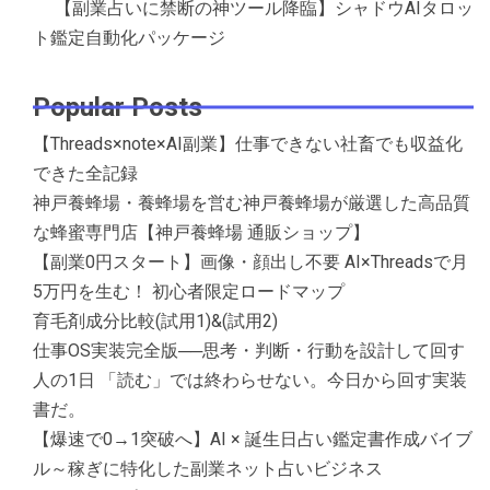
【副業占いに禁断の神ツール降臨】シャドウAIタロッ
ト鑑定自動化パッケージ
Popular Posts
【Threads×note×AI副業】仕事できない社畜でも収益化
できた全記録
神戸養蜂場・養蜂場を営む神戸養蜂場が厳選した高品質
な蜂蜜専門店【神戸養蜂場 通販ショップ】
【副業0円スタート】画像・顔出し不要 AI×Threadsで月
5万円を生む！ 初心者限定ロードマップ
育毛剤成分比較(試用1)&(試用2)
仕事OS実装完全版──思考・判断・行動を設計して回す
人の1日 「読む」では終わらせない。今日から回す実装
書だ。
【爆速で0→1突破へ】AI × 誕生日占い鑑定書作成バイブ
ル～稼ぎに特化した副業ネット占いビジネス