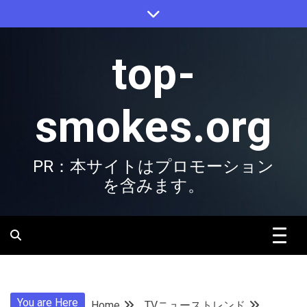
Skip
to
content
top-
smokes.org
PR：本サイトはプロモーション
を含みます。
You are Here
Home
TVニューストレンド