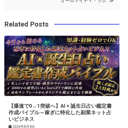
オールマイティ・ラボ
o
r
e
in
ナ
o
s
ビ
k
t
Related Posts
ゲ
ー
シ
ョ
ン
【爆速で0→1突破へ】AI × 誕生日占い鑑定書
作成バイブル～稼ぎに特化した副業ネット占
いビジネス
2026年8月4日