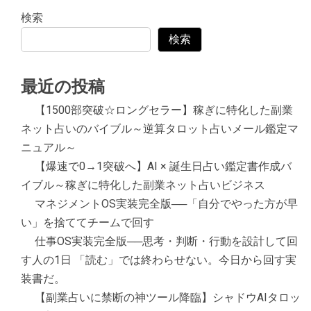
検索
検索
最近の投稿
【1500部突破☆ロングセラー】稼ぎに特化した副業
ネット占いのバイブル～逆算タロット占いメール鑑定マ
ニュアル～
【爆速で0→1突破へ】AI × 誕生日占い鑑定書作成バ
イブル～稼ぎに特化した副業ネット占いビジネス
マネジメントOS実装完全版──「自分でやった方が早
い」を捨ててチームで回す
仕事OS実装完全版──思考・判断・行動を設計して回
す人の1日 「読む」では終わらせない。今日から回す実
装書だ。
【副業占いに禁断の神ツール降臨】シャドウAIタロッ