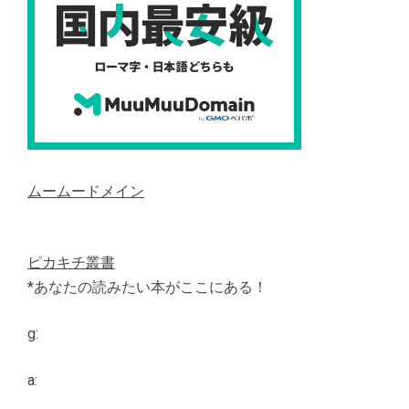
ムームードメイン
ピカキチ叢書
*あなたの読みたい本がここにある！
g:
a: