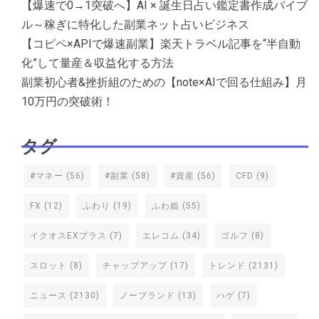
【爆速で0→1突破へ】AI × 誕生日占い鑑定書作成バイブ
ル～稼ぎに特化した副業ネット占いビジネス
【コピペ×APIで爆速副業】楽天トラベル記事を“半自動
化”して量産＆収益化する方法
副業初心者&挫折組のための【note×AIで回る仕組み】月
10万円の突破術！
タグ
#マネー
(56)
#副業
(58)
#資産
(56)
CFD
(9)
FX
(12)
ふわり
(19)
ふわ姫
(55)
イクオスEXプラス
(7)
エレコム
(34)
ゴルフ
(8)
スロット
(8)
チャップアップ
(17)
トレンド
(2131)
ニュース
(2130)
ノーブランド
(13)
ハゲ
(7)