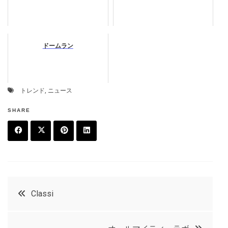
ドームラン
トレンド
,
ニュース
SHARE
F
T
P
L
a
w
in
in
c
it
t
k
投
Classi
e
t
e
e
稿
b
e
r
d