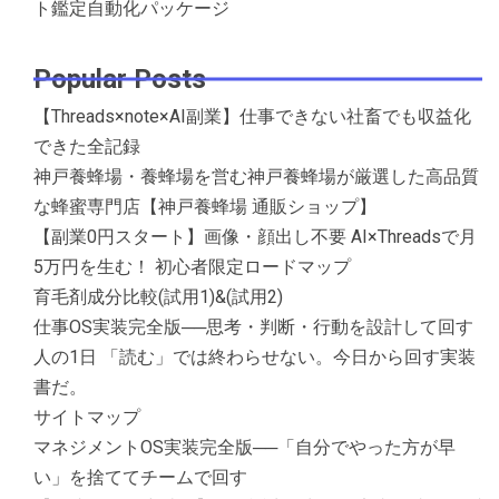
ト鑑定自動化パッケージ
Popular Posts
【Threads×note×AI副業】仕事できない社畜でも収益化
できた全記録
神戸養蜂場・養蜂場を営む神戸養蜂場が厳選した高品質
な蜂蜜専門店【神戸養蜂場 通販ショップ】
【副業0円スタート】画像・顔出し不要 AI×Threadsで月
5万円を生む！ 初心者限定ロードマップ
育毛剤成分比較(試用1)&(試用2)
仕事OS実装完全版──思考・判断・行動を設計して回す
人の1日 「読む」では終わらせない。今日から回す実装
書だ。
サイトマップ
マネジメントOS実装完全版──「自分でやった方が早
い」を捨ててチームで回す