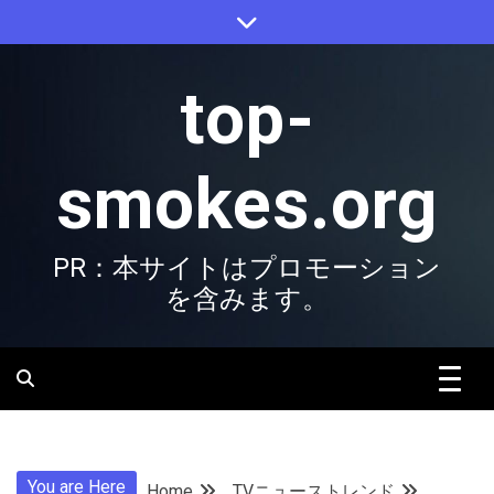
Skip
to
content
top-
smokes.org
PR：本サイトはプロモーション
を含みます。
You are Here
Home
TVニューストレンド