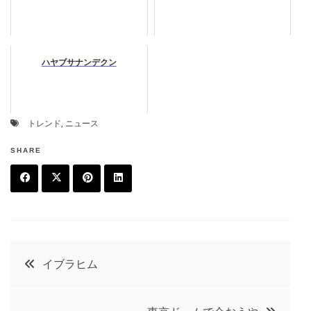
ハヤブサナンデクン
トレンド
,
ニュース
SHARE
F
T
P
L
a
w
in
in
c
it
t
k
投
イブラヒム
e
t
e
e
稿
b
e
r
d