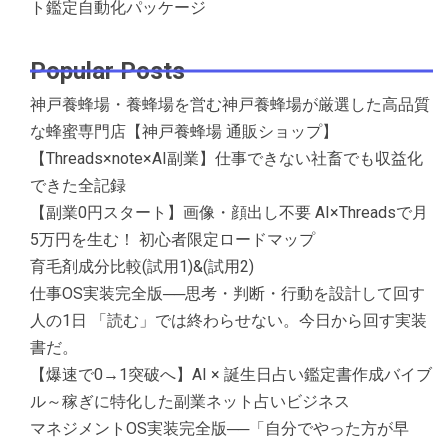
ト鑑定自動化パッケージ
Popular Posts
神戸養蜂場・養蜂場を営む神戸養蜂場が厳選した高品質
な蜂蜜専門店【神戸養蜂場 通販ショップ】
【Threads×note×AI副業】仕事できない社畜でも収益化
できた全記録
【副業0円スタート】画像・顔出し不要 AI×Threadsで月
5万円を生む！ 初心者限定ロードマップ
育毛剤成分比較(試用1)&(試用2)
仕事OS実装完全版──思考・判断・行動を設計して回す
人の1日 「読む」では終わらせない。今日から回す実装
書だ。
【爆速で0→1突破へ】AI × 誕生日占い鑑定書作成バイブ
ル～稼ぎに特化した副業ネット占いビジネス
マネジメントOS実装完全版──「自分でやった方が早