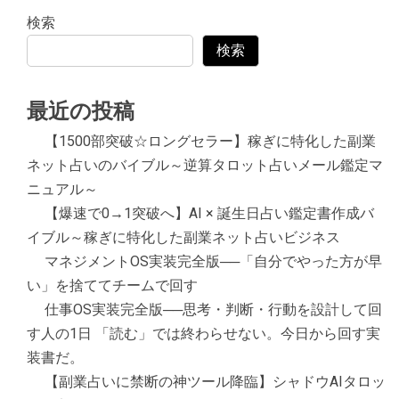
検索
検索
最近の投稿
【1500部突破☆ロングセラー】稼ぎに特化した副業
ネット占いのバイブル～逆算タロット占いメール鑑定マ
ニュアル～
【爆速で0→1突破へ】AI × 誕生日占い鑑定書作成バ
イブル～稼ぎに特化した副業ネット占いビジネス
マネジメントOS実装完全版──「自分でやった方が早
い」を捨ててチームで回す
仕事OS実装完全版──思考・判断・行動を設計して回
す人の1日 「読む」では終わらせない。今日から回す実
装書だ。
【副業占いに禁断の神ツール降臨】シャドウAIタロッ