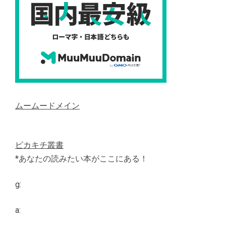
ムームードメイン
ピカキチ叢書
*あなたの読みたい本がここにある！
g:
a: