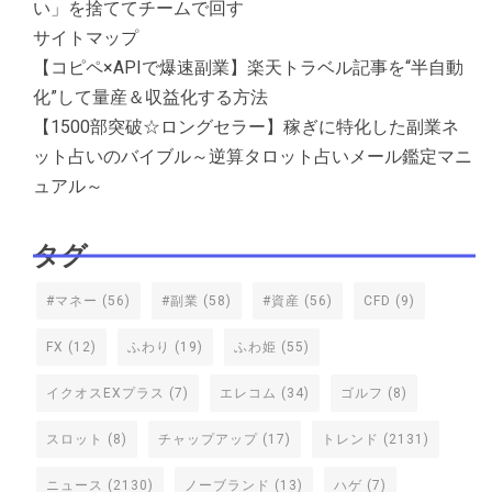
い」を捨ててチームで回す
サイトマップ
【コピペ×APIで爆速副業】楽天トラベル記事を“半自動
化”して量産＆収益化する方法
【1500部突破☆ロングセラー】稼ぎに特化した副業ネ
ット占いのバイブル～逆算タロット占いメール鑑定マニ
ュアル～
タグ
#マネー
(56)
#副業
(58)
#資産
(56)
CFD
(9)
FX
(12)
ふわり
(19)
ふわ姫
(55)
イクオスEXプラス
(7)
エレコム
(34)
ゴルフ
(8)
スロット
(8)
チャップアップ
(17)
トレンド
(2131)
ニュース
(2130)
ノーブランド
(13)
ハゲ
(7)