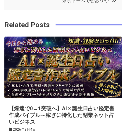
東京ドームで会おうや
o
r
e
in
ナ
o
s
ビ
k
t
Related Posts
ゲ
ー
シ
ョ
ン
【爆速で0→1突破へ】AI × 誕生日占い鑑定書
作成バイブル～稼ぎに特化した副業ネット占
いビジネス
2026年8月4日