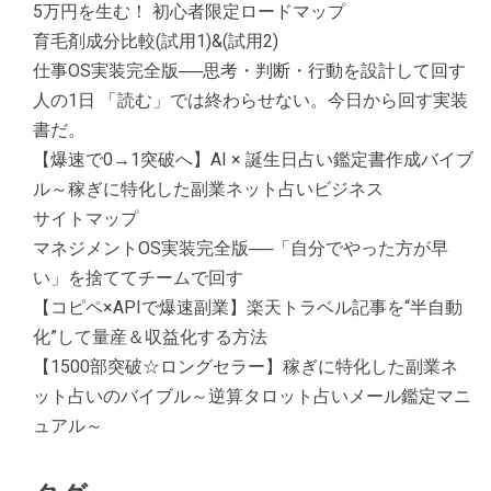
5万円を生む！ 初心者限定ロードマップ
育毛剤成分比較(試用1)&(試用2)
仕事OS実装完全版──思考・判断・行動を設計して回す
人の1日 「読む」では終わらせない。今日から回す実装
書だ。
【爆速で0→1突破へ】AI × 誕生日占い鑑定書作成バイブ
ル～稼ぎに特化した副業ネット占いビジネス
サイトマップ
マネジメントOS実装完全版──「自分でやった方が早
い」を捨ててチームで回す
【コピペ×APIで爆速副業】楽天トラベル記事を“半自動
化”して量産＆収益化する方法
【1500部突破☆ロングセラー】稼ぎに特化した副業ネ
ット占いのバイブル～逆算タロット占いメール鑑定マニ
ュアル～