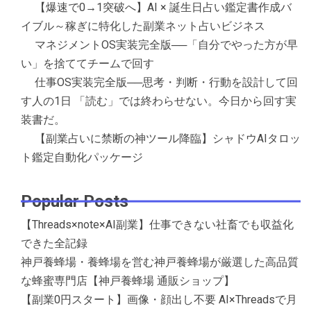
【爆速で0→1突破へ】AI × 誕生日占い鑑定書作成バ
イブル～稼ぎに特化した副業ネット占いビジネス
マネジメントOS実装完全版──「自分でやった方が早
い」を捨ててチームで回す
仕事OS実装完全版──思考・判断・行動を設計して回
す人の1日 「読む」では終わらせない。今日から回す実
装書だ。
【副業占いに禁断の神ツール降臨】シャドウAIタロッ
ト鑑定自動化パッケージ
Popular Posts
【Threads×note×AI副業】仕事できない社畜でも収益化
できた全記録
神戸養蜂場・養蜂場を営む神戸養蜂場が厳選した高品質
な蜂蜜専門店【神戸養蜂場 通販ショップ】
【副業0円スタート】画像・顔出し不要 AI×Threadsで月