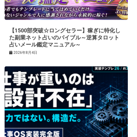
【1500部突破☆ロングセラー】稼ぎに特化し
た副業ネット占いのバイブル～逆算タロット
占いメール鑑定マニュアル～
2026年8月4日