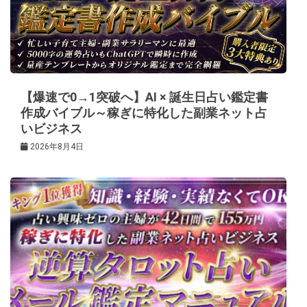
シ
ョ
ン
【爆速で0→1突破へ】AI × 誕生日占い鑑定書
作成バイブル～稼ぎに特化した副業ネット占
いビジネス
2026年8月4日