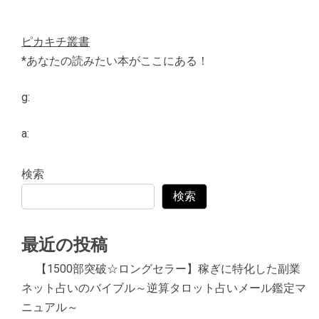
ピカキチ叢書
*あなたの読みたい本がここにある！
g:
a:
検索
検索
最近の投稿
【1500部突破☆ロングセラー】稼ぎに特化した副業
ネット占いのバイブル～逆算タロット占いメール鑑定マ
ニュアル～