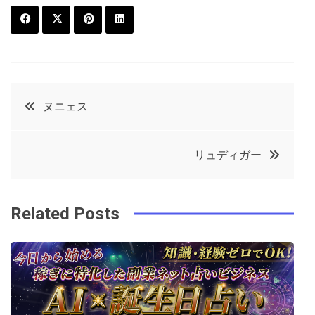
F
T
P
L
a
w
in
in
c
it
t
k
投
ヌニェス
e
t
e
e
稿
b
e
r
d
リュディガー
o
r
e
in
ナ
o
s
ビ
k
t
Related Posts
ゲ
ー