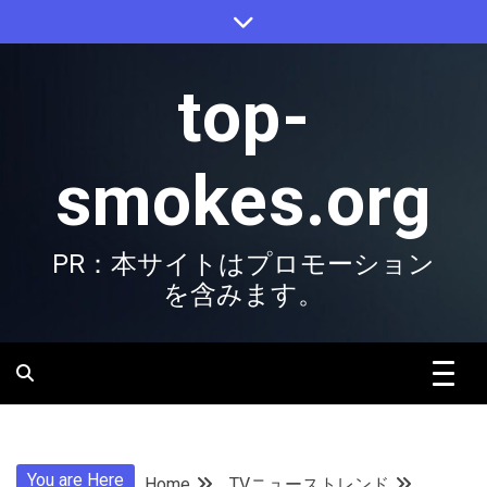
Skip
to
content
top-
smokes.org
PR：本サイトはプロモーション
を含みます。
You are Here
Home
TVニューストレンド