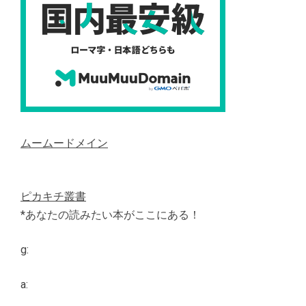
ムームードメイン
ピカキチ叢書
*あなたの読みたい本がここにある！
g:
a: