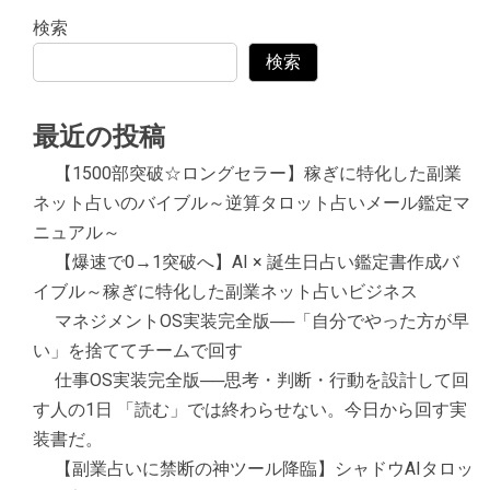
検索
検索
最近の投稿
【1500部突破☆ロングセラー】稼ぎに特化した副業
ネット占いのバイブル～逆算タロット占いメール鑑定マ
ニュアル～
【爆速で0→1突破へ】AI × 誕生日占い鑑定書作成バ
イブル～稼ぎに特化した副業ネット占いビジネス
マネジメントOS実装完全版──「自分でやった方が早
い」を捨ててチームで回す
仕事OS実装完全版──思考・判断・行動を設計して回
す人の1日 「読む」では終わらせない。今日から回す実
装書だ。
【副業占いに禁断の神ツール降臨】シャドウAIタロッ