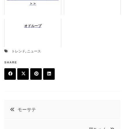
＞＞
オドループ
トレンド
,
ニュース
SHARE
F
T
P
L
a
w
in
in
c
it
t
k
投
モーサテ
e
t
e
e
稿
b
e
r
d