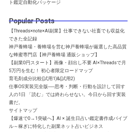
ト鑑定自動化パッケージ
Popular Posts
【Threads×note×AI副業】仕事できない社畜でも収益化
できた全記録
神戸養蜂場・養蜂場を営む神戸養蜂場が厳選した高品質
な蜂蜜専門店【神戸養蜂場 通販ショップ】
【副業0円スタート】画像・顔出し不要 AI×Threadsで月
5万円を生む！ 初心者限定ロードマップ
育毛剤成分比較(試用1)&(試用2)
仕事OS実装完全版──思考・判断・行動を設計して回す
人の1日 「読む」では終わらせない。今日から回す実装
書だ。
サイトマップ
【爆速で0→1突破へ】AI × 誕生日占い鑑定書作成バイブ
ル～稼ぎに特化した副業ネット占いビジネス