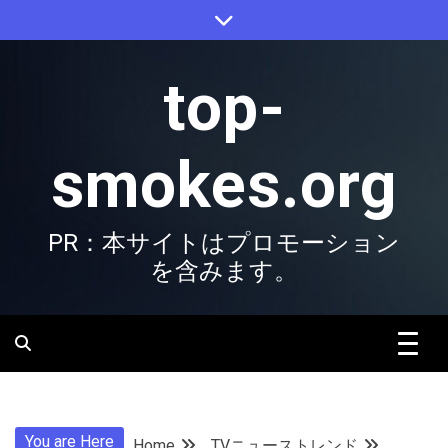
Skip
to
content
top-
smokes.org
PR：本サイトはプロモーション
を含みます。
You are Here
Home
TVニューストレンド