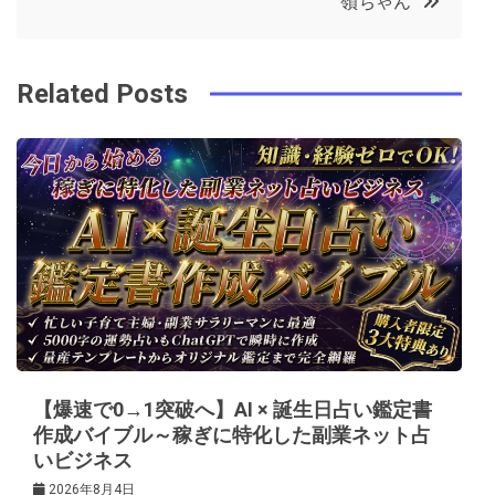
嶺ちゃん
o
r
e
in
ナ
o
s
ビ
k
t
Related Posts
ゲ
ー
シ
ョ
ン
【爆速で0→1突破へ】AI × 誕生日占い鑑定書
作成バイブル～稼ぎに特化した副業ネット占
いビジネス
2026年8月4日