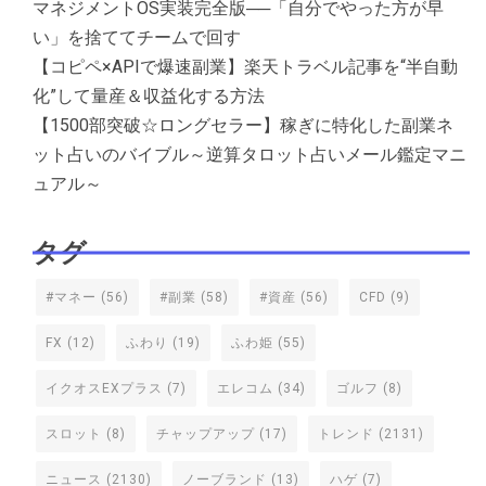
マネジメントOS実装完全版──「自分でやった方が早
い」を捨ててチームで回す
【コピペ×APIで爆速副業】楽天トラベル記事を“半自動
化”して量産＆収益化する方法
【1500部突破☆ロングセラー】稼ぎに特化した副業ネ
ット占いのバイブル～逆算タロット占いメール鑑定マニ
ュアル～
タグ
#マネー
(56)
#副業
(58)
#資産
(56)
CFD
(9)
FX
(12)
ふわり
(19)
ふわ姫
(55)
イクオスEXプラス
(7)
エレコム
(34)
ゴルフ
(8)
スロット
(8)
チャップアップ
(17)
トレンド
(2131)
ニュース
(2130)
ノーブランド
(13)
ハゲ
(7)