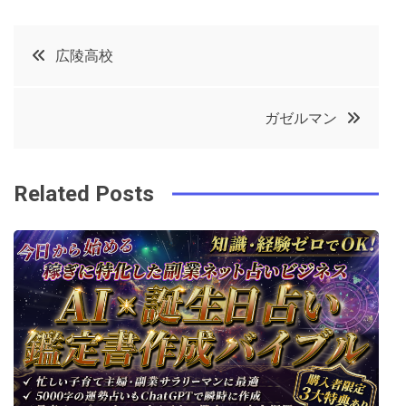
a
w
in
in
c
it
t
k
投
広陵高校
e
t
e
e
稿
b
e
r
d
ガゼルマン
o
r
e
in
ナ
o
s
ビ
k
t
Related Posts
ゲ
ー
シ
ョ