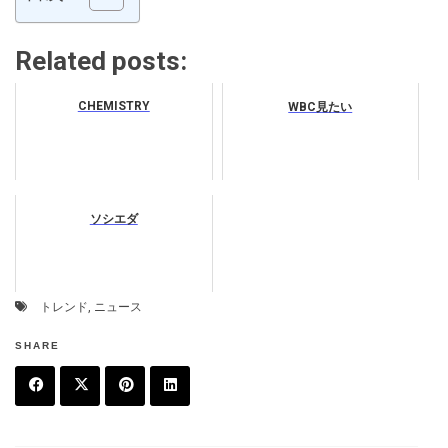
Related posts:
CHEMISTRY
WBC見たい
ソシエダ
トレンド
,
ニュース
SHARE
F
T
P
L