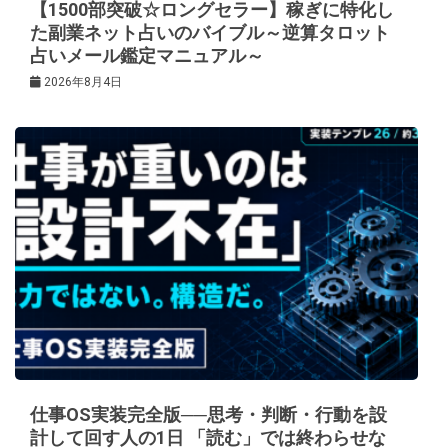
【1500部突破☆ロングセラー】稼ぎに特化し
た副業ネット占いのバイブル～逆算タロット
占いメール鑑定マニュアル～
2026年8月4日
仕事OS実装完全版──思考・判断・行動を設
計して回す人の1日 「読む」では終わらせな