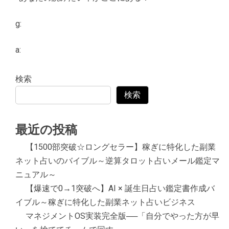
g:
a:
検索
検索
最近の投稿
【1500部突破☆ロングセラー】稼ぎに特化した副業
ネット占いのバイブル～逆算タロット占いメール鑑定マ
ニュアル～
【爆速で0→1突破へ】AI × 誕生日占い鑑定書作成バ
イブル～稼ぎに特化した副業ネット占いビジネス
マネジメントOS実装完全版──「自分でやった方が早