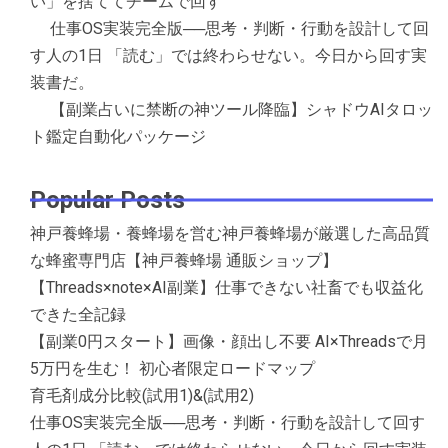
い」を捨ててチームで回す
仕事OS実装完全版──思考・判断・行動を設計して回
す人の1日 「読む」では終わらせない。今日から回す実
装書だ。
【副業占いに禁断の神ツール降臨】シャドウAIタロッ
ト鑑定自動化パッケージ
Popular Posts
神戸養蜂場・養蜂場を営む神戸養蜂場が厳選した高品質
な蜂蜜専門店【神戸養蜂場 通販ショップ】
【Threads×note×AI副業】仕事できない社畜でも収益化
できた全記録
【副業0円スタート】画像・顔出し不要 AI×Threadsで月
5万円を生む！ 初心者限定ロードマップ
育毛剤成分比較(試用1)&(試用2)
仕事OS実装完全版──思考・判断・行動を設計して回す