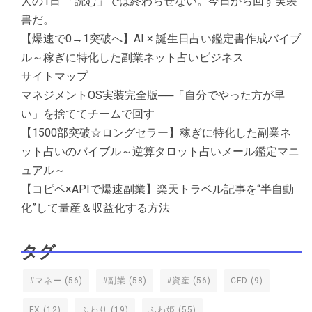
人の1日 「読む」では終わらせない。今日から回す実装
書だ。
【爆速で0→1突破へ】AI × 誕生日占い鑑定書作成バイブ
ル～稼ぎに特化した副業ネット占いビジネス
サイトマップ
マネジメントOS実装完全版──「自分でやった方が早
い」を捨ててチームで回す
【1500部突破☆ロングセラー】稼ぎに特化した副業ネ
ット占いのバイブル～逆算タロット占いメール鑑定マニ
ュアル～
【コピペ×APIで爆速副業】楽天トラベル記事を“半自動
化”して量産＆収益化する方法
タグ
#マネー
(56)
#副業
(58)
#資産
(56)
CFD
(9)
FX
(12)
ふわり
(19)
ふわ姫
(55)