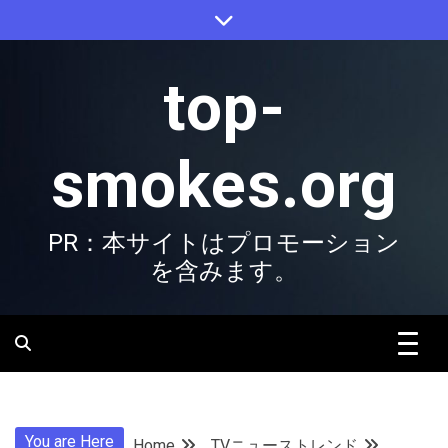
Skip
to
content
top-
smokes.org
PR：本サイトはプロモーション
を含みます。
You are Here
Home
TVニューストレンド